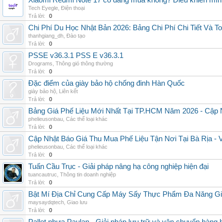
Xiaomi Redmi Note 17 có đáng mua không? Điều khiến mình 
Tech Eyegle
,
Điện thoại
Trả lời:
0
Chi Phí Du Học Nhật Bản 2026: Bảng Chi Phí Chi Tiết Và T
thanhgiang_dh
,
Đào tạo
Trả lời:
0
PSSE v36.3.1 PSS E v36.3.1
Drograms
,
Thông gió thông thường
Trả lời:
0
Đặc điểm của giày bảo hộ chống đinh Hàn Quốc
giày bảo hộ
,
Liên kết
Trả lời:
0
Bảng Giá Phế Liệu Mới Nhất Tại TP.HCM Năm 2026 - Cập 
phelieusonbau
,
Các thể loại khác
Trả lời:
0
Cập Nhật Báo Giá Thu Mua Phế Liệu Tận Nơi Tại Bà Rịa -
phelieusonbau
,
Các thể loại khác
Trả lời:
0
Tuấn Cầu Trục - Giải pháp nâng hạ công nghiệp hiện đại
tuancautruc
,
Thông tin doanh nghiệp
Trả lời:
0
Bật Mí Địa Chỉ Cung Cấp Máy Sấy Thực Phẩm Đa Năng G
maysaydqtech
,
Giao lưu
Trả lời:
0