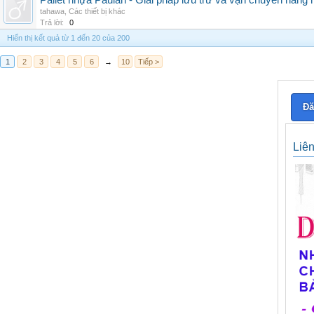
Pallet nhựa Paulan - Giải pháp lưu trữ và vận chuyển hàng
tahawa
,
Các thiết bị khác
Trả lời:
0
Hiển thị kết quả từ 1 đến 20 của 200
1
2
3
4
5
6
→
10
Tiếp >
Đă
Liê