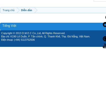
Trang chủ
Diễn đàn
Tiếng Việt
Copyright © 2013 D.M.E.C Co.,Ltd, All Rights Reserved.
Địa chỉ: K190 Lê Duẩn, P. Tân chính, Q. Thanh Khê, Thp. Đà Nẵng, Việt Nam.
Điện thoại: (+84) 5113752506