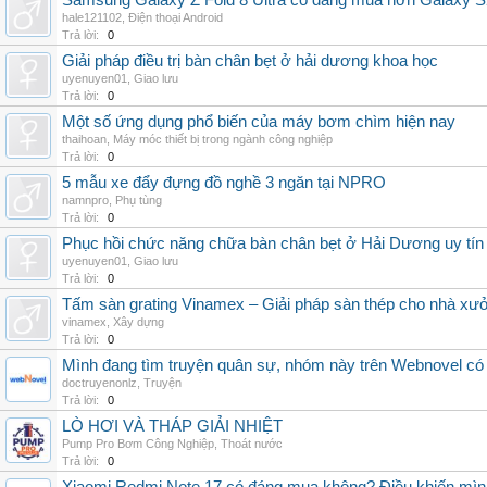
Samsung Galaxy Z Fold 8 Ultra có đáng mua hơn Galaxy S
hale121102
,
Điện thoại Android
Trả lời:
0
Giải pháp điều trị bàn chân bẹt ở hải dương khoa học
uyenuyen01
,
Giao lưu
Trả lời:
0
Một số ứng dụng phổ biến của máy bơm chìm hiện nay
thaihoan
,
Máy móc thiết bị trong ngành công nghiệp
Trả lời:
0
5 mẫu xe đẩy đựng đồ nghề 3 ngăn tại NPRO
namnpro
,
Phụ tùng
Trả lời:
0
Phục hồi chức năng chữa bàn chân bẹt ở Hải Dương uy tín
uyenuyen01
,
Giao lưu
Trả lời:
0
Tấm sàn grating Vinamex – Giải pháp sàn thép cho nhà xưở
vinamex
,
Xây dựng
Trả lời:
0
Mình đang tìm truyện quân sự, nhóm này trên Webnovel có
doctruyenonlz
,
Truyện
Trả lời:
0
LÒ HƠI VÀ THÁP GIẢI NHIỆT
Pump Pro Bơm Công Nghiệp
,
Thoát nước
Trả lời:
0