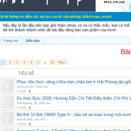
ng cơ điện các dự án, cao ốc văn phòng, khách sạn, resort.
Nếu đây là lần đầu tiên bạn ghé thăm dmec.vn và có thắc mắc, bạn có th
để trở thành thành viên
để bắt đầu đăng bán sản phẩm của mình.
Trang chủ
Diễn đàn
Bài
1
2
3
4
5
6
→
10
Tiếp >
TIÊU ĐỀ
Phục hồi chức năng chữa bàn chân bẹt ở Hải Phòng tận gố
uyenuyen01
,
Giao lưu
Trả lời:
0
Du Học Đức 2026: Hướng Dẫn Chi Tiết Điều Kiện, Chi Phí
thanhgiang_dh
,
Đào tạo
Trả lời:
0
Bộ thở SCBA T8000 Type II – bảo vệ an toàn trong môi trườ
Huỳnh Mai
,
Liên kết
Trả lời:
0