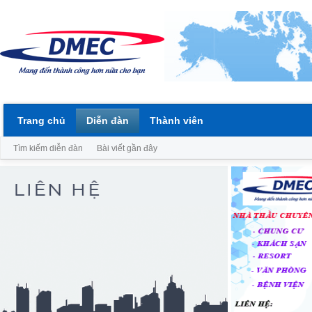
Trang chủ
Diễn đàn
Thành viên
Tìm kiếm diễn đàn
Bài viết gần đây