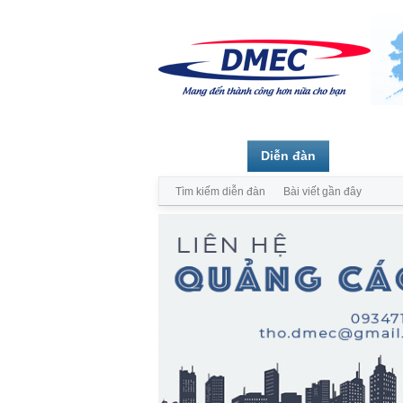
Trang chủ
Diễn đàn
Thành vi
Tìm kiếm diễn đàn
Bài viết gần đây