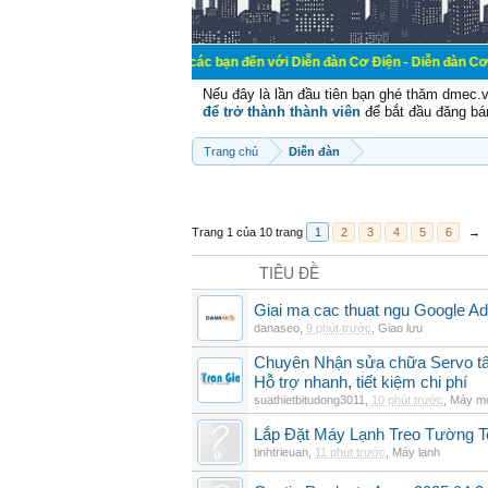
Chào mừng các bạn đến với Diễn đàn Cơ Điện - Diễn đàn Cơ điện là nơi ch
Nếu đây là lần đầu tiên bạn ghé thăm dmec.
để trở thành thành viên
để bắt đầu đăng bá
Trang chủ
Diễn đàn
Trang 1 của 10 trang
1
2
3
4
5
6
→
TIÊU ĐỀ
Giai ma cac thuat ngu Google Ads
danaseo
,
9 phút trước
,
Giao lưu
Chuyên Nhận sửa chữa Servo tất
Hỗ trợ nhanh, tiết kiệm chi phí
suathietbitudong3011
,
10 phút trước
,
Máy mó
Lắp Đặt Máy Lạnh Treo Tường 
tinhtrieuan
,
11 phút trước
,
Máy lạnh