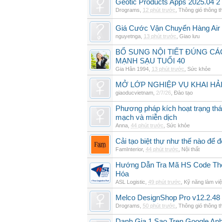
Geotic Products Apps 2025.04 2
Drograms
,
12 phút trước
,
Thông gió thông 
Giá Cước Vận Chuyển Hàng Air
nguyetnga
,
13 phút trước
,
Giao lưu
BỔ SUNG NỘI TIẾT ĐÚNG CÁ
MẠNH SẠU TUỔI 40
Gia Hân 1994
,
13 phút trước
,
Sức khỏe
MỞ LỚP NGHIỆP VỤ KHAI HẢI
giaoducvietnam
,
2/7/26
,
Đào tạo
Phương pháp kích hoạt trạng thái
mạch và miễn dịch
Anna
,
44 phút trước
,
Sức khỏe
Cải tạo biệt thự như thế nào để đ
FamInterior
,
44 phút trước
,
Nội thất
Hướng Dẫn Tra Mã HS Code The
Hóa
ASL Logistic
,
49 phút trước
,
Kỹ năng làm vi
Melco DesignShop Pro v12.2.48
Drograms
,
50 phút trước
,
Thông gió thông 
Danh Gia 1 Sao Tren Google An