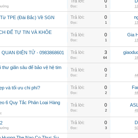
Trả lời:
0
D
thường
Đọc:
1
12
Trả lời:
0
n
 Từ TPE (Đài Bắc) Về SGN
Đọc:
1
13
CH ĐỂ TỰ TIN VÀ KHỎE
Trả lời:
0
Gia 
Đọc:
1
13
Trả lời:
3
giaodu
 QUAN ĐIỆN TỬ - 0983868601
Đọc:
64
18
 thư giãn sâu để bảo vệ hệ tim
Trả lời:
0
Đọc:
2
44
Trả lời:
0
Fa
ẹp và tối ưu chi phí?
Đọc:
2
44
o 6 Quy Tắc Phân Loại Hàng
Trả lời:
0
ASL
Đọc:
2
49
ệc
Trả lời:
0
D
 2
thường
Đọc:
3
50
h Huong The Nao Co Thuc Su