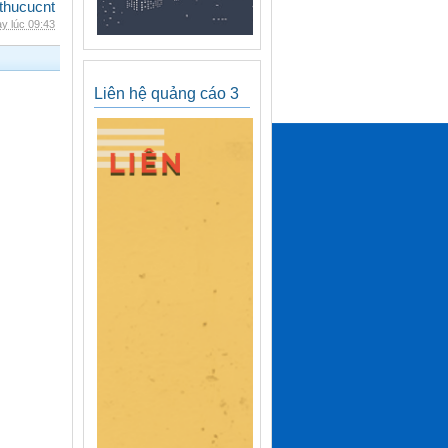
thucucnt
y lúc 09:43
Liên hệ quảng cáo 3