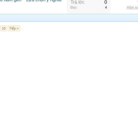
Trả lời:
0
Đọc:
4
Hôm na
10
Tiếp >