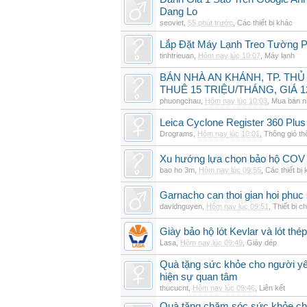
Dang Lo
seoviet
,
55 phút trước
,
Các thiết bị khác
Lắp Đặt Máy Lạnh Treo Tường 
tinhtrieuan
,
Hôm nay lúc 10:07
,
Máy lạnh
BÁN NHÀ AN KHÁNH, TP. THỦ
THUÊ 15 TRIỆU/THÁNG, GIÁ 1
phuongchau
,
Hôm nay lúc 10:03
,
Mua bán n
Leica Cyclone Register 360 Plus
Drograms
,
Hôm nay lúc 10:01
,
Thông gió t
Xu hướng lựa chọn bảo hộ COV 
bao ho 3m
,
Hôm nay lúc 09:55
,
Các thiết bị
Garnacho can thoi gian hoi phu
davidnguyen
,
Hôm nay lúc 09:51
,
Thiết bị c
Giày bảo hộ lót Kevlar và lót thép
Lasa
,
Hôm nay lúc 09:49
,
Giày dép
Quà tặng sức khỏe cho người yê
hiện sự quan tâm
thucucnt
,
Hôm nay lúc 09:46
,
Liên kết
Quà tặng chăm sóc sức khỏe cho