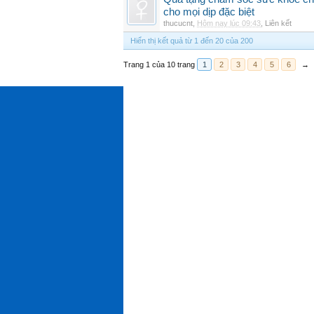
cho mọi dịp đặc biệt
thucucnt
,
Hôm nay lúc 09:43
,
Liên kết
Hiển thị kết quả từ 1 đến 20 của 200
Trang 1 của 10 trang
1
2
3
4
5
6
→