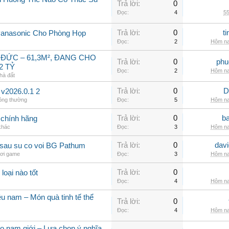
Trả lời:
0
Đọc:
4
55
Trả lời:
0
t
Panasonic Cho Phòng Họp
Đọc:
2
Hôm na
 ĐỨC – 61,3M², ĐANG CHO
Trả lời:
0
phu
2 TỶ
Đọc:
2
Hôm na
hà đất
Trả lời:
0
D
 v2026.0.1 2
hông thường
Đọc:
5
Hôm na
Trả lời:
0
b
chính hãng
 khác
Đọc:
3
Hôm na
Trả lời:
0
dav
c sau su co voi BG Pathum
hơi game
Đọc:
3
Hôm na
Trả lời:
0
 loại nào tốt
Đọc:
4
Hôm na
u nam – Món quà tinh tế thể
Trả lời:
0
Đọc:
4
Hôm na
 nam giới – Lựa chọn ý nghĩa