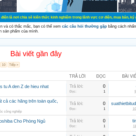
ia sẽ kiến thức kinh nghiệm trong lãnh vực cơ điện, mua bán, ký gửi, cho thuê 
vn và có thắc mắc, bạn có thể xem
các câu hỏi thường gặp
bằng cách nhấn 
n sản phẩm của mình.
Bài viết gần đây
10
Tiếp >
TRẢ LỜI
ĐỌC
BÀI VI
Trả lời:
0
 tu A den Z de hieu nhat
Đọc:
1
9
 cả các hãng trên toàn quốc,
Trả lời:
0
suathietbit
Đọc:
1
10
c công nghiệp
Trả lời:
0
t
Toshiba Cho Phòng Ngủ
Đọc:
1
11