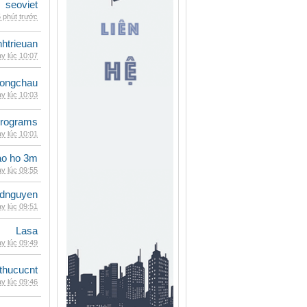
seoviet
 phút trước
inhtrieuan
y lúc 10:07
ongchau
y lúc 10:03
rograms
y lúc 10:01
ao ho 3m
y lúc 09:55
idnguyen
y lúc 09:51
Lasa
y lúc 09:49
thucucnt
y lúc 09:46