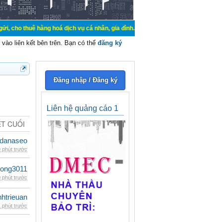
hàng hoá dịch vụ cá nhân, gia đình. Mua bán, ký gửi, cho thuê thiết bị hệ thố
vào liên kết bên trên. Bạn có thể
đăng ký
Đăng nhập / Đăng ký
Liên hệ quảng cáo 1
ẾT CUỐI
danaseo
 phút trước
udong3011
 phút trước
inhtrieuan
 phút trước