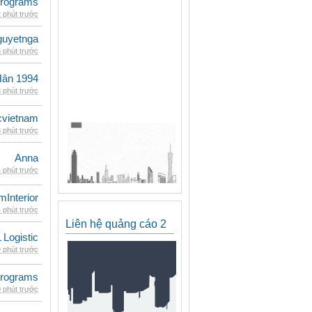
rograms
 phút trước
guyetnga
 phút trước
Hân 1994
 phút trước
cvietnam
 phút trước
Anna
 phút trước
mInterior
 phút trước
Liên hệ quảng cáo 2
 Logistic
 phút trước
rograms
 phút trước