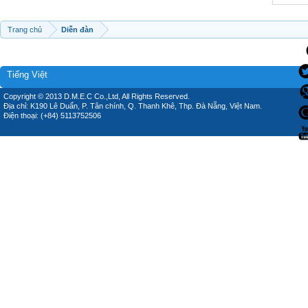
Trang chủ
Diễn đàn
Tiếng Việt
Copyright © 2013 D.M.E.C Co.,Ltd, All Rights Reserved.
Địa chỉ: K190 Lê Duẩn, P. Tân chính, Q. Thanh Khê, Thp. Đà Nẵng, Việt Nam.
Điện thoại: (+84) 5113752506