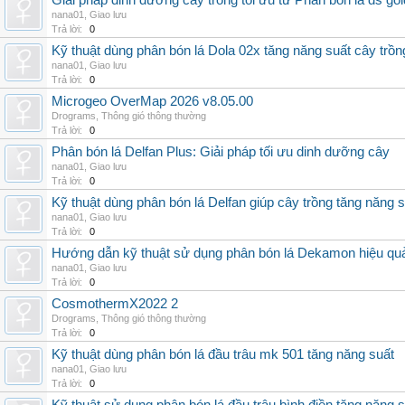
Giải pháp dinh dưỡng cây trồng tối ưu từ Phân bón lá ds gol
nana01
,
Giao lưu
Trả lời:
0
Kỹ thuật dùng phân bón lá Dola 02x tăng năng suất cây trồn
nana01
,
Giao lưu
Trả lời:
0
Microgeo OverMap 2026 v8.05.00
Drograms
,
Thông gió thông thường
Trả lời:
0
Phân bón lá Delfan Plus: Giải pháp tối ưu dinh dưỡng cây
nana01
,
Giao lưu
Trả lời:
0
Kỹ thuật dùng phân bón lá Delfan giúp cây trồng tăng năng 
nana01
,
Giao lưu
Trả lời:
0
Hướng dẫn kỹ thuật sử dụng phân bón lá Dekamon hiệu qu
nana01
,
Giao lưu
Trả lời:
0
CosmothermX2022 2
Drograms
,
Thông gió thông thường
Trả lời:
0
Kỹ thuật dùng phân bón lá đầu trâu mk 501 tăng năng suất
nana01
,
Giao lưu
Trả lời:
0