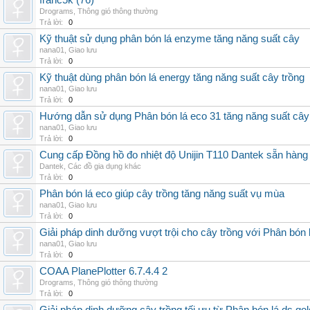
franc5k (76)
Drograms
,
Thông gió thông thường
Trả lời:
0
Kỹ thuật sử dụng phân bón lá enzyme tăng năng suất cây
nana01
,
Giao lưu
Trả lời:
0
Kỹ thuật dùng phân bón lá energy tăng năng suất cây trồng
nana01
,
Giao lưu
Trả lời:
0
Hướng dẫn sử dụng Phân bón lá eco 31 tăng năng suất cây
nana01
,
Giao lưu
Trả lời:
0
Cung cấp Đồng hồ đo nhiệt độ Unijin T110 Dantek sẵn hàng 
Dantek
,
Các đồ gia dụng khác
Trả lời:
0
Phân bón lá eco giúp cây trồng tăng năng suất vụ mùa
nana01
,
Giao lưu
Trả lời:
0
Giải pháp dinh dưỡng vượt trội cho cây trồng với Phân bón 
nana01
,
Giao lưu
Trả lời:
0
COAA PlanePlotter 6.7.4.4 2
Drograms
,
Thông gió thông thường
Trả lời:
0