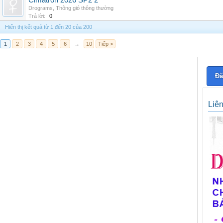
Cimatron 2026 SP2 2
Drograms
,
Thông gió thông thường
Trả lời:
0
Hiển thị kết quả từ 1 đến 20 của 200
1
2
3
4
5
6
→
10
Tiếp >
Đă
Liê