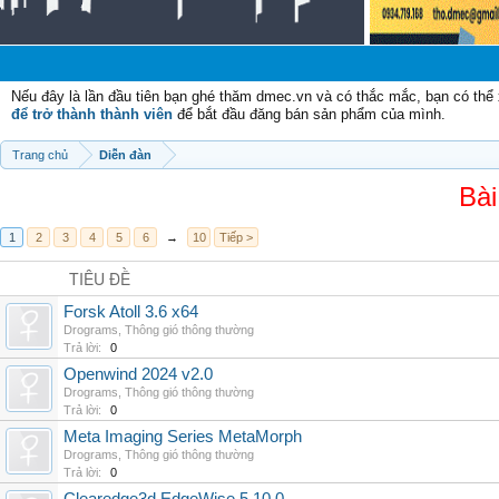
Nếu đây là lần đầu tiên bạn ghé thăm dmec.vn và có thắc mắc, bạn có th
để trở thành thành viên
để bắt đầu đăng bán sản phẩm của mình.
Trang chủ
Diễn đàn
Bài
1
2
3
4
5
6
→
10
Tiếp >
TIÊU ĐỀ
Forsk Atoll 3.6 x64
Drograms
,
Thông gió thông thường
Trả lời:
0
Openwind 2024 v2.0
Drograms
,
Thông gió thông thường
Trả lời:
0
Meta Imaging Series MetaMorph
Drograms
,
Thông gió thông thường
Trả lời:
0