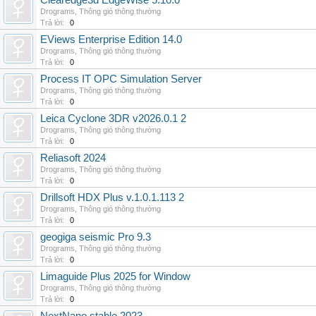
Clearedge3d EdgeWise 5.10.0
Drograms
,
Thông gió thông thường
Trả lời:
0
EViews Enterprise Edition 14.0
Drograms
,
Thông gió thông thường
Trả lời:
0
Process IT OPC Simulation Server
Drograms
,
Thông gió thông thường
Trả lời:
0
Leica Cyclone 3DR v2026.0.1 2
Drograms
,
Thông gió thông thường
Trả lời:
0
Reliasoft 2024
Drograms
,
Thông gió thông thường
Trả lời:
0
Drillsoft HDX Plus v.1.0.1.113 2
Drograms
,
Thông gió thông thường
Trả lời:
0
geogiga seismic Pro 9.3
Drograms
,
Thông gió thông thường
Trả lời:
0
Limaguide Plus 2025 for Window
Drograms
,
Thông gió thông thường
Trả lời:
0