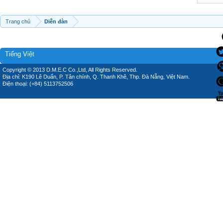
Trang chủ
Diễn đàn
Tiếng Việt
Copyright © 2013 D.M.E.C Co.,Ltd, All Rights Reserved.
Địa chỉ: K190 Lê Duẩn, P. Tân chính, Q. Thanh Khê, Thp. Đà Nẵng, Việt Nam.
Điện thoại: (+84) 5113752506