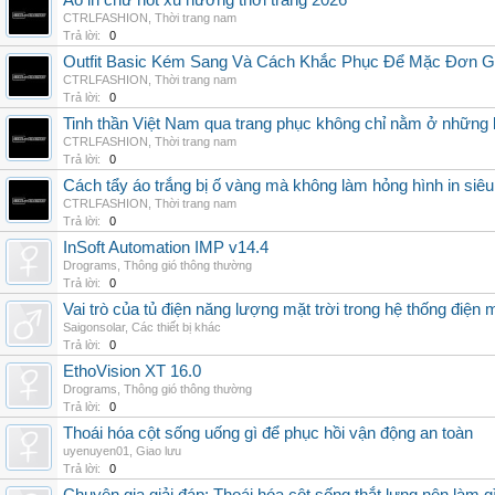
Áo in chữ hot xu hướng thời trang 2026
CTRLFASHION
,
Thời trang nam
Trả lời:
0
Outfit Basic Kém Sang Và Cách Khắc Phục Để Mặc Đơn 
CTRLFASHION
,
Thời trang nam
Trả lời:
0
Tinh thần Việt Nam qua trang phục không chỉ nằm ở những 
CTRLFASHION
,
Thời trang nam
Trả lời:
0
Cách tẩy áo trắng bị ố vàng mà không làm hỏng hình in siêu
CTRLFASHION
,
Thời trang nam
Trả lời:
0
InSoft Automation IMP v14.4
Drograms
,
Thông gió thông thường
Trả lời:
0
Vai trò của tủ điện năng lượng mặt trời trong hệ thống điện m
Saigonsolar
,
Các thiết bị khác
Trả lời:
0
EthoVision XT 16.0
Drograms
,
Thông gió thông thường
Trả lời:
0
Thoái hóa cột sống uống gì để phục hồi vận động an toàn
uyenuyen01
,
Giao lưu
Trả lời:
0