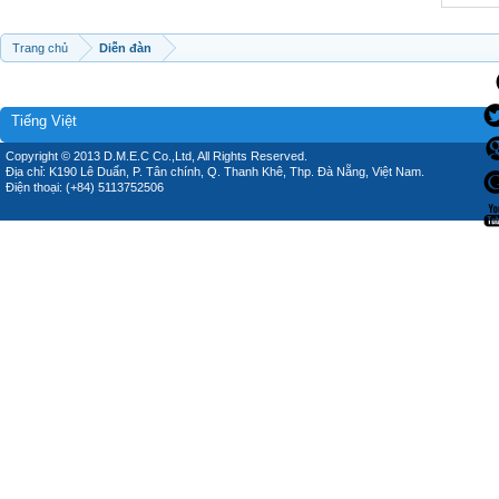
Trang chủ
Diễn đàn
Tiếng Việt
Copyright © 2013 D.M.E.C Co.,Ltd, All Rights Reserved.
Địa chỉ: K190 Lê Duẩn, P. Tân chính, Q. Thanh Khê, Thp. Đà Nẵng, Việt Nam.
Điện thoại: (+84) 5113752506