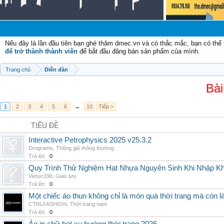
Chào
Nếu đây là lần đầu tiên bạn ghé thăm dmec.vn và có thắc mắc, bạn có th
để trở thành thành viên
để bắt đầu đăng bán sản phẩm của mình.
Trang chủ
Diễn đàn
Bài
1
2
3
4
5
6
→
10
Tiếp >
TIÊU ĐỀ
Interactive Petrophysics 2025 v25.3.2
Drograms
,
Thông gió thông thường
Trả lời:
0
Quy Trình Thử Nghiệm Hạt Nhựa Nguyên Sinh Khi Nhập K
Vietuc190
,
Giao lưu
Trả lời:
0
Một chiếc áo thun không chỉ là món quà thời trang mà còn 
CTRLFASHION
,
Thời trang nam
Trả lời:
0