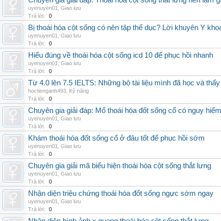
Chuyên gia giải đáp: Thoái hóa cột sống thắt lưng nên làm g
uyenuyen01
,
Giao lưu
Trả lời:
0
Bị thoái hóa cột sống có nên tập thể dục? Lời khuyên Y kho
uyenuyen01
,
Giao lưu
Trả lời:
0
Hiểu đúng về thoái hóa cột sống icd 10 để phục hồi nhanh
uyenuyen01
,
Giao lưu
Trả lời:
0
Từ 4.0 lên 7.5 IELTS: Những bộ tài liệu mình đã học và thấy
hoctienganh493
,
Kỹ năng
Trả lời:
0
Chuyên gia giải đáp: Mổ thoái hóa đốt sống cổ có nguy hiể
uyenuyen01
,
Giao lưu
Trả lời:
0
Khám thoái hóa đốt sống cổ ở đâu tốt để phục hồi sớm
uyenuyen01
,
Giao lưu
Trả lời:
0
Chuyên gia giải mã biểu hiện thoái hóa cột sống thắt lưng
uyenuyen01
,
Giao lưu
Trả lời:
0
Nhận diện triệu chứng thoái hóa đốt sống ngực sớm ngay
uyenuyen01
,
Giao lưu
Trả lời:
0