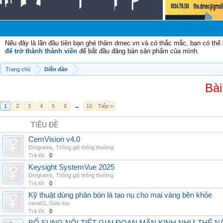
Nếu đây là lần đầu tiên bạn ghé thăm dmec.vn và có thắc mắc, bạn có th
để trở thành thành viên
để bắt đầu đăng bán sản phẩm của mình.
Trang chủ
Diễn đàn
Bài
1
2
3
4
5
6
→
10
Tiếp >
TIÊU ĐỀ
CemVision v4.0
Drograms
,
Thông gió thông thường
Trả lời:
0
Keysight SystemVue 2025
Drograms
,
Thông gió thông thường
Trả lời:
0
Kỹ thuật dùng phân bón lá tạo nụ cho mai vàng bền khỏe
nana01
,
Giao lưu
Trả lời:
0