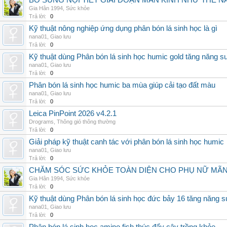
BỔ SUNG NỘI TIẾT GIAI ĐOẠN MÃN KINH NHƯ THẾ 
Gia Hân 1994
,
Sức khỏe
Trả lời:
0
Kỹ thuật nông nghiệp ứng dụng phân bón lá sinh học là gì
nana01
,
Giao lưu
Trả lời:
0
Kỹ thuật dùng Phân bón lá sinh học humic gold tăng năng s
nana01
,
Giao lưu
Trả lời:
0
Phân bón lá sinh học humic ba mùa giúp cải tạo đất màu
nana01
,
Giao lưu
Trả lời:
0
Leica PinPoint 2026 v4.2.1
Drograms
,
Thông gió thông thường
Trả lời:
0
Giải pháp kỹ thuật canh tác với phân bón lá sinh học humic
nana01
,
Giao lưu
Trả lời:
0
CHĂM SÓC SỨC KHỎE TOÀN DIỆN CHO PHỤ NỮ MÃN 
Gia Hân 1994
,
Sức khỏe
Trả lời:
0
Kỹ thuật dùng Phân bón lá sinh học đức bảy 16 tăng năng s
nana01
,
Giao lưu
Trả lời:
0