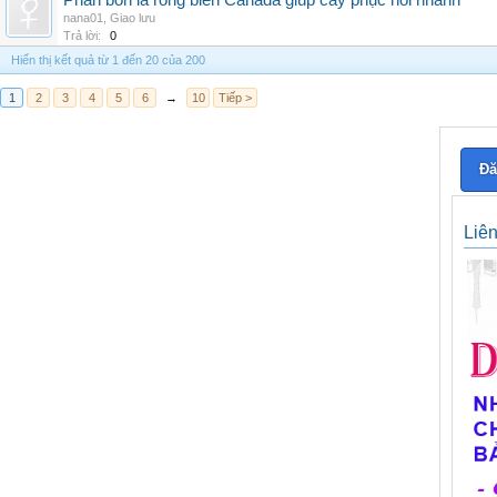
Phân bón lá rong biển Canada giúp cây phục hồi nhanh
nana01
,
Giao lưu
Trả lời:
0
Hiển thị kết quả từ 1 đến 20 của 200
1
2
3
4
5
6
→
10
Tiếp >
Đă
Liê