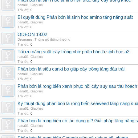
Phân bón lá sinh học amino fish thúc đẩy cây trồng khỏe
nana01
,
Giao lưu
Trả lời:
0
Bí quyết dùng Phân bón lá sinh học amino tăng năng suất
nana01
,
Giao lưu
Trả lời:
0
ODEON 19.02
Drograms
,
Thông gió thông thường
Trả lời:
0
Tối ưu năng suất cây trồng nhờ phân bón lá sinh học a2
nana01
,
Giao lưu
Trả lời:
0
Phân bón lá siêu canxi bo giúp cây trồng tăng đậu trái
nana01
,
Giao lưu
Trả lời:
0
Phân bón lá rong biển xanh phục hồi cây suy sau thu hoạch
nana01
,
Giao lưu
Trả lời:
0
Kỹ thuật dùng phân bón lá rong biển seaweed tăng năng suấ
nana01
,
Giao lưu
Trả lời:
0
Phân bón lá rong biển có tác dụng gì? Giải pháp tăng năng 
nana01
,
Giao lưu
Trả lời:
0