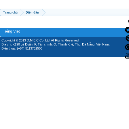
Trang chủ
Diễn đàn
Tiếng Việt
Copyright © 2013 D.M.E.C Co.,Ltd, All Rights Reserved.
Địa chỉ: K190 Lê Duẩn, P. Tân chính, Q. Thanh Khê, Thp. Đà Nẵng, Việt Nam.
Điện thoại: (+84) 5113752506