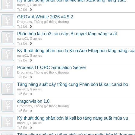
Kỹ thuật dùng phân bón lá Michael Jack tăng năng suất
nana01
,
Giao lưu
Trả lời:
0
GEOVIA Whittle 2026 v4.9 2
Drograms
,
Thông gió thông thường
Trả lời:
0
Phân bón lá kno3 cao cấp: Bí quyết tăng năng suất
nana01
,
Giao lưu
Trả lời:
0
Kỹ thuật dùng phân bón lá Kina Ado Ethephon tăng năng suấ
nana01
,
Giao lưu
Trả lời:
0
Process IT OPC Simulation Server
Drograms
,
Thông gió thông thường
Trả lời:
0
Tăng năng suất cây trồng cùng Phân bón lá kali canxi bo
nana01
,
Giao lưu
Trả lời:
0
dragonvision 1.0
Drograms
,
Thông gió thông thường
Trả lời:
0
Kỹ thuật dùng phân bón lá kali bo tăng năng suất mùa vụ
nana01
,
Giao lưu
Trả lời:
0