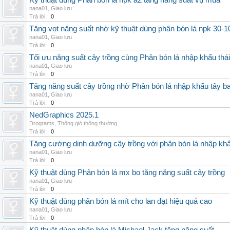
Kỹ thuật dùng Phân bón lá npk a2 tăng năng suất vụ mùa
nana01
,
Giao lưu
Trả lời:
0
Tăng vọt năng suất nhờ kỹ thuật dùng phân bón lá npk 30-1
nana01
,
Giao lưu
Trả lời:
0
Tối ưu năng suất cây trồng cùng Phân bón lá nhập khẩu thái
nana01
,
Giao lưu
Trả lời:
0
Tăng năng suất cây trồng nhờ Phân bón lá nhập khẩu tây b
nana01
,
Giao lưu
Trả lời:
0
NedGraphics 2025.1
Drograms
,
Thông gió thông thường
Trả lời:
0
Tăng cường dinh dưỡng cây trồng với phân bón lá nhập kh
nana01
,
Giao lưu
Trả lời:
0
Kỹ thuật dùng Phân bón lá mx bo tăng năng suất cây trồng
nana01
,
Giao lưu
Trả lời:
0
Kỹ thuật dùng phân bón lá mít cho lan đạt hiệu quả cao
nana01
,
Giao lưu
Trả lời:
0