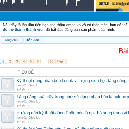
Ch
Nếu đây là lần đầu tiên bạn ghé thăm dmec.vn và có thắc mắc, bạn có th
để trở thành thành viên
để bắt đầu đăng bán sản phẩm của mình.
Trang chủ
Diễn đàn
Bài
1
2
3
4
5
6
→
10
Tiếp >
TIÊU ĐỀ
Kỹ thuật dùng phân bón lá npk vi lượng sinh học tăng năng 
nana01
,
Giao lưu
Trả lời:
0
Tăng năng suất cây trồng nhờ sử dụng phân bón lá npk hợp 
nana01
,
Giao lưu
Trả lời:
0
Hướng dẫn kỹ thuật dùng Phân bón lá npk bổ sung trung vi
nana01
,
Giao lưu
Trả lời:
0