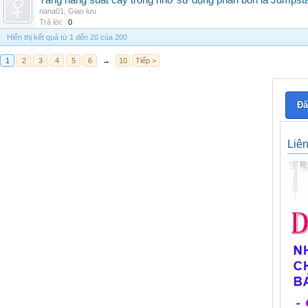
Tăng năng suất cây trồng nhờ sử dụng phân bón lá Jumpsta
nana01
,
Giao lưu
Trả lời:
0
Hiển thị kết quả từ 1 đến 20 của 200
1
2
3
4
5
6
→
10
Tiếp >
Đă
Liê