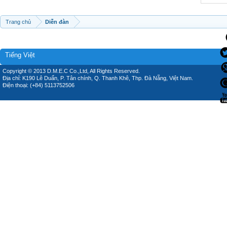
Trang chủ
Diễn đàn
Tiếng Việt
Copyright © 2013 D.M.E.C Co.,Ltd, All Rights Reserved.
Địa chỉ: K190 Lê Duẩn, P. Tân chính, Q. Thanh Khê, Thp. Đà Nẵng, Việt Nam.
Điện thoại: (+84) 5113752506