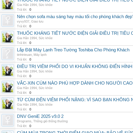
THUỐC KHÁNG TIẾT NƯỚC ĐIỆN GIẢI ĐIỀU TRỊ TIÊU
Gia Hân 1994
,
Sức khỏe
Trả lời:
0
Nên chọn sofa màu sáng hay màu tối cho phòng khách đẹp
vyvy937
,
Giao lưu
Trả lời:
0
THUỐC KHÁNG TIẾT NƯỚC ĐIỆN GIẢI ĐIỀU TRỊ TIÊU
Gia Hân 1994
,
Sức khỏe
Trả lời:
0
Lắp Đặt Máy Lạnh Treo Tường Toshiba Cho Phòng Khách
tinhtrieuan
,
Máy lạnh
Trả lời:
0
ĐIỀU TRỊ VIÊM PHỔI DO VI KHUẨN KHÔNG ĐIỂN HÌ
Gia Hân 1994
,
Sức khỏe
Trả lời:
0
VẮC-XIN CÚM NÀO PHÙ HỢP DÀNH CHO NGƯỜI CAO
Gia Hân 1994
,
Sức khỏe
Trả lời:
0
TỪ CÚM ĐẾN VIÊM PHỔI NẶNG: VÌ SAO BẠN KHÔNG
Gia Hân 1994
,
Sức khỏe
Trả lời:
0
DNV GeniE 2025 v9.0 2
Drograms
,
Thông gió thông thường
Trả lời:
0