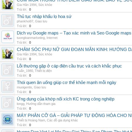
CÚM MÙA TRONG THỜI ĐIỂM GIAO MÙA: BẢO VỆ S
Gia Hân 1994
,
Sức khỏe
Trả lời:
0
Thủ tục nhập khẩu lọ hoa sứ
phankhoi97
,
Giao lưu
Trả lời:
0
Dịch vụ Google maps – Tạo xác minh và Seo Google maps
tuongloanmarketing
,
Internet
Trả lời:
0
CHĂM SÓC PHỤ NỮ GIAI ĐOẠN MÃN KINH: HƯỚNG 
Gia Hân 1994
,
Sức khỏe
Trả lời:
0
Lỗi thường gặp ở cáp điện cầu trục và cách khắc phục
Tuấn_1980
,
Thiết bị điện
Trả lời:
0
Thói quen ăn uống giúp cơ thể khỏe mạnh mỗi ngày
muoigentis
,
Giao lưu
Trả lời:
0
Ứng dụng của khớp nối xích KC trong công nghiệp
longg
,
Hướng dẫn tham gia
Trả lời:
0
MÁY PHÂN CỠ GÀ – GIẢI PHÁP TỰ ĐỘNG HÓA CHO N
Thiết bị Hoàng Nam
,
Các đồ gia dụng khác
Trả lời:
0