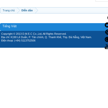
Trang chủ
Diễn đàn
Tiếng Việt
Copyright © 2013 D.M.E.C Co.,Ltd, All Rights Reserved.
Địa chỉ: K190 Lê Duẩn, P. Tân chính, Q. Thanh Khê, Thp. Đà Nẵng, Việt Nam.
Điện thoại: (+84) 5113752506