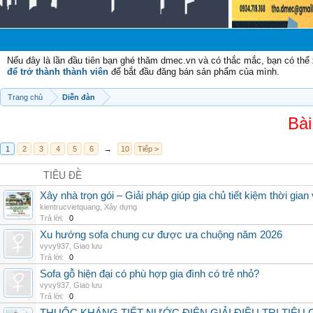
C
Nếu đây là lần đầu tiên bạn ghé thăm dmec.vn và có thắc mắc, bạn có th
để trở thành thành viên
để bắt đầu đăng bán sản phẩm của mình.
Trang chủ
Diễn đàn
Bài
1
2
3
4
5
6
→
10
Tiếp >
TIÊU ĐỀ
Xây nhà trọn gói – Giải pháp giúp gia chủ tiết kiệm thời gia
kientrucvietquang
,
Xây dựng
Trả lời:
0
Xu hướng sofa chung cư được ưa chuộng năm 2026
vyvy937
,
Giao lưu
Trả lời:
0
Sofa gỗ hiện đại có phù hợp gia đình có trẻ nhỏ?
vyvy937
,
Giao lưu
Trả lời:
0