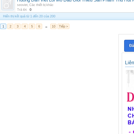
Huong Dan Viet Loi Mo Dau Gioi Thieu San Pham Thu Hut
seoviet
,
Các thiết bị khác
Trả lời:
0
Hiển thị kết quả từ 1 đến 20 của 200
1
2
3
4
5
6
→
10
Tiếp >
Đă
Liê