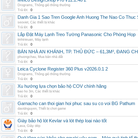
Melco DesignShop Pro v12.2.48 2
Drograms
,
Thông gió thông thường
Trả lời:
0
Danh Gia 1 Sao Tren Google Anh Huong The Nao Co Thuc
seoviet
,
Các thiết bị khác
Trả lời:
0
Lắp Đặt Máy Lạnh Treo Tường Panasonic Cho Phòng Họp
tinhtrieuan
,
Máy lạnh
Trả lời:
0
BÁN NHÀ AN KHÁNH, TP. THỦ ĐỨC – 61,3M², ĐANG CH
phuongchau
,
Mua bán nhà đất
Trả lời:
0
Leica Cyclone Register 360 Plus v2026.0.1 2
Drograms
,
Thông gió thông thường
Trả lời:
0
Xu hướng lựa chọn bảo hộ COV chính hãng
bao ho 3m
,
Các thiết bị khác
Trả lời:
0
Garnacho can thoi gian hoi phuc sau su co voi BG Pathum
davidnguyen
,
Thiết bị chơi game
Trả lời:
0
Giày bảo hộ lót Kevlar và lót thép loại nào tốt
Lasa
,
Giày dép
Trả lời:
0