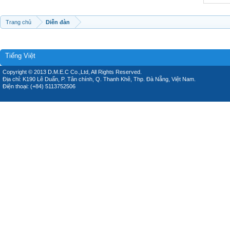
Trang chủ
Diễn đàn
Tiếng Việt
Copyright © 2013 D.M.E.C Co.,Ltd, All Rights Reserved.
Địa chỉ: K190 Lê Duẩn, P. Tân chính, Q. Thanh Khê, Thp. Đà Nẵng, Việt Nam.
Điện thoại: (+84) 5113752506