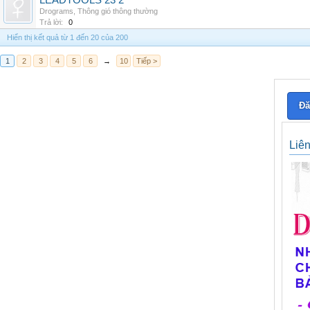
LEADTOOLS 23 2
Drograms
,
Thông gió thông thường
Trả lời:
0
Hiển thị kết quả từ 1 đến 20 của 200
1
2
3
4
5
6
→
10
Tiếp >
Đă
Liê