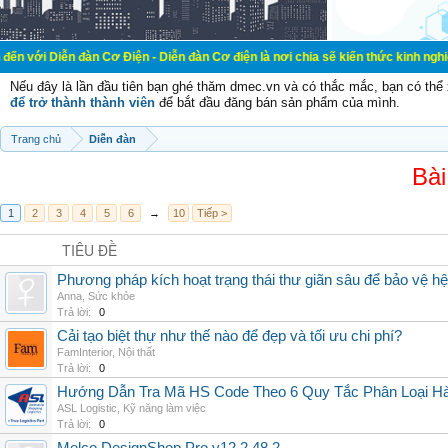
đàn Cơ Điện - Diễn đàn Cơ điện là nơi chia sẽ kiến thức kinh nghiệm trong lãnh
Nếu đây là lần đầu tiên bạn ghé thăm dmec.vn và có thắc mắc, bạn có th
để trở thành thành viên
để bắt đầu đăng bán sản phẩm của mình.
Trang chủ
Diễn đàn
Bài
1
2
3
4
5
6
→
10
Tiếp >
TIÊU ĐỀ
Phương pháp kích hoạt trạng thái thư giãn sâu để bảo vệ h
Anna
,
Sức khỏe
Trả lời:
0
Cải tạo biệt thự như thế nào để đẹp và tối ưu chi phí?
FamInterior
,
Nội thất
Trả lời:
0
Hướng Dẫn Tra Mã HS Code Theo 6 Quy Tắc Phân Loại H
ASL Logistic
,
Kỹ năng làm việc
Trả lời:
0