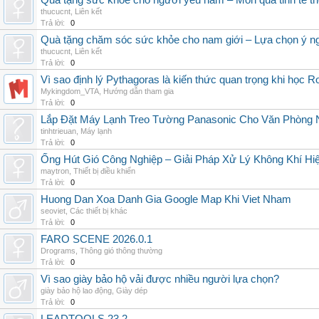
Quà tặng sức khỏe cho người yêu nam – Món quà tinh tế th
thucucnt
,
Liên kết
Trả lời:
0
Quà tặng chăm sóc sức khỏe cho nam giới – Lựa chọn ý ngh
thucucnt
,
Liên kết
Trả lời:
0
Vì sao định lý Pythagoras là kiến thức quan trọng khi học R
Mykingdom_VTA
,
Hướng dẫn tham gia
Trả lời:
0
Lắp Đặt Máy Lạnh Treo Tường Panasonic Cho Văn Phòng 
tinhtrieuan
,
Máy lạnh
Trả lời:
0
Ống Hút Gió Công Nghiệp – Giải Pháp Xử Lý Không Khí H
maytron
,
Thiết bị điều khiển
Trả lời:
0
Huong Dan Xoa Danh Gia Google Map Khi Viet Nham
seoviet
,
Các thiết bị khác
Trả lời:
0
FARO SCENE 2026.0.1
Drograms
,
Thông gió thông thường
Trả lời:
0
Vì sao giày bảo hộ vải được nhiều người lựa chọn?
giày bảo hộ lao động
,
Giày dép
Trả lời:
0