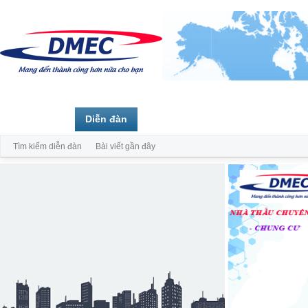
Trang chủ
Diễn đàn
Thành viên
Tìm kiếm diễn đàn
Bài viết gần đây