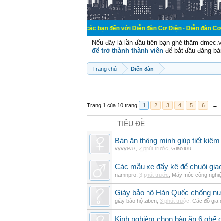
Chào mừng các bạn đến với Diễn đàn Cơ Điện - Diễn đàn Cơ điện là nơi ch
Nếu đây là lần đầu tiên bạn ghé thăm dmec.
để trở thành thành viên
để bắt đầu đăng bá
Trang chủ
Diễn đàn
Trang 1 của 10 trang
1
2
3
4
5
6
→
TIÊU ĐỀ
Bàn ăn thông minh giúp tiết kiệm
vyvy937
,
2 phút trước
,
Giao lưu
Các mẫu xe đẩy kệ để chuôi gi
namnpro
,
3 phút trước
,
Máy móc công nghi
Giày bảo hộ Hàn Quốc chống n
giày bảo hộ ziben
,
3 phút trước
,
Các đồ gia
Kinh nghiệm chọn bàn ăn 6 ghế 