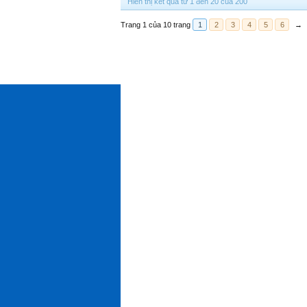
Hiển thị kết quả từ 1 đến 20 của 200
Trang 1 của 10 trang
1
2
3
4
5
6
→