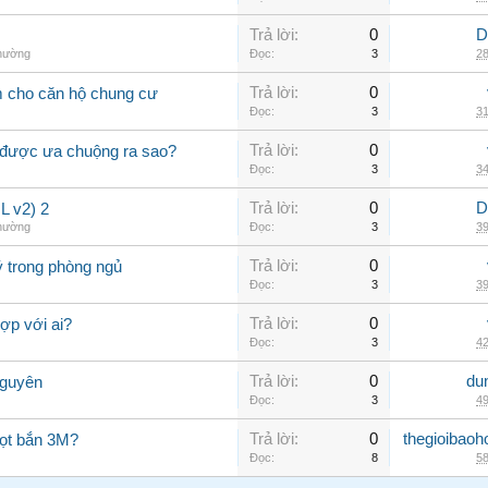
Trả lời:
0
D
thường
Đọc:
3
28
Trả lời:
0
m cho căn hộ chung cư
Đọc:
3
31
Trả lời:
0
 được ưa chuộng ra sao?
Đọc:
3
34
Trả lời:
0
D
 v2) 2
thường
Đọc:
3
39
Trả lời:
0
ý trong phòng ngủ
Đọc:
3
39
Trả lời:
0
ợp với ai?
Đọc:
3
42
Trả lời:
0
du
Nguyên
Đọc:
3
49
Trả lời:
0
thegioibaoh
iọt bắn 3M?
Đọc:
8
58