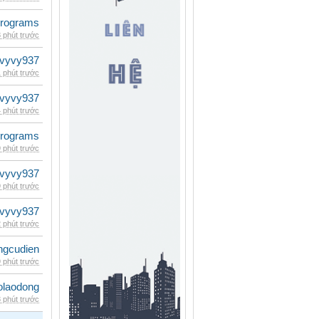
rograms
 phút trước
vyvy937
 phút trước
vyvy937
 phút trước
rograms
 phút trước
vyvy937
 phút trước
vyvy937
 phút trước
ngcudien
 phút trước
olaodong
 phút trước