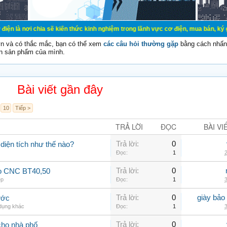
ia sẽ kiến thức kinh nghiệm trong lãnh vực cơ điện, mua bán, ký gửi, cho thuê 
vn và có thắc mắc, bạn có thể xem
các câu hỏi thường gặp
bằng cách nhấn 
n sản phẩm của mình.
Bài viết gần đây
10
Tiếp >
TRẢ LỜI
ĐỌC
BÀI VI
Trả lời:
0
 diện tích như thế nào?
Đọc:
1
2
Trả lời:
0
ao CNC BT40,50
ệp
Đọc:
1
3
Trả lời:
0
giày bảo
ước
 dụng khác
Đọc:
1
3
Trả lời:
0
cho nhà phố