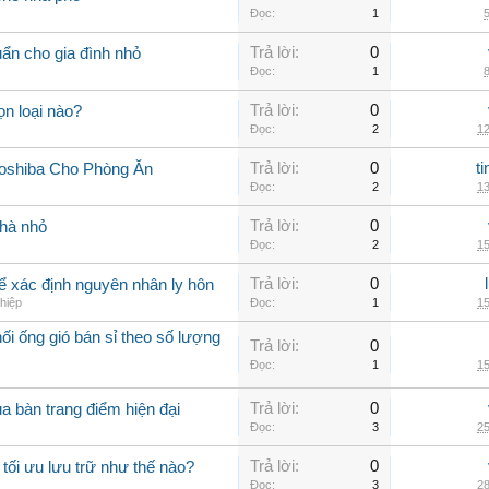
Đọc:
1
5
Trả lời:
0
uẩn cho gia đình nhỏ
Đọc:
1
8
Trả lời:
0
n loại nào?
Đọc:
2
12
Trả lời:
0
t
oshiba Cho Phòng Ăn
Đọc:
2
13
Trả lời:
0
nhà nhỏ
Đọc:
2
15
Trả lời:
0
 để xác định nguyên nhân ly hôn
hiệp
Đọc:
1
15
i ống gió bán sỉ theo số lượng
Trả lời:
0
Đọc:
1
15
Trả lời:
0
a bàn trang điểm hiện đại
Đọc:
3
25
Trả lời:
0
tối ưu lưu trữ như thế nào?
Đọc:
3
28