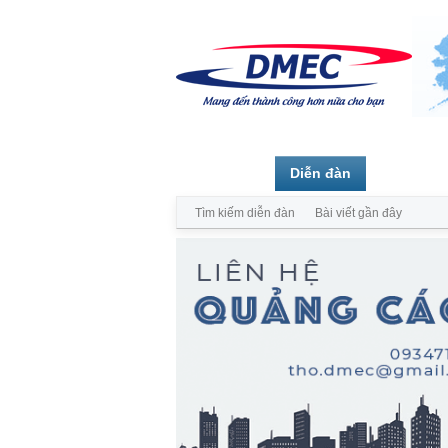
Trang chủ
Diễn đàn
Thành vi
Tìm kiếm diễn đàn
Bài viết gần đây