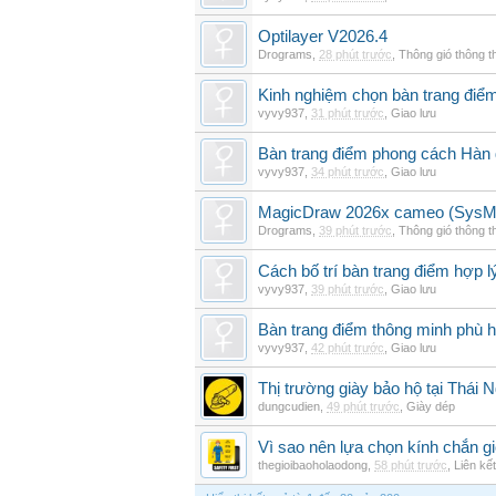
Optilayer V2026.4
Drograms
,
28 phút trước
,
Thông gió thông 
Kinh nghiệm chọn bàn trang điể
vyvy937
,
31 phút trước
,
Giao lưu
Bàn trang điểm phong cách Hàn
vyvy937
,
34 phút trước
,
Giao lưu
MagicDraw 2026x cameo (SysML
Drograms
,
39 phút trước
,
Thông gió thông 
Cách bố trí bàn trang điểm hợp l
vyvy937
,
39 phút trước
,
Giao lưu
Bàn trang điểm thông minh phù h
vyvy937
,
42 phút trước
,
Giao lưu
Thị trường giày bảo hộ tại Thái 
dungcudien
,
49 phút trước
,
Giày dép
Vì sao nên lựa chọn kính chắn g
thegioibaoholaodong
,
58 phút trước
,
Liên kết