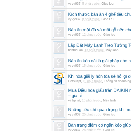
vyvy937
,
5 phút trước
,
Giao lưu
Kích thước bàn ăn 4 ghế tiêu ch
vyvy937
,
8 phút trước
,
Giao lưu
Bàn ăn mặt đá và mặt gỗ nên chọ
vyvy937
,
12 phút trước
,
Giao lưu
Lắp Đặt Máy Lạnh Treo Tường T
tinhtrieuan
,
13 phút trước
,
Máy lạnh
Bàn ăn kéo dài là giải pháp cho 
vyvy937
,
15 phút trước
,
Giao lưu
Khi hòa giải ly hôn tòa sẽ hỏi gì
luatsuspt
,
15 phút trước
,
Thông tin doanh ng
Mua Điều hòa giấu trần DAIKIN nố
– giá rẻ
vinhphat
,
15 phút trước
,
Máy lạnh
Những tiêu chí quan trọng khi mu
vyvy937
,
25 phút trước
,
Giao lưu
Bàn trang điểm có ngăn kéo giúp 
vyvy937
,
28 phút trước
,
Giao lưu