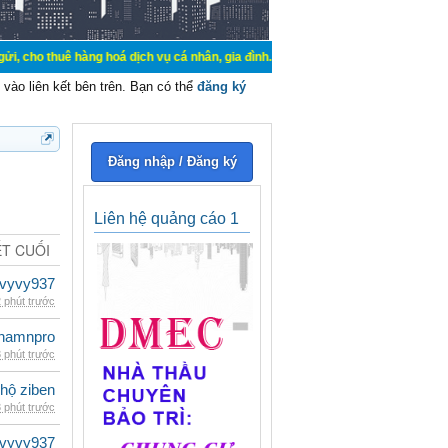
hàng hoá dịch vụ cá nhân, gia đình. Mua bán, ký gửi, cho thuê thiết bị hệ thố
vào liên kết bên trên. Bạn có thể
đăng ký
Đăng nhập / Đăng ký
Liên hệ quảng cáo 1
ẾT CUỐI
vyvy937
 phút trước
namnpro
 phút trước
 hộ ziben
 phút trước
vyvy937