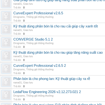
Giải pháp dinh dưỡng giúp tăng năng suất phân bón lá cho 
nana01
,
Giao lưu
Trả lời:
0
CurveExpert Professional v2.6.5
Drograms
,
Thông gió thông thường
Trả lời:
0
Kỹ thuật dùng phân bón lá cho rau cải giúp cây xanh tốt
nana01
,
Giao lưu
Trả lời:
0
CONVERGE Studio 5.1 2
Drograms
,
Thông gió thông thường
Trả lời:
0
Kỹ thuật dùng phân bón lá cho rau giúp tăng năng suất cao
nana01
,
Giao lưu
Trả lời:
0
CurveExpert Professional v2.6.5 2
Drograms
,
Thông gió thông thường
Trả lời:
0
Phân bón lá cho phong lan: Kỹ thuật giúp cây ra rễ
nana01
,
Giao lưu
Trả lời:
0
LedaFlow Engineering 2026 v2.12.273.021 2
Drograms
,
Thông gió thông thường
Trả lời:
0