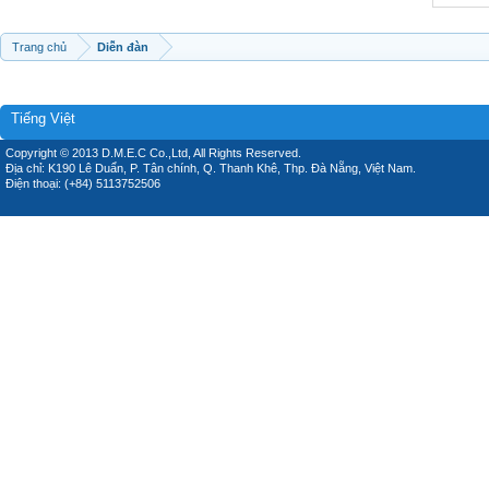
Trang chủ
Diễn đàn
Tiếng Việt
Copyright © 2013 D.M.E.C Co.,Ltd, All Rights Reserved.
Địa chỉ: K190 Lê Duẩn, P. Tân chính, Q. Thanh Khê, Thp. Đà Nẵng, Việt Nam.
Điện thoại: (+84) 5113752506