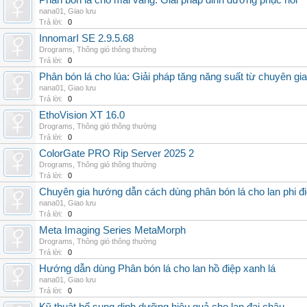
Phân bón lá cho mai vàng: Giải pháp dinh dưỡng phục hồi
nana01
,
Giao lưu
Trả lời:
0
InnomarI SE 2.9.5.68
Drograms
,
Thông gió thông thường
Trả lời:
0
Phân bón lá cho lúa: Giải pháp tăng năng suất từ chuyên gia
nana01
,
Giao lưu
Trả lời:
0
EthoVision XT 16.0
Drograms
,
Thông gió thông thường
Trả lời:
0
ColorGate PRO Rip Server 2025 2
Drograms
,
Thông gió thông thường
Trả lời:
0
Chuyên gia hướng dẫn cách dùng phân bón lá cho lan phi đ
nana01
,
Giao lưu
Trả lời:
0
Meta Imaging Series MetaMorph
Drograms
,
Thông gió thông thường
Trả lời:
0
Hướng dẫn dùng Phân bón lá cho lan hồ điệp xanh lá
nana01
,
Giao lưu
Trả lời:
0