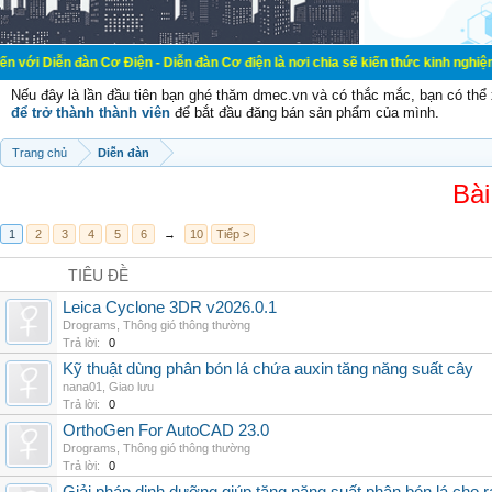
n Cơ Điện - Diễn đàn Cơ điện là nơi chia sẽ kiến thức kinh nghiệm trong lãnh 
Nếu đây là lần đầu tiên bạn ghé thăm dmec.vn và có thắc mắc, bạn có th
để trở thành thành viên
để bắt đầu đăng bán sản phẩm của mình.
Trang chủ
Diễn đàn
Bài
1
2
3
4
5
6
→
10
Tiếp >
TIÊU ĐỀ
Leica Cyclone 3DR v2026.0.1
Drograms
,
Thông gió thông thường
Trả lời:
0
Kỹ thuật dùng phân bón lá chứa auxin tăng năng suất cây
nana01
,
Giao lưu
Trả lời:
0
OrthoGen For AutoCAD 23.0
Drograms
,
Thông gió thông thường
Trả lời:
0