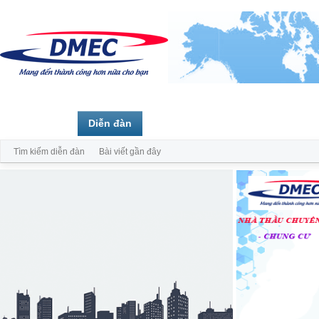
Trang chủ
Diễn đàn
Thành viên
Tìm kiếm diễn đàn
Bài viết gần đây