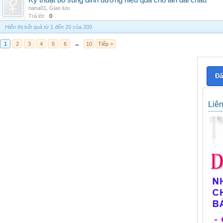
Kỹ thuật bổ sung dinh dưỡng hiệu quả cho lan đai châu
nana01
,
Giao lưu
Trả lời:
0
Hiển thị kết quả từ 1 đến 20 của 200
1
2
3
4
5
6
→
10
Tiếp >
Đă
Liê