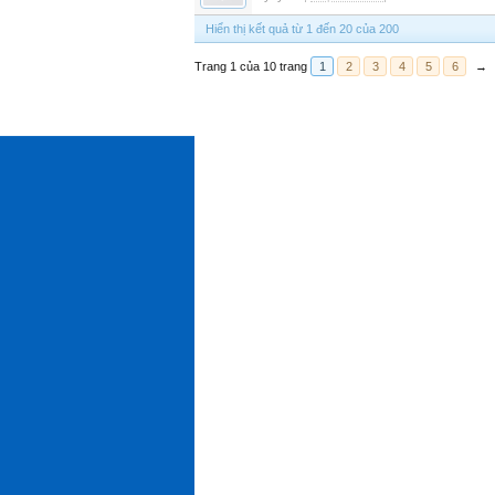
Hiển thị kết quả từ 1 đến 20 của 200
Trang 1 của 10 trang
1
2
3
4
5
6
→