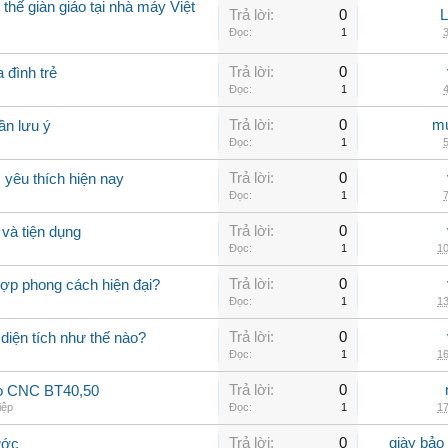
thế giàn giáo tại nhà máy Việt
Trả lời:
0
Đọc:
1
3
Trả lời:
0
 đình trẻ
Đọc:
1
4
Trả lời:
0
mu
ần lưu ý
Đọc:
1
5
Trả lời:
0
yêu thích hiện nay
Đọc:
1
7
Trả lời:
0
và tiện dụng
Đọc:
1
10
Trả lời:
0
hợp phong cách hiện đại?
Đọc:
1
13
Trả lời:
0
 diện tích như thế nào?
Đọc:
1
16
Trả lời:
0
ao CNC BT40,50
iệp
Đọc:
1
17
Trả lời:
0
giày bảo
ước