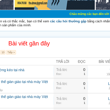
Chào mừng các bạn đến với Diễn đàn Cơ Điệ
vn và có thắc mắc, bạn có thể xem
các câu hỏi thường gặp
bằng cách nhấn 
n sản phẩm của mình.
Bài viết gần đây
10
Tiếp >
TRẢ LỜI
ĐỌC
BÀI VI
Trả lời:
0
ờng kéo tại nhà
Đọc:
1
Và
thế giàn giáo tại nhà máy Việt
Trả lời:
0
Đọc:
1
2
ệp
thế giàn giáo tại nhà máy Việt
Trả lời:
0
Đọc:
1
2