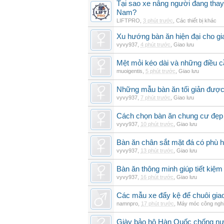
Tại sao xe nâng người đang thay 
Nam?
LIFTPRO
,
3 phút trước
,
Các thiết bị khác
Xu hướng bàn ăn hiện đại cho gia
vyvy937
,
4 phút trước
,
Giao lưu
Mệt mỏi kéo dài và những điều c
muoigentis
,
5 phút trước
,
Giao lưu
Những mẫu bàn ăn tối giản được 
vyvy937
,
7 phút trước
,
Giao lưu
Cách chọn bàn ăn chung cư đẹp 
vyvy937
,
10 phút trước
,
Giao lưu
Bàn ăn chân sắt mặt đá có phù 
vyvy937
,
13 phút trước
,
Giao lưu
Bàn ăn thông minh giúp tiết kiệm
vyvy937
,
16 phút trước
,
Giao lưu
Các mẫu xe đẩy kệ để chuôi gi
namnpro
,
17 phút trước
,
Máy móc công ngh
Giày bảo hộ Hàn Quốc chống n