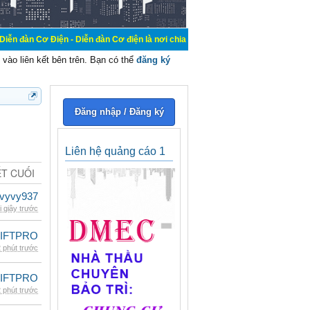
n - Diễn đàn Cơ điện là nơi chia sẽ kiến thức kinh nghiệm trong lãnh vực cơ đ
vào liên kết bên trên. Bạn có thể
đăng ký
Đăng nhập / Đăng ký
Liên hệ quảng cáo 1
ẾT CUỐI
vyvy937
i giây trước
LIFTPRO
 phút trước
LIFTPRO
 phút trước