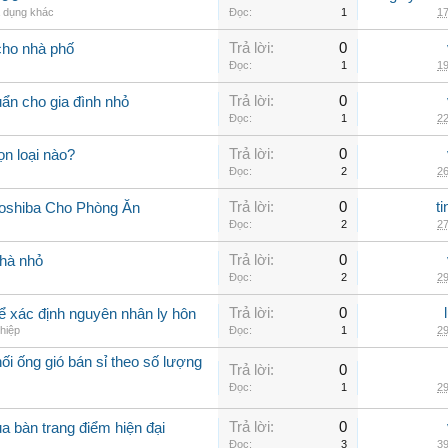
a dụng khác
Đọc:
1
17
Trả lời:
0
cho nhà phố
Đọc:
1
19
Trả lời:
0
uẩn cho gia đình nhỏ
Đọc:
1
22
Trả lời:
0
n loại nào?
Đọc:
2
26
Trả lời:
0
t
oshiba Cho Phòng Ăn
Đọc:
2
27
Trả lời:
0
nhà nhỏ
Đọc:
2
29
Trả lời:
0
 để xác định nguyên nhân ly hôn
hiệp
Đọc:
1
29
i ống gió bán sỉ theo số lượng
Trả lời:
0
Đọc:
1
29
Trả lời:
0
a bàn trang điểm hiện đại
Đọc:
3
39