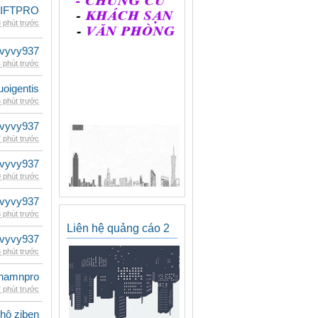
LIFTPRO
 phút trước
vyvy937
 phút trước
oigentis
 phút trước
vyvy937
 phút trước
vyvy937
 phút trước
vyvy937
 phút trước
Liên hệ quảng cáo 2
vyvy937
 phút trước
namnpro
 phút trước
 hộ ziben