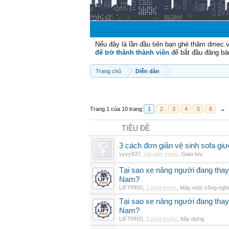
Nếu đây là lần đầu tiên bạn ghé thăm dmec.
để trở thành thành viên
để bắt đầu đăng bá
Trang chủ
Diễn đàn
Trang 1 của 10 trang
1
2
3
4
5
6
→
TIÊU ĐỀ
3 cách đơn giản vệ sinh sofa giư
vyvy937
,
Vài giây trước
,
Giao lưu
Tại sao xe nâng người đang thay 
Nam?
LIFTPRO
,
2 phút trước
,
Máy móc công nghi
Tại sao xe nâng người đang thay 
Nam?
LIFTPRO
,
2 phút trước
,
Xây dựng