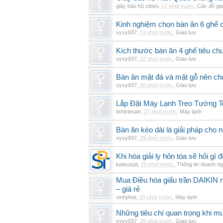
giày bảo hộ ziben
,
17 phút trước
,
Các đồ gi
Kinh nghiệm chọn bàn ăn 6 ghế 
vyvy937
,
19 phút trước
,
Giao lưu
Kích thước bàn ăn 4 ghế tiêu ch
vyvy937
,
22 phút trước
,
Giao lưu
Bàn ăn mặt đá và mặt gỗ nên chọ
vyvy937
,
26 phút trước
,
Giao lưu
Lắp Đặt Máy Lạnh Treo Tường T
tinhtrieuan
,
27 phút trước
,
Máy lạnh
Bàn ăn kéo dài là giải pháp cho 
vyvy937
,
29 phút trước
,
Giao lưu
Khi hòa giải ly hôn tòa sẽ hỏi gì
luatsuspt
,
29 phút trước
,
Thông tin doanh ng
Mua Điều hòa giấu trần DAIKIN nố
– giá rẻ
vinhphat
,
29 phút trước
,
Máy lạnh
Những tiêu chí quan trọng khi mu
vyvy937
,
39 phút trước
,
Giao lưu