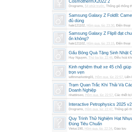
CosmothermX2022 2
Drograms
,
54 phút trước
,
Thông gió thông 
Samsung Galaxy Z Fold8: Camer
đủ dùng
hale121102
,
Hôm qua, lúc 23:30
,
Điện thoại
Samsung Galaxy Z Flip8 đạt chu
ổn không?
hale121102
,
Hôm qua, lúc 23:15
,
Điện thoại
Gấu Bông Quà Tặng Sinh Nhật
Huy Nguyen
,
Thứ ba lúc 22:46
,
Điều hoà kh
Kinh nghiệm thuê xe 45 chỗ giúp 
trọn vẹn
wifimmarketing01
,
Hôm qua, lúc 22:57
,
Liên 
Trạm Quan Trắc Khí Thải Và Cá
Doanh Nghiệp
nhattinseo
,
Hôm qua, lúc 22:57
,
Các thiết bị
Interactive Petrophysics 2025 v2
Drograms
,
Hôm qua, lúc 22:47
,
Thông gió t
Quy Trình Thử Nghiệm Hạt Nhự
Đúng Tiêu Chuẩn
Vietuc190
,
Hôm qua, lúc 22:34
,
Giao lưu