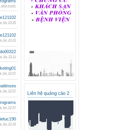
rograms
 phút trước
le121102
, lúc 23:30
le121102
, lúc 23:15
ldo00322
, lúc 23:11
keting01
, lúc 22:57
hattinseo
, lúc 22:57
Liên hệ quảng cáo 2
rograms
, lúc 22:47
ietuc190
, lúc 22:34