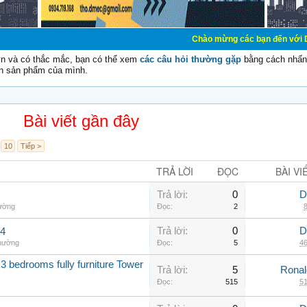
Chào mừng các bạn đến với Diễn đàn Cơ Điệ
vn và có thắc mắc, bạn có thể xem
các câu hỏi thường gặp
bằng cách nhấn 
n sản phẩm của mình.
Bài viết gần đây
10
Tiếp >
TRẢ LỜI
ĐỌC
BÀI VI
Trả lời:
0
D
hường
Đọc:
2
8
Trả lời:
0
D
.4
thường
Đọc:
5
46
3 bedrooms fully furniture Tower
Trả lời:
5
Rona
Đọc:
515
51