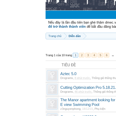
Nếu đây là lần đầu tiên bạn ghé thăm dmec.
để trở thành thành viên
để bắt đầu đăng bá
Trang chủ
Diễn đàn
Trang 1 của 10 trang
1
2
3
4
5
6
→
TIÊU ĐỀ
Aztec 5.0
Drograms
,
8 phút trước
,
Thông gió thông t
Cutting Optimization Pro 5.18.21
Drograms
,
46 phút trước
,
Thông gió thông 
The Manor apartment looking for 
E view Swimming Pool
z3nguyenphong
,
18/12/15
,
Phụ kiện