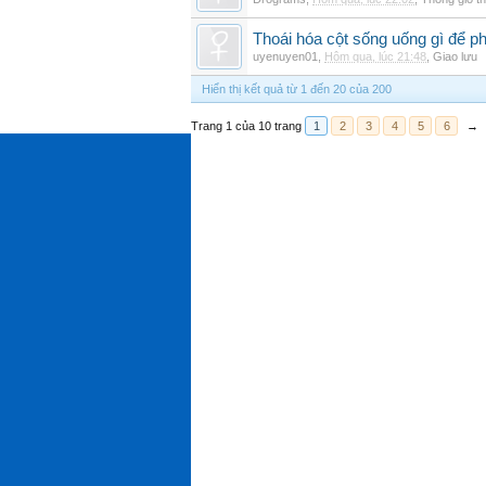
Thoái hóa cột sống uống gì để p
uyenuyen01
,
Hôm qua, lúc 21:48
,
Giao lưu
Hiển thị kết quả từ 1 đến 20 của 200
Trang 1 của 10 trang
1
2
3
4
5
6
→