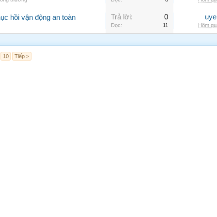
Trả lời:
0
uye
hục hồi vận động an toàn
Đọc:
11
Hôm qua
10
Tiếp >