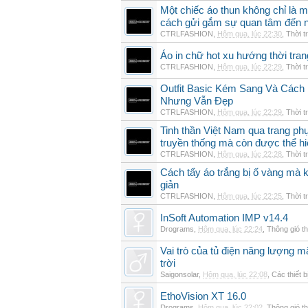
Một chiếc áo thun không chỉ là m
cách gửi gắm sự quan tâm đến 
CTRLFASHION
,
Hôm qua, lúc 22:30
,
Thời t
Áo in chữ hot xu hướng thời tra
CTRLFASHION
,
Hôm qua, lúc 22:29
,
Thời t
Outfit Basic Kém Sang Và Các
Nhưng Vẫn Đẹp
CTRLFASHION
,
Hôm qua, lúc 22:29
,
Thời t
Tinh thần Việt Nam qua trang p
truyền thống mà còn được thể h
CTRLFASHION
,
Hôm qua, lúc 22:28
,
Thời t
Cách tẩy áo trắng bị ố vàng mà 
giản
CTRLFASHION
,
Hôm qua, lúc 22:25
,
Thời t
InSoft Automation IMP v14.4
Drograms
,
Hôm qua, lúc 22:24
,
Thông gió t
Vai trò của tủ điện năng lượng mặ
trời
Saigonsolar
,
Hôm qua, lúc 22:08
,
Các thiết b
EthoVision XT 16.0
Drograms
,
Hôm qua, lúc 22:02
,
Thông gió t