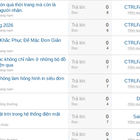
ón quà thời trang mà còn là
Trả lời:
0
CTRLF
người nhận.
Đọc:
8
Hôm qua
rang nam
Trả lời:
0
CTRLF
ng 2026
rang nam
Đọc:
6
Hôm qua
h Khắc Phục Để Mặc Đơn Giản
Trả lời:
0
CTRLF
Đọc:
4
Hôm qua
rang nam
hục không chỉ nằm ở những bộ đồ
Trả lời:
0
CTRLF
iện qua
Đọc:
7
Hôm qua
rang nam
không làm hỏng hình in siêu đơn
Trả lời:
0
CTRLF
Đọc:
7
Hôm qua
rang nam
Trả lời:
0
D
hông thường
Đọc:
4
Hôm qua
t trời trong hệ thống điện mặt
Trả lời:
0
Sai
Đọc:
7
Hôm qua
ị khác
Trả lời:
0
D
hông thường
Đọc:
8
Hôm qua