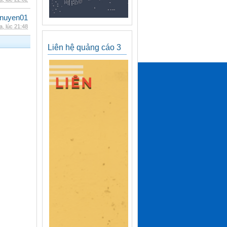
nuyen01
, lúc 21:48
Liên hệ quảng cáo 3