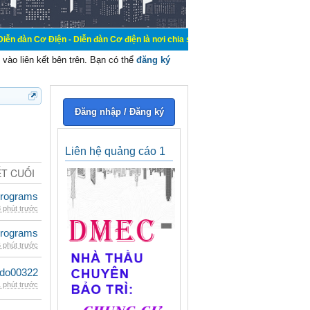
n - Diễn đàn Cơ điện là nơi chia sẽ kiến thức kinh nghiệm trong lãnh vực cơ đi
vào liên kết bên trên. Bạn có thể
đăng ký
Đăng nhập / Đăng ký
Liên hệ quảng cáo 1
ẾT CUỐI
rograms
 phút trước
rograms
 phút trước
ldo00322
 phút trước