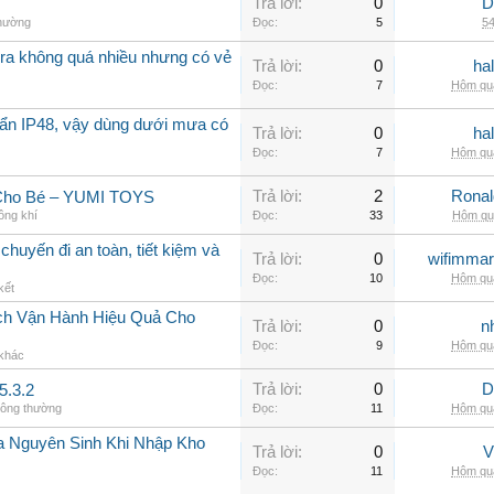
Trả lời:
0
D
thường
Đọc:
5
54
a không quá nhiều nhưng có vẻ
Trả lời:
0
ha
Đọc:
7
Hôm qua
ẩn IP48, vậy dùng dưới mưa có
Trả lời:
0
ha
Đọc:
7
Hôm qua
Trả lời:
2
Rona
 Cho Bé – YUMI TOYS
ông khí
Đọc:
33
Hôm qua
chuyến đi an toàn, tiết kiệm và
Trả lời:
0
wifimmar
Đọc:
10
Hôm qua
kết
ch Vận Hành Hiệu Quả Cho
Trả lời:
0
n
Đọc:
9
Hôm qua
 khác
Trả lời:
0
D
5.3.2
hông thường
Đọc:
11
Hôm qua
a Nguyên Sinh Khi Nhập Kho
Trả lời:
0
V
Đọc:
11
Hôm qua