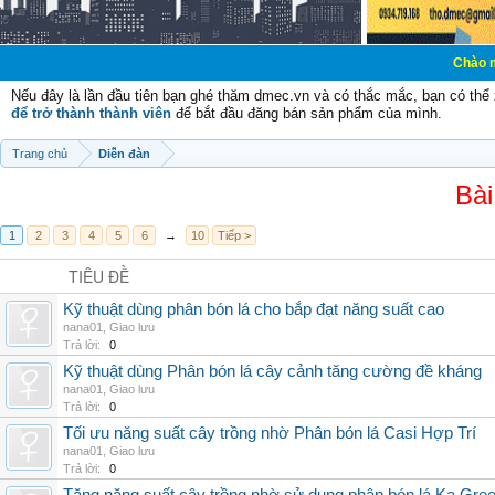
Chào mừng các bạn 
Nếu đây là lần đầu tiên bạn ghé thăm dmec.vn và có thắc mắc, bạn có th
để trở thành thành viên
để bắt đầu đăng bán sản phẩm của mình.
Trang chủ
Diễn đàn
Bài
1
2
3
4
5
6
→
10
Tiếp >
TIÊU ĐỀ
Kỹ thuật dùng phân bón lá cho bắp đạt năng suất cao
nana01
,
Giao lưu
Trả lời:
0
Kỹ thuật dùng Phân bón lá cây cảnh tăng cường đề kháng
nana01
,
Giao lưu
Trả lời:
0
Tối ưu năng suất cây trồng nhờ Phân bón lá Casi Hợp Trí
nana01
,
Giao lưu
Trả lời:
0