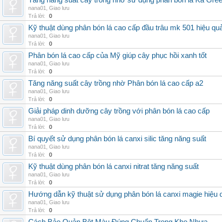
Tăng năng suất cây trồng nhờ sử dụng phân bón lá Ka Gre
nana01
,
Giao lưu
Trả lời:
0
Kỹ thuật dùng phân bón lá cao cấp đầu trâu mk 501 hiệu qu
nana01
,
Giao lưu
Trả lời:
0
Phân bón lá cao cấp của Mỹ giúp cây phục hồi xanh tốt
nana01
,
Giao lưu
Trả lời:
0
Tăng năng suất cây trồng nhờ Phân bón lá cao cấp a2
nana01
,
Giao lưu
Trả lời:
0
Giải pháp dinh dưỡng cây trồng với phân bón lá cao cấp
nana01
,
Giao lưu
Trả lời:
0
Bí quyết sử dụng phân bón lá canxi silic tăng năng suất
nana01
,
Giao lưu
Trả lời:
0
Kỹ thuật dùng phân bón lá canxi nitrat tăng năng suất
nana01
,
Giao lưu
Trả lời:
0
Hướng dẫn kỹ thuật sử dụng phân bón lá canxi magie hiệu 
nana01
,
Giao lưu
Trả lời:
0