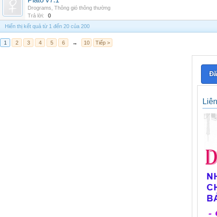
Plato v7.1
Drograms
,
Thông gió thông thường
Trả lời:
0
Hiển thị kết quả từ 1 đến 20 của 200
1
2
3
4
5
6
→
10
Tiếp >
Đă
Liê