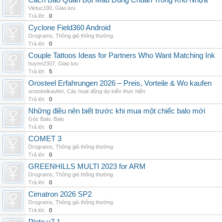
Cách Bảo Quản Bột Màu Đúng Chuẩn Trong Kho Nhựa
Vietuc190
,
Giao lưu
Trả lời:
0
Cyclone Field360 Android
Drograms
,
Thông gió thông thường
Trả lời:
0
Couple Tattoos Ideas for Partners Who Want Matching Ink
huyen2307
,
Giao lưu
Trả lời:
5
Orosteel Erfahrungen 2026 – Preis, Vorteile & Wo kaufen
orosteelkaufen
,
Các hoạt động dự kiến thực hiện
Trả lời:
0
Những điều nên biết trước khi mua một chiếc balo mới
Góc Balo
,
Balo
Trả lời:
0
COMET 3
Drograms
,
Thông gió thông thường
Trả lời:
0
GREENHILLS MULTI 2023 for ARM
Drograms
,
Thông gió thông thường
Trả lời:
0
Cimatron 2026 SP2
Drograms
,
Thông gió thông thường
Trả lời:
0