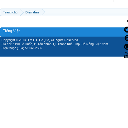
Trang chủ
Diễn đàn
Tiếng Việt
Copyright © 2013 D.M.E.C Co.,Ltd, All Rights Reserved.
Địa chỉ: K190 Lê Duẩn, P. Tân chính, Q. Thanh Khê, Thp. Đà Nẵng, Việt Nam.
Điện thoại: (+84) 5113752506