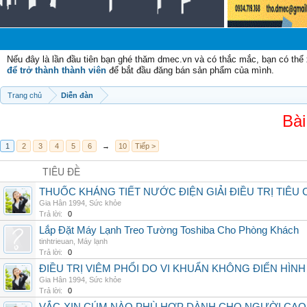
Nếu đây là lần đầu tiên bạn ghé thăm dmec.vn và có thắc mắc, bạn có th
để trở thành thành viên
để bắt đầu đăng bán sản phẩm của mình.
Trang chủ
Diễn đàn
Bài
1
2
3
4
5
6
→
10
Tiếp >
TIÊU ĐỀ
THUỐC KHÁNG TIẾT NƯỚC ĐIỆN GIẢI ĐIỀU TRỊ TIÊU
Gia Hân 1994
,
Sức khỏe
Trả lời:
0
Lắp Đặt Máy Lạnh Treo Tường Toshiba Cho Phòng Khách
tinhtrieuan
,
Máy lạnh
Trả lời:
0
ĐIỀU TRỊ VIÊM PHỔI DO VI KHUẨN KHÔNG ĐIỂN HÌ
Gia Hân 1994
,
Sức khỏe
Trả lời:
0