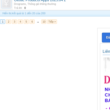
Geotic Products Apps 2025.04 2
Drograms
,
Thông gió thông thường
Trả lời:
0
Hiển thị kết quả từ 1 đến 20 của 200
1
2
3
4
5
6
→
10
Tiếp >
Đă
Liê