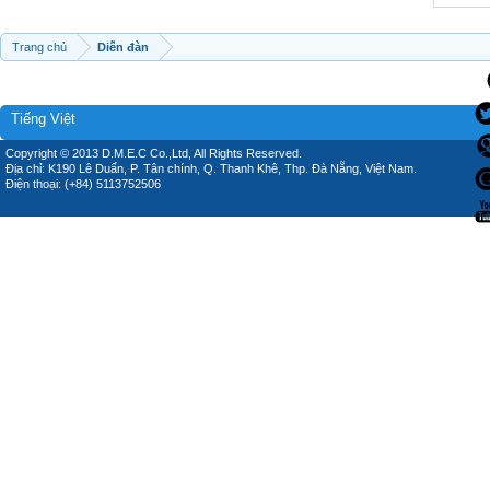
Trang chủ
Diễn đàn
Tiếng Việt
Copyright © 2013 D.M.E.C Co.,Ltd, All Rights Reserved.
Địa chỉ: K190 Lê Duẩn, P. Tân chính, Q. Thanh Khê, Thp. Đà Nẵng, Việt Nam.
Điện thoại: (+84) 5113752506