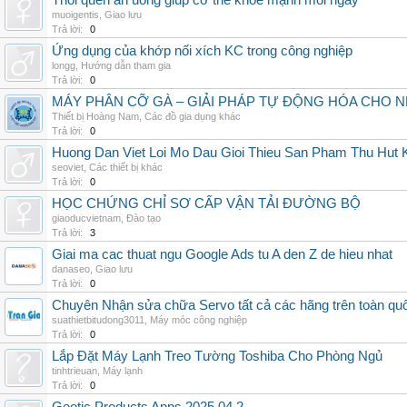
Thói quen ăn uống giúp cơ thể khỏe mạnh mỗi ngày
muoigentis
,
Giao lưu
Trả lời:
0
Ứng dụng của khớp nối xích KC trong công nghiệp
longg
,
Hướng dẫn tham gia
Trả lời:
0
MÁY PHÂN CỠ GÀ – GIẢI PHÁP TỰ ĐỘNG HÓA CHO N
Thiết bị Hoàng Nam
,
Các đồ gia dụng khác
Trả lời:
0
Huong Dan Viet Loi Mo Dau Gioi Thieu San Pham Thu Hut
seoviet
,
Các thiết bị khác
Trả lời:
0
HỌC CHỨNG CHỈ SƠ CẤP VẬN TẢI ĐƯỜNG BỘ
giaoducvietnam
,
Đào tạo
Trả lời:
3
Giai ma cac thuat ngu Google Ads tu A den Z de hieu nhat
danaseo
,
Giao lưu
Trả lời:
0
Chuyên Nhận sửa chữa Servo tất cả các hãng trên toàn quốc,
suathietbitudong3011
,
Máy móc công nghiệp
Trả lời:
0
Lắp Đặt Máy Lạnh Treo Tường Toshiba Cho Phòng Ngủ
tinhtrieuan
,
Máy lạnh
Trả lời:
0