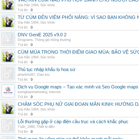
VẮC-XIN CÚM NÀO PHÙ HỢP DÀNH CHO NGƯỜI CAO
Gia Hân 1994
,
Sức khỏe
Trả lời:
0
TỪ CÚM ĐẾN VIÊM PHỔI NẶNG: VÌ SAO BẠN KHÔNG
Gia Hân 1994
,
Sức khỏe
Trả lời:
0
DNV GeniE 2025 v9.0 2
Drograms
,
Thông gió thông thường
Trả lời:
0
CÚM MÙA TRONG THỜI ĐIỂM GIAO MÙA: BẢO VỆ S
Gia Hân 1994
,
Sức khỏe
Trả lời:
0
Thủ tục nhập khẩu lọ hoa sứ
phankhoi97
,
Giao lưu
Trả lời:
0
Dịch vụ Google maps – Tạo xác minh và Seo Google maps
tuongloanmarketing
,
Internet
Trả lời:
0
CHĂM SÓC PHỤ NỮ GIAI ĐOẠN MÃN KINH: HƯỚNG 
Gia Hân 1994
,
Sức khỏe
Trả lời:
0
Lỗi thường gặp ở cáp điện cầu trục và cách khắc phục
Tuấn_1980
,
Thiết bị điện
Trả lời:
0