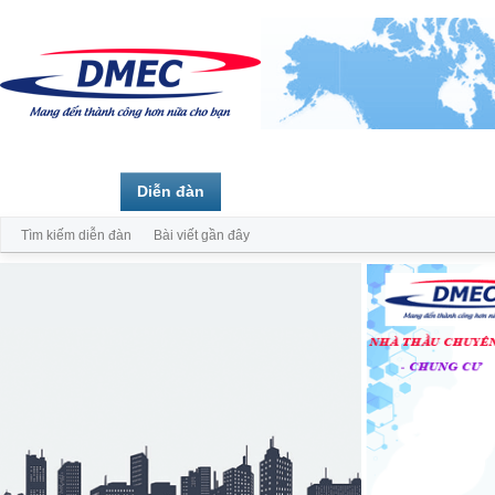
Trang chủ
Diễn đàn
Thành viên
Tìm kiếm diễn đàn
Bài viết gần đây