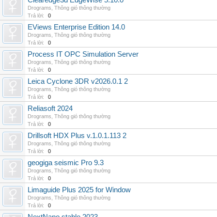
Clearedge3d EdgeWise 5.10.0
Drograms
,
Thông gió thông thường
Trả lời:
0
EViews Enterprise Edition 14.0
Drograms
,
Thông gió thông thường
Trả lời:
0
Process IT OPC Simulation Server
Drograms
,
Thông gió thông thường
Trả lời:
0
Leica Cyclone 3DR v2026.0.1 2
Drograms
,
Thông gió thông thường
Trả lời:
0
Reliasoft 2024
Drograms
,
Thông gió thông thường
Trả lời:
0
Drillsoft HDX Plus v.1.0.1.113 2
Drograms
,
Thông gió thông thường
Trả lời:
0
geogiga seismic Pro 9.3
Drograms
,
Thông gió thông thường
Trả lời:
0
Limaguide Plus 2025 for Window
Drograms
,
Thông gió thông thường
Trả lời:
0