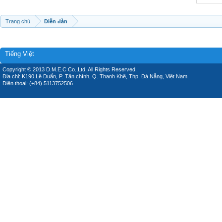
Trang chủ
Diễn đàn
Tiếng Việt
Copyright © 2013 D.M.E.C Co.,Ltd, All Rights Reserved.
Địa chỉ: K190 Lê Duẩn, P. Tân chính, Q. Thanh Khê, Thp. Đà Nẵng, Việt Nam.
Điện thoại: (+84) 5113752506