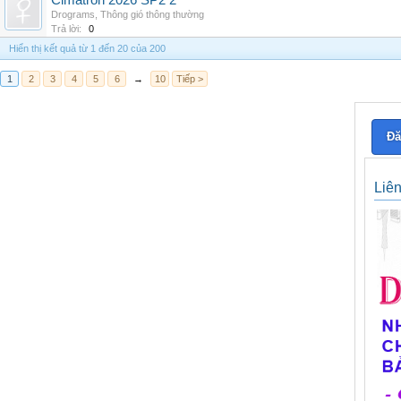
Cimatron 2026 SP2 2
Drograms
,
Thông gió thông thường
Trả lời:
0
Hiển thị kết quả từ 1 đến 20 của 200
1
2
3
4
5
6
→
10
Tiếp >
Đă
Liê