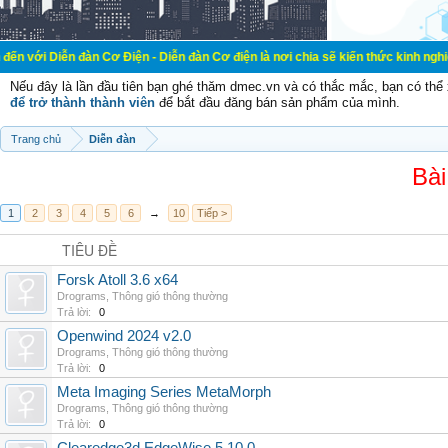
đàn Cơ Điện - Diễn đàn Cơ điện là nơi chia sẽ kiến thức kinh nghiệm trong lãnh
Nếu đây là lần đầu tiên bạn ghé thăm dmec.vn và có thắc mắc, bạn có th
để trở thành thành viên
để bắt đầu đăng bán sản phẩm của mình.
Trang chủ
Diễn đàn
Bài
1
2
3
4
5
6
→
10
Tiếp >
TIÊU ĐỀ
Forsk Atoll 3.6 x64
Drograms
,
Thông gió thông thường
Trả lời:
0
Openwind 2024 v2.0
Drograms
,
Thông gió thông thường
Trả lời:
0
Meta Imaging Series MetaMorph
Drograms
,
Thông gió thông thường
Trả lời:
0