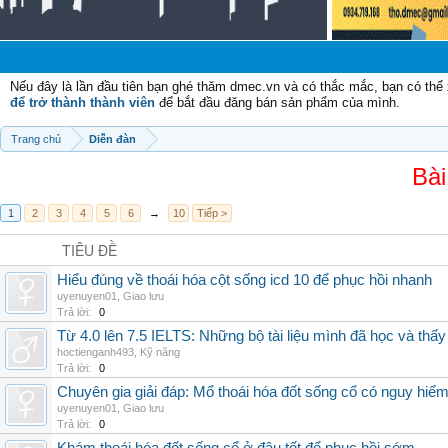
Nếu đây là lần đầu tiên bạn ghé thăm dmec.vn và có thắc mắc, bạn có th
để trở thành thành viên
để bắt đầu đăng bán sản phẩm của mình.
Trang chủ
Diễn đàn
Bài
1
2
3
4
5
6
→
10
Tiếp >
TIÊU ĐỀ
Hiểu đúng về thoái hóa cột sống icd 10 để phục hồi nhanh
uyenuyen01
,
Giao lưu
Trả lời:
0
Từ 4.0 lên 7.5 IELTS: Những bộ tài liệu mình đã học và thấy
hoctienganh493
,
Kỹ năng
Trả lời:
0
Chuyên gia giải đáp: Mổ thoái hóa đốt sống cổ có nguy hiể
uyenuyen01
,
Giao lưu
Trả lời:
0