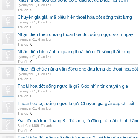
Khám thoái hóa đốt sống cổ ở đâu tốt để phục hồi sớm
uyenuyen01
,
Giao lưu
Trả lời:
0
Chuyên gia giải mã biểu hiện thoái hóa cột sống thắt lưng
uyenuyen01
,
Giao lưu
Trả lời:
0
Nhận diện triệu chứng thoái hóa đốt sống ngực sớm ngay
uyenuyen01
,
Giao lưu
Trả lời:
0
Nhận diện hình ảnh x quang thoái hóa cột sống thắt lưng
uyenuyen01
,
Giao lưu
Trả lời:
0
Phục hồi chức năng vận động cho đau lưng do thoái hóa cộ
uyenuyen01
,
Giao lưu
Trả lời:
0
Thoái hóa đốt sống ngực là gì? Góc nhìn từ chuyên gia
uyenuyen01
,
Giao lưu
Trả lời:
0
Thoái hóa cột sống ngực là gì? Chuyên gia giải đáp chi tiết
uyenuyen01
,
Giao lưu
Trả lời:
0
Đại tiệc xả kho Tháng 8 - Tủ lạnh, tủ đông, tủ mát chính hã
BachCuc1309
,
Tủ lạnh
Trả lời:
0