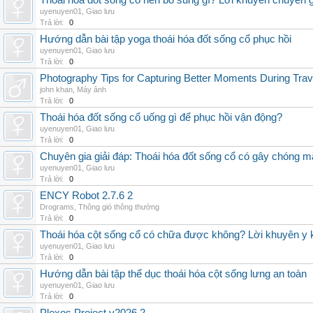
Thoái hóa đốt sống cổ nên bổ sung gì? Lời khuyên chuyên g
uyenuyen01
,
Giao lưu
Trả lời:
0
Hướng dẫn bài tập yoga thoái hóa đốt sống cổ phục hồi
uyenuyen01
,
Giao lưu
Trả lời:
0
Photography Tips for Capturing Better Moments During Trav
john khan
,
Máy ảnh
Trả lời:
0
Thoái hóa đốt sống cổ uống gì để phục hồi vận động?
uyenuyen01
,
Giao lưu
Trả lời:
0
Chuyên gia giải đáp: Thoái hóa đốt sống cổ có gây chóng m
uyenuyen01
,
Giao lưu
Trả lời:
0
ENCY Robot 2.7.6 2
Drograms
,
Thông gió thông thường
Trả lời:
0
Thoái hóa cột sống cổ có chữa được không? Lời khuyên y 
uyenuyen01
,
Giao lưu
Trả lời:
0
Hướng dẫn bài tập thể dục thoái hóa cột sống lưng an toàn
uyenuyen01
,
Giao lưu
Trả lời:
0