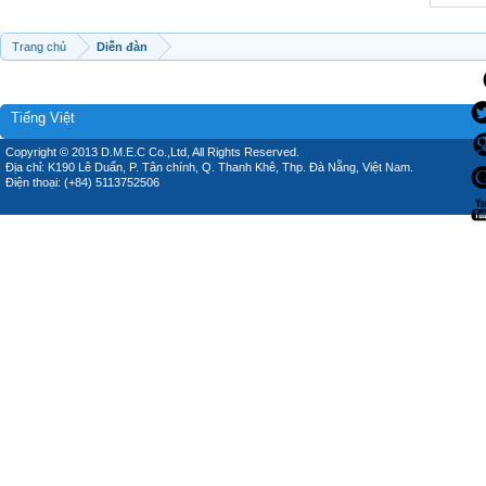
Trang chủ
Diễn đàn
Tiếng Việt
Copyright © 2013 D.M.E.C Co.,Ltd, All Rights Reserved.
Địa chỉ: K190 Lê Duẩn, P. Tân chính, Q. Thanh Khê, Thp. Đà Nẵng, Việt Nam.
Điện thoại: (+84) 5113752506