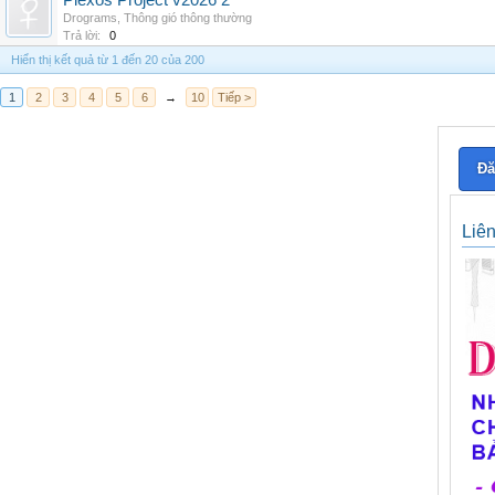
Plexos Project v2026 2
Drograms
,
Thông gió thông thường
Trả lời:
0
Hiển thị kết quả từ 1 đến 20 của 200
1
2
3
4
5
6
→
10
Tiếp >
Đă
Liê