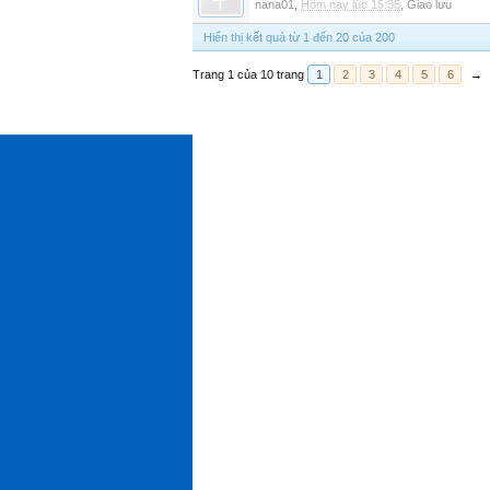
nana01
,
Hôm nay lúc 15:35
,
Giao lưu
Hiển thị kết quả từ 1 đến 20 của 200
Trang 1 của 10 trang
1
2
3
4
5
6
→