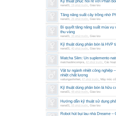
Kỹ thuật phục hồi rễ với Phân bó
nana01
,
19 phút trước
,
Giao lưu
Tăng năng suất cây trồng nhờ Ph
nana01
,
26 phút trước
,
Giao lưu
Bí quyết tăng năng suất mùa vụ 
thu vàng
nana01
,
33 phút trước
,
Giao lưu
Kỹ thuật dùng phân bón lá HVP t
nana01
,
40 phút trước
,
Giao lưu
Matcha Slim: Un suplemento natur
matchaslimcompra
,
42 phút trước
,
Các hoạt
Vật tư ngành nhiệt công nghiệp – 
nhiệt chất lượng
vattunganhnhiet
,
47 phút trước
,
Máy móc cô
Kỹ thuật dùng phân bón lá hữu c
nana01
,
48 phút trước
,
Giao lưu
Hướng dẫn kỹ thuật sử dụng phâ
nana01
,
55 phút trước
,
Giao lưu
Robot hút bụi lau nhà Dreame – G