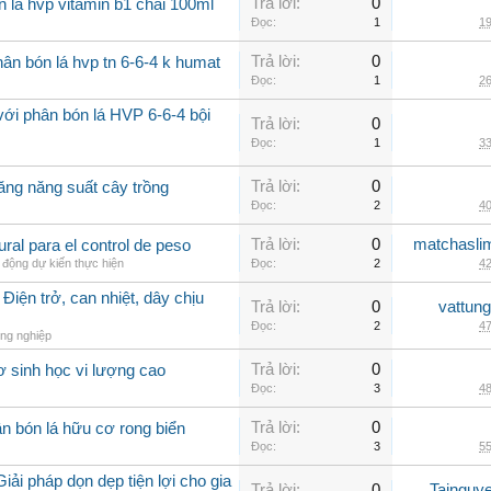
Trả lời:
0
n lá hvp vitamin b1 chai 100ml
Đọc:
1
19
Trả lời:
0
ân bón lá hvp tn 6-6-4 k humat
Đọc:
1
26
với phân bón lá HVP 6-6-4 bội
Trả lời:
0
Đọc:
1
33
Trả lời:
0
ăng năng suất cây trồng
Đọc:
2
40
Trả lời:
0
matchasli
al para el control de peso
 động dự kiến thực hiện
Đọc:
2
42
Điện trở, can nhiệt, dây chịu
Trả lời:
0
vattun
Đọc:
2
47
ng nghiệp
Trả lời:
0
ơ sinh học vi lượng cao
Đọc:
3
48
Trả lời:
0
n bón lá hữu cơ rong biển
Đọc:
3
55
iải pháp dọn dẹp tiện lợi cho gia
Trả lời:
0
Tainguy