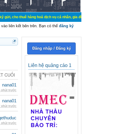
uê hàng hoá dịch vụ cá nhân, gia đình. Mua bán, ký gửi, cho thuê thiết bị hệ 
vào liên kết bên trên. Bạn có thể
đăng ký
Đăng nhập / Đăng ký
Liên hệ quảng cáo 1
ẾT CUỐI
nana01
 phút trước
nana01
 phút trước
gethuduc
 phút trước