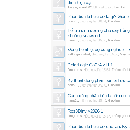
đình hiện đại
Tainguyenmxh02
,
56 phút trước
,
Liên kết
Phân bón lá hữu cơ là gì? Giải 
nana01
,
Hôm nay lúc 16:04
,
Giao lưu
Tối ưu dinh dưỡng cho cây trồng
khoáng seaweed
nana01
,
Hôm nay lúc 15:56
,
Giao lưu
Đồng hồ nhiệt độ công nghiệp – Bộ
vattunganhnhiet
,
Hôm nay lúc 15:56
,
Máy mó
ColorLogic CoPrA v11.1
Drograms
,
Hôm nay lúc 15:53
,
Thông gió t
Kỹ thuật dùng phân bón lá hữu c
nana01
,
Hôm nay lúc 15:50
,
Giao lưu
Cách dùng phân bón lá hữu cơ h
nana01
,
Hôm nay lúc 15:43
,
Giao lưu
Res3DInv v2026.1
Drograms
,
Hôm nay lúc 15:42
,
Thông gió t
Phân bón lá hữu cơ cho lan: Kỹ t