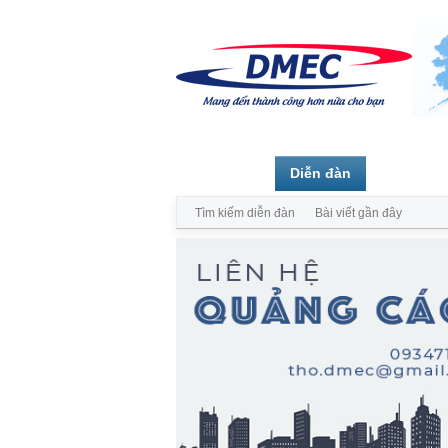
Trang chủ
Diễn đàn
Thành vi
Tìm kiếm diễn đàn
Bài viết gần đây