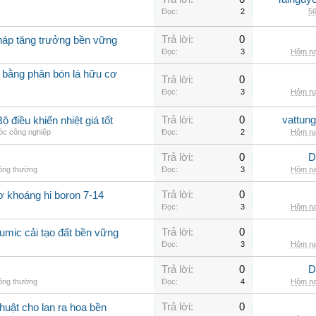
Đọc:
2
56
Trả lời:
0
pháp tăng trưởng bền vững
Đọc:
3
Hôm na
 bằng phân bón lá hữu cơ
Trả lời:
0
Đọc:
3
Hôm na
Trả lời:
0
vattun
 điều khiển nhiệt giá tốt
c công nghiệp
Đọc:
2
Hôm na
Trả lời:
0
D
hông thường
Đọc:
3
Hôm na
Trả lời:
0
ơ khoáng hi boron 7-14
Đọc:
3
Hôm na
Trả lời:
0
umic cải tạo đất bền vững
Đọc:
3
Hôm na
Trả lời:
0
D
hông thường
Đọc:
4
Hôm na
Trả lời:
0
huật cho lan ra hoa bền