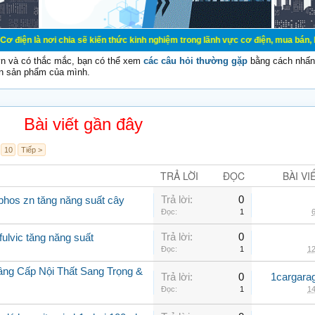
 chia sẽ kiến thức kinh nghiệm trong lãnh vực cơ điện, mua bán, ký gửi, cho th
vn và có thắc mắc, bạn có thể xem
các câu hỏi thường gặp
bằng cách nhấn 
n sản phẩm của mình.
Bài viết gần đây
10
Tiếp >
TRẢ LỜI
ĐỌC
BÀI VI
Trả lời:
0
phos zn tăng năng suất cây
Đọc:
1
6
Trả lời:
0
fulvic tăng năng suất
Đọc:
1
12
âng Cấp Nội Thất Sang Trọng &
Trả lời:
0
1cargara
Đọc:
1
14