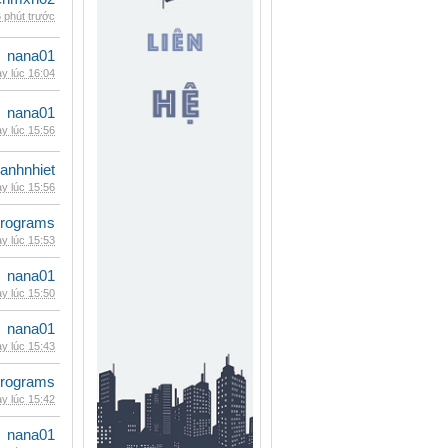
 phút trước
nana01
y lúc 16:04
nana01
y lúc 15:56
ganhnhiet
y lúc 15:56
rograms
y lúc 15:53
nana01
y lúc 15:50
nana01
y lúc 15:43
rograms
y lúc 15:42
nana01