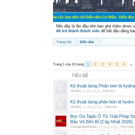
Chào mừng các bạn đến với Diễn đàn Cơ Điện - Diễn đàn Cơ điện là nơi
Nếu đây là lần đầu tiên bạn ghé thăm dmec.
để trở thành thành viên
để bắt đầu đăng bá
Trang chủ
Diễn đàn
Trang 1 của 10 trang
1
2
3
4
5
6
→
TIÊU ĐỀ
Kỹ thuật dùng Phân bón lá hydro
nana01
,
6 phút trước
,
Giao lưu
Kỹ thuật dùng phân bón lá hydro 
nana01
,
12 phút trước
,
Giao lưu
Bọc Da Taplo Ô Tô: Giải Pháp N
Bảo Vệ Bền Bỉ (Cập Nhật 2026)
1cargaragethuduc
,
14 phút trước
,
Phụ tùng