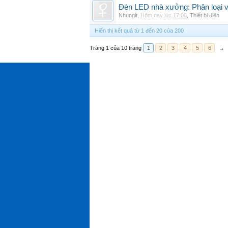
Đèn LED nhà xưởng: Phân loại và
Nhunglt
,
Hôm nay lúc 17:06
,
Thiết bị điện
Hiển thị kết quả từ 1 đến 20 của 200
Trang 1 của 10 trang
1
2
3
4
5
6
→