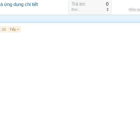
Trả lời:
0
 ứng dụng chi tiết
Đọc:
2
Hôm na
10
Tiếp >