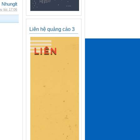
Nhunglt
y lúc 17:06
Liên hệ quảng cáo 3