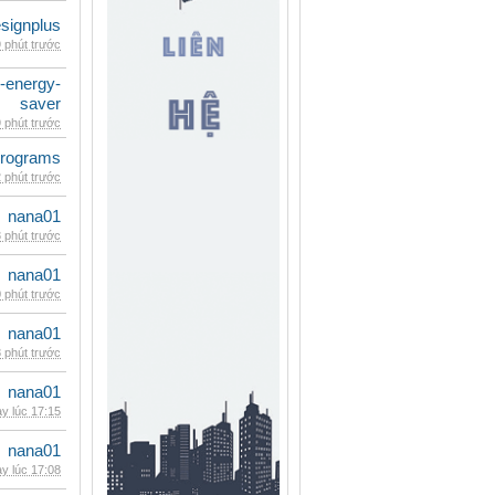
signplus
 phút trước
e-energy-
saver
 phút trước
rograms
 phút trước
nana01
 phút trước
nana01
 phút trước
nana01
 phút trước
nana01
y lúc 17:15
nana01
y lúc 17:08