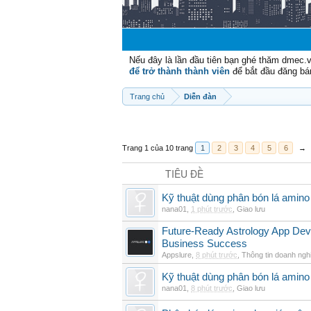
Nếu đây là lần đầu tiên bạn ghé thăm dmec.
để trở thành thành viên
để bắt đầu đăng bá
Trang chủ
Diễn đàn
Trang 1 của 10 trang
1
2
3
4
5
6
→
TIÊU ĐỀ
Kỹ thuật dùng phân bón lá amino
nana01
,
1 phút trước
,
Giao lưu
Future-Ready Astrology App De
Business Success
Appslure
,
8 phút trước
,
Thông tin doanh ngh
Kỹ thuật dùng phân bón lá amino 
nana01
,
8 phút trước
,
Giao lưu