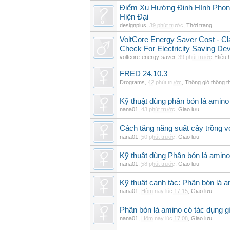
Điểm Xu Hướng Định Hình Phong
Hiện Đại
designplus
,
39 phút trước
,
Thời trang
VoltCore Energy Saver Cost - Cl
Check For Electricity Saving De
voltcore-energy-saver
,
39 phút trước
,
Điều 
FRED 24.10.3
Drograms
,
42 phút trước
,
Thông gió thông 
Kỹ thuật dùng phân bón lá amino 
nana01
,
43 phút trước
,
Giao lưu
Cách tăng năng suất cây trồng vớ
nana01
,
50 phút trước
,
Giao lưu
Kỹ thuật dùng Phân bón lá amino
nana01
,
58 phút trước
,
Giao lưu
Kỹ thuật canh tác: Phân bón lá 
nana01
,
Hôm nay lúc 17:15
,
Giao lưu
Phân bón lá amino có tác dụng gì
nana01
,
Hôm nay lúc 17:08
,
Giao lưu