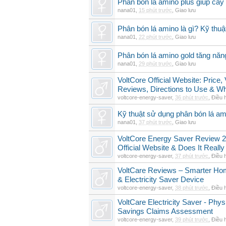
Phân bón lá amino plus giúp cây
nana01
,
15 phút trước
,
Giao lưu
Phân bón lá amino là gì? Kỹ thuậ
nana01
,
22 phút trước
,
Giao lưu
Phân bón lá amino gold tăng năn
nana01
,
29 phút trước
,
Giao lưu
VoltCore Official Website: Price
Reviews, Directions to Use & Wh
voltcore-energy-saver
,
36 phút trước
,
Điều 
Kỹ thuật sử dụng phân bón lá am
nana01
,
37 phút trước
,
Giao lưu
VoltCore Energy Saver Review 2
Official Website & Does It Reall
voltcore-energy-saver
,
37 phút trước
,
Điều 
VoltCare Reviews – Smarter Ho
& Electricity Saver Device
voltcore-energy-saver
,
38 phút trước
,
Điều 
VoltCare Electricity Saver - Physi
Savings Claims Assessment
voltcore-energy-saver
,
39 phút trước
,
Điều 