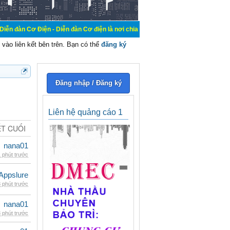
n - Diễn đàn Cơ điện là nơi chia sẽ kiến thức kinh nghiệm trong lãnh vực cơ đ
vào liên kết bên trên. Bạn có thể
đăng ký
Đăng nhập / Đăng ký
Liên hệ quảng cáo 1
ẾT CUỐI
nana01
 phút trước
Appslure
 phút trước
nana01
 phút trước