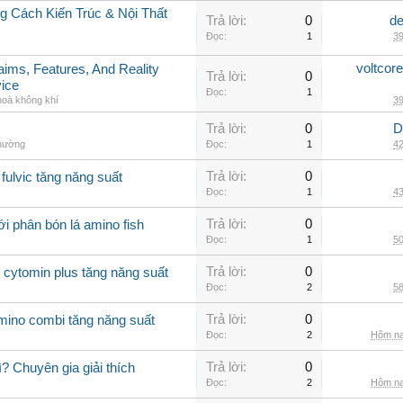
 Cách Kiến Trúc & Nội Thất
Trả lời:
0
de
Đọc:
1
39
voltcor
aims, Features, And Reality
Trả lời:
0
vice
Đọc:
1
hoà không khí
39
Trả lời:
0
D
thường
Đọc:
1
42
Trả lời:
0
fulvic tăng năng suất
Đọc:
1
43
Trả lời:
0
i phân bón lá amino fish
Đọc:
1
50
Trả lời:
0
 cytomin plus tăng năng suất
Đọc:
2
58
Trả lời:
0
amino combi tăng năng suất
Đọc:
2
Hôm na
Trả lời:
0
? Chuyên gia giải thích
Đọc:
2
Hôm na