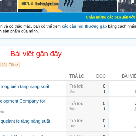
Chào mừng các bạn đến với Diễn đàn Cơ Điệ
vn và có thắc mắc, bạn có thể xem
các câu hỏi thường gặp
bằng cách nhấn 
n sản phẩm của mình.
Bài viết gần đây
10
Tiếp >
TRẢ LỜI
ĐỌC
BÀI VI
Trả lời:
0
 rong biển tăng năng suất
Đọc:
1
1
velopment Company for
Trả lời:
0
Đọc:
1
8
iệp
Trả lời:
0
quelant fe tăng năng suất
Đọc:
1
8