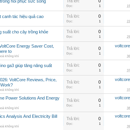
Trả lời:
0
 trồng hồi phục sức sống
Đọc:
1
15
Trả lời:
0
t canh tác hiệu quả cao
Đọc:
1
22
Trả lời:
0
g suất cho cây trồng khỏe
Đọc:
1
29
voltcor
, VoltCore Energy Saver Cost,
Trả lời:
0
ere to
Đọc:
1
hoà không khí
36
Trả lời:
0
ino ga3 giúp tăng năng suất
Đọc:
1
37
voltcor
026: VoltCore Reviews, Price,
Trả lời:
0
y Work?
Đọc:
1
hoà không khí
37
voltcor
me Power Solutions And Energy
Trả lời:
0
Đọc:
1
hoà không khí
38
voltcor
cs Analysis And Electricity Bill
Trả lời:
0
Đọc:
1
hoà không khí
39