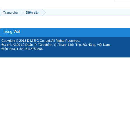
Trang chủ
Diễn đàn
Tiếng Việt
Copyright © 2013 D.M.E.C Co.,Ltd, All Rights Reserved.
Địa chỉ: K190 Lê Duẩn, P. Tân chính, Q. Thanh Khê, Thp. Đà Nẵng, Việt Nam.
Điện thoại: (+84) 5113752506