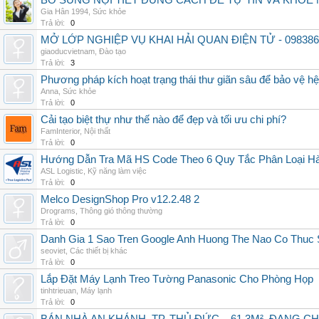
BỔ SUNG NỘI TIẾT ĐÚNG CÁCH ĐỂ TỰ TIN VÀ KHỎE 
Gia Hân 1994
,
Sức khỏe
Trả lời:
0
MỞ LỚP NGHIỆP VỤ KHAI HẢI QUAN ĐIỆN TỬ - 098386
giaoducvietnam
,
Đào tạo
Trả lời:
3
Phương pháp kích hoạt trạng thái thư giãn sâu để bảo vệ h
Anna
,
Sức khỏe
Trả lời:
0
Cải tạo biệt thự như thế nào để đẹp và tối ưu chi phí?
FamInterior
,
Nội thất
Trả lời:
0
Hướng Dẫn Tra Mã HS Code Theo 6 Quy Tắc Phân Loại H
ASL Logistic
,
Kỹ năng làm việc
Trả lời:
0
Melco DesignShop Pro v12.2.48 2
Drograms
,
Thông gió thông thường
Trả lời:
0
Danh Gia 1 Sao Tren Google Anh Huong The Nao Co Thuc
seoviet
,
Các thiết bị khác
Trả lời:
0
Lắp Đặt Máy Lạnh Treo Tường Panasonic Cho Phòng Họp
tinhtrieuan
,
Máy lạnh
Trả lời:
0