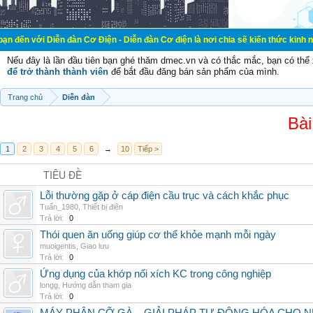
ễn đàn Cơ Điện - Diễn đàn Cơ điện là nơi chia sẽ kiến thức kinh nghiệm trong 
Nếu đây là lần đầu tiên bạn ghé thăm dmec.vn và có thắc mắc, bạn có th
để trở thành thành viên
để bắt đầu đăng bán sản phẩm của mình.
Trang chủ
Diễn đàn
Bài
1
2
3
4
5
6
→
10
Tiếp >
TIÊU ĐỀ
Lỗi thường gặp ở cáp điện cầu trục và cách khắc phục
Tuấn_1980
,
Thiết bị điện
Trả lời:
0
Thói quen ăn uống giúp cơ thể khỏe mạnh mỗi ngày
muoigentis
,
Giao lưu
Trả lời:
0
Ứng dụng của khớp nối xích KC trong công nghiệp
longg
,
Hướng dẫn tham gia
Trả lời:
0