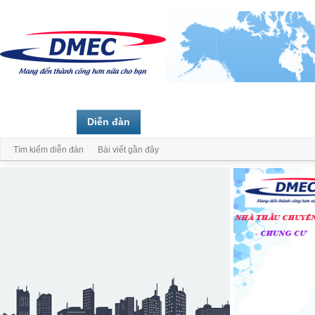
Trang chủ
Diễn đàn
Thành viên
Tìm kiếm diễn đàn
Bài viết gần đây