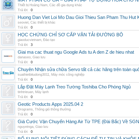
MÁY PHÂN CỠ GÀ – GIẢI PHÁP TỰ ĐỘNG HÓA CHO N
Thiết bị Hoàng Nam
,
Các đồ gia dụng khác
Trả lời:
0
Huong Dan Viet Loi Mo Dau Gioi Thieu San Pham Thu Hut
seoviet
,
Các thiết bị khác
Trả lời:
0
HỌC CHỨNG CHỈ SƠ CẤP VẬN TẢI ĐƯỜNG BỘ
giaoducvietnam
,
Đào tạo
Trả lời:
3
Giai ma cac thuat ngu Google Ads tu A den Z de hieu nhat
danaseo
,
Giao lưu
Trả lời:
0
Chuyên Nhận sửa chữa Servo tất cả các hãng trên toàn quốc,
suathietbitudong3011
,
Máy móc công nghiệp
Trả lời:
0
Lắp Đặt Máy Lạnh Treo Tường Toshiba Cho Phòng Ngủ
tinhtrieuan
,
Máy lạnh
Trả lời:
0
Geotic Products Apps 2025.04 2
Drograms
,
Thông gió thông thường
Trả lời:
0
Giá Cước Vận Chuyển Hàng Air Từ TPE (Đài Bắc) Về SG
nguyetnga
,
Giao lưu
Trả lời:
0