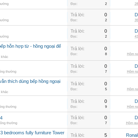
thường
Đọc:
2
28
Trả lời:
0
D
thường
Đọc:
2
35
Trả lời:
0
D
thường
Đọc:
2
43
ếp hỗn hợp từ - hồng ngoại để
Trả lời:
0
Đọc:
8
Hôm na
g khác
Trả lời:
0
D
hông thường
Đọc:
7
Hôm na
vẫn thích dùng bếp hồng ngoại
Trả lời:
0
Đọc:
5
Hôm na
g khác
Trả lời:
0
D
hông thường
Đọc:
9
Hôm na
Trả lời:
0
D
.4
hông thường
Đọc:
7
Hôm qua
3 bedrooms fully furniture Tower
Trả lời:
5
Rona