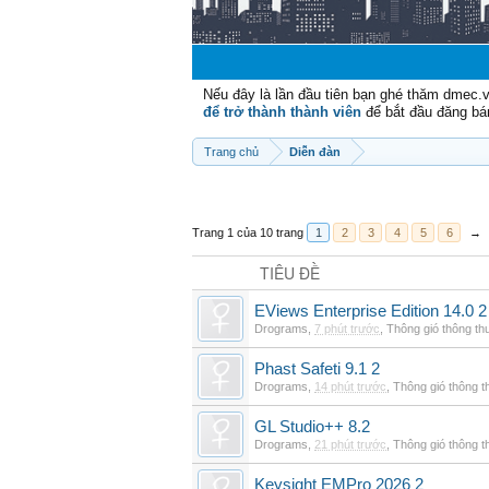
Nếu đây là lần đầu tiên bạn ghé thăm dmec.
để trở thành thành viên
để bắt đầu đăng bá
Trang chủ
Diễn đàn
Trang 1 của 10 trang
1
2
3
4
5
6
→
TIÊU ĐỀ
EViews Enterprise Edition 14.0 2
Drograms
,
7 phút trước
,
Thông gió thông t
Phast Safeti 9.1 2
Drograms
,
14 phút trước
,
Thông gió thông 
GL Studio++ 8.2
Drograms
,
21 phút trước
,
Thông gió thông 
Keysight EMPro 2026 2