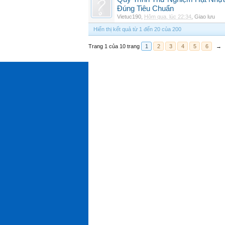
Đúng Tiêu Chuẩn
Vietuc190
,
Hôm qua, lúc 22:34
,
Giao lưu
Hiển thị kết quả từ 1 đến 20 của 200
Trang 1 của 10 trang
1
2
3
4
5
6
→