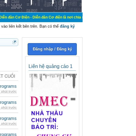
n - Diễn đàn Cơ điện là nơi chia sẽ kiến thức kinh nghiệm trong lãnh vực cơ đ
vào liên kết bên trên. Bạn có thể
đăng ký
Đăng nhập / Đăng ký
Liên hệ quảng cáo 1
ẾT CUỐI
rograms
 phút trước
rograms
 phút trước
rograms
 phút trước
rograms