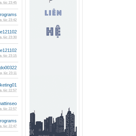
, lúc 23:45
rograms
, lúc 23:42
le121102
, lúc 23:30
le121102
, lúc 23:15
ldo00322
, lúc 23:11
keting01
, lúc 22:57
hattinseo
, lúc 22:57
rograms
, lúc 22:47