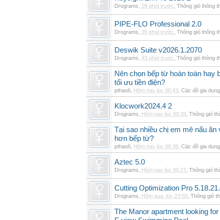
Drograms
,
28 phút trước
,
Thông gió thông 
PIPE-FLO Professional 2.0
Drograms
,
35 phút trước
,
Thông gió thông 
Deswik Suite v2026.1.2070
Drograms
,
43 phút trước
,
Thông gió thông 
Nên chọn bếp từ hoàn toàn hay b
tối ưu tiền điện?
pthao6
,
Hôm nay lúc 00:43
,
Các đồ gia dụn
Klocwork2024.4 2
Drograms
,
Hôm nay lúc 00:39
,
Thông gió t
Tại sao nhiều chị em mê nấu ăn 
hơn bếp từ?
pthao6
,
Hôm nay lúc 00:38
,
Các đồ gia dụn
Aztec 5.0
Drograms
,
Hôm nay lúc 00:27
,
Thông gió t
Cutting Optimization Pro 5.18.21
Drograms
,
Hôm qua, lúc 23:50
,
Thông gió t
The Manor apartment looking for 