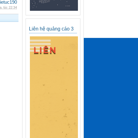
ietuc190
, lúc 22:34
Liên hệ quảng cáo 3