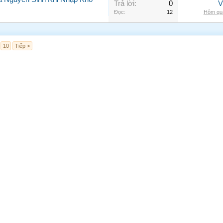
Trả lời:
0
V
Đọc:
12
Hôm qua
10
Tiếp >