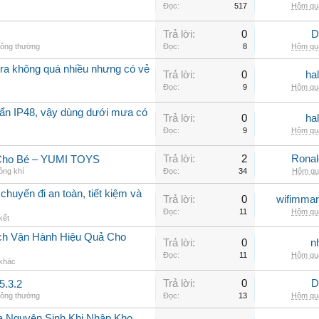
Đọc:
517
Hôm qua
Trả lời:
0
D
hông thường
Đọc:
8
Hôm qua
a không quá nhiều nhưng có vẻ
Trả lời:
0
ha
Đọc:
9
Hôm qua
ẩn IP48, vậy dùng dưới mưa có
Trả lời:
0
ha
Đọc:
9
Hôm qua
Trả lời:
2
Rona
 Cho Bé – YUMI TOYS
ông khí
Đọc:
34
Hôm qua
chuyến đi an toàn, tiết kiệm và
Trả lời:
0
wifimmar
Đọc:
11
Hôm qua
kết
ch Vận Hành Hiệu Quả Cho
Trả lời:
0
n
Đọc:
11
Hôm qua
 khác
Trả lời:
0
D
5.3.2
hông thường
Đọc:
13
Hôm qua
a Nguyên Sinh Khi Nhập Kho