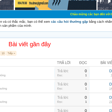
Chào mừng các bạn đến với Diễn đàn Cơ Điệ
vn và có thắc mắc, bạn có thể xem
các câu hỏi thường gặp
bằng cách nhấn 
n sản phẩm của mình.
Bài viết gần đây
10
Tiếp >
TRẢ LỜI
ĐỌC
BÀI VI
Trả lời:
0
D
hường
Đọc:
1
7
Trả lời:
0
D
thường
Đọc:
1
14
Trả lời:
0
D
thường
Đọc:
1
21
Trả lời:
0
D