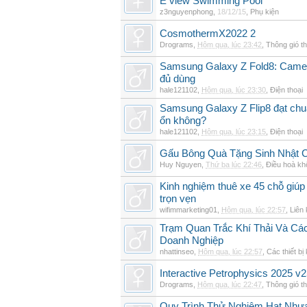
E view Swimming Pool
z3nguyenphong
,
18/12/15
,
Phụ kiện
CosmothermX2022 2
Drograms
,
Hôm qua, lúc 23:42
,
Thông gió t
Samsung Galaxy Z Fold8: Camer
đủ dùng
hale121102
,
Hôm qua, lúc 23:30
,
Điện thoại
Samsung Galaxy Z Flip8 đạt chu
ổn không?
hale121102
,
Hôm qua, lúc 23:15
,
Điện thoại
Gấu Bông Quà Tặng Sinh Nhật
Huy Nguyen
,
Thứ ba lúc 22:46
,
Điều hoà kh
Kinh nghiệm thuê xe 45 chỗ giúp 
trọn vẹn
wifimmarketing01
,
Hôm qua, lúc 22:57
,
Liên 
Trạm Quan Trắc Khí Thải Và Cá
Doanh Nghiệp
nhattinseo
,
Hôm qua, lúc 22:57
,
Các thiết bị
Interactive Petrophysics 2025 v2
Drograms
,
Hôm qua, lúc 22:47
,
Thông gió t
Quy Trình Thử Nghiệm Hạt Nhự