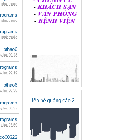
 phút trước
rograms
 phút trước
rograms
 phút trước
pthao6
y lúc 00:43
rograms
y lúc 00:39
pthao6
y lúc 00:38
Liên hệ quảng cáo 2
rograms
y lúc 00:27
rograms
, lúc 23:50
ldo00322