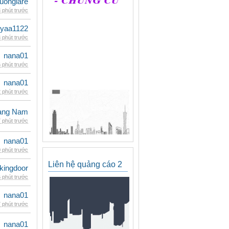
uongiare
 phút trước
iyaa1122
 phút trước
nana01
 phút trước
nana01
 phút trước
oàng Nam
 phút trước
nana01
 phút trước
Liên hệ quảng cáo 2
kingdoor
 phút trước
nana01
 phút trước
nana01