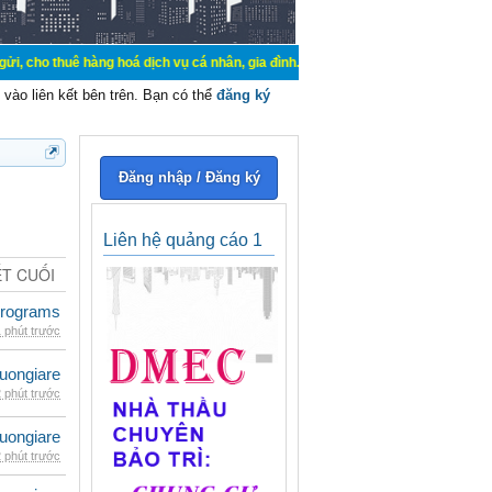
hàng hoá dịch vụ cá nhân, gia đình. Mua bán, ký gửi, cho thuê thiết bị hệ thố
vào liên kết bên trên. Bạn có thể
đăng ký
Đăng nhập / Đăng ký
Liên hệ quảng cáo 1
ẾT CUỐI
rograms
 phút trước
uongiare
 phút trước
uongiare
 phút trước