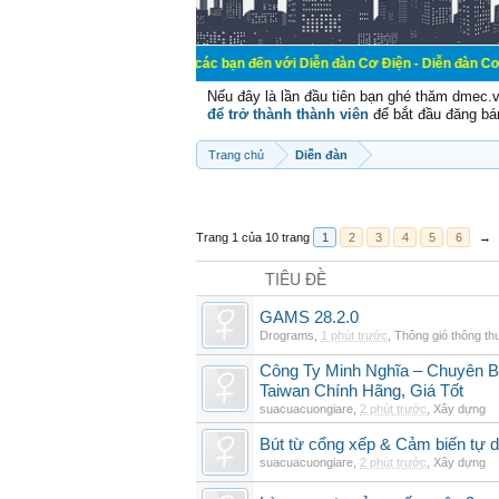
Chào mừng các bạn đến với Diễn đàn Cơ Điện - Diễn đàn Cơ điện là nơi chi
Nếu đây là lần đầu tiên bạn ghé thăm dmec.
để trở thành thành viên
để bắt đầu đăng bá
Trang chủ
Diễn đàn
Trang 1 của 10 trang
1
2
3
4
5
6
→
TIÊU ĐỀ
GAMS 28.2.0
Drograms
,
1 phút trước
,
Thông gió thông t
Công Ty Minh Nghĩa – Chuyên 
Taiwan Chính Hãng, Giá Tốt
suacuacuongiare
,
2 phút trước
,
Xây dựng
Bút từ cổng xếp & Cảm biến tự 
suacuacuongiare
,
2 phút trước
,
Xây dựng