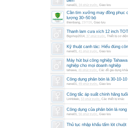
biển
nana01
,
34 phút trước
,
Giao lưu
Cần tìm xưởng may đồng phục cô
lượng 30–50 bộ
thienbang
,
23/7/26
,
Giao lưu
Thanh lam cưa xích 12 inch T
Bigshop2014
,
37 phút trước
,
Thiết bị cơ điện
Kỹ thuật canh tác: Hiểu đúng cô
nana01
,
41 phút trước
,
Giao lưu
Máy hút bụi công nghiệp Tahawa 
nghiệp cho mọi doanh nghiệp
tahawa
,
46 phút trước
,
Các đồ gia dụng khá
Công dụng phân bón lá 30-10-10 
nana01
,
49 phút trước
,
Giao lưu
Công tắc áp suất chính hãng tuổi 
Linhbilalo
,
53 phút trước
,
Các thiết bị khác
Công dụng của phân bón lá rong 
nana01
,
56 phút trước
,
Giao lưu
Thủ tục nhập khẩu tấm lót chuột