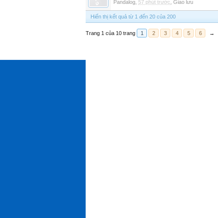
Pandalog
,
57 phút trước
,
Giao lưu
Hiển thị kết quả từ 1 đến 20 của 200
Trang 1 của 10 trang
1
2
3
4
5
6
→