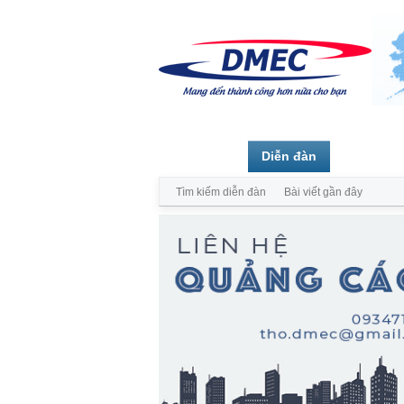
Trang chủ
Diễn đàn
Thành vi
Tìm kiếm diễn đàn
Bài viết gần đây