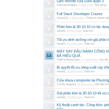
Làm remote cửa cuốn quận 3
suacuacuongiare
,
3 phút trước
,
Xây dựng
Full Stack Developer Course
riyaa1122
,
3 phút trước
,
Thông tin doanh ng
Phân bón lá 30-10-10 có tác dụng
nana01
,
6 phút trước
,
Giao lưu
Tối ưu dinh dưỡng với giá phân b
nana01
,
12 phút trước
,
Giao lưu
MÁY XAY ĐẬU NÀNH CÔNG N
BÃ HIỆU QUẢ
Thiết bị Hoàng Nam
,
17 phút trước
,
Các đồ 
Bí quyết tối ưu năng suất cây trồ
nana01
,
20 phút trước
,
Giao lưu
Cửa nhựa composite tại Phườn
Trà My kingdoor
,
26 phút trước
,
Nội thất tro
Giá phân bón lá 30-10-10 tối ưu
nana01
,
27 phút trước
,
Giao lưu
Kỹ thuật canh tác: Công thức phố