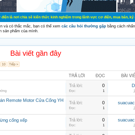
a sẽ kiến thức kinh nghiệm trong lãnh vực cơ điện, mua bán, ký gửi, cho thuê 
vn và có thắc mắc, bạn có thể xem
các câu hỏi thường gặp
bằng cách nhấn 
n sản phẩm của mình.
Bài viết gần đây
10
Tiếp >
TRẢ LỜI
ĐỌC
BÀI VI
Trả lời:
0
D
hường
Đọc:
1
1
Bán Remote Motor Cửa Cổng YH
Trả lời:
0
suacuac
Đọc:
1
2
Trả lời:
0
suacuac
dừng cổng xếp
Đọc:
1
2