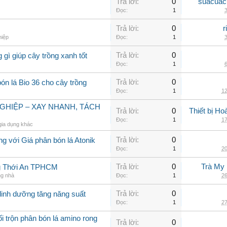
Trả lời:
0
suacuac
Đọc:
1
3
Trả lời:
0
r
hiệp
Đọc:
1
3
Trả lời:
0
 gì giúp cây trồng xanh tốt
Đọc:
1
6
Trả lời:
0
ón lá Bio 36 cho cây trồng
Đọc:
1
12
GHIỆP – XAY NHANH, TÁCH
Trả lời:
0
Thiết bị H
Đọc:
1
17
gia dụng khác
Trả lời:
0
ng với Giá phân bón lá Atonik
Đọc:
1
20
Trả lời:
0
Trà My 
g Thới An TPHCM
ng nhà
Đọc:
1
26
Trả lời:
0
 dinh dưỡng tăng năng suất
Đọc:
1
27
i trộn phân bón lá amino rong
Trả lời:
0