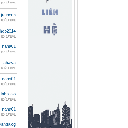
 phút trước
juunnnn
 phút trước
shop2014
 phút trước
nana01
 phút trước
tahawa
 phút trước
nana01
 phút trước
Linhbilalo
 phút trước
nana01
 phút trước
Pandalog