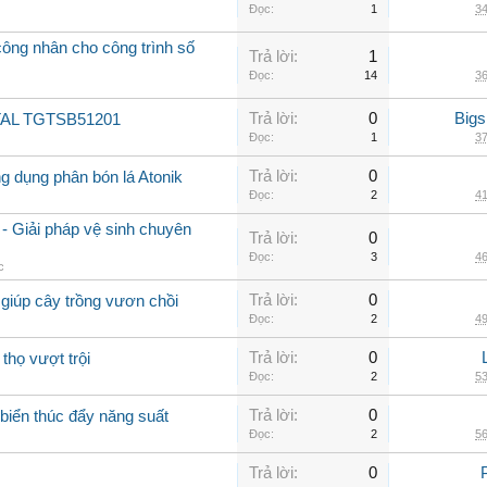
Đọc:
1
34
ng nhân cho công trình số
Trả lời:
1
Đọc:
14
36
Trả lời:
0
Big
OTAL TGTSB51201
Đọc:
1
37
Trả lời:
0
ng dụng phân bón lá Atonik
Đọc:
2
41
- Giải pháp vệ sinh chuyên
Trả lời:
0
Đọc:
3
46
c
Trả lời:
0
giúp cây trồng vươn chồi
Đọc:
2
49
Trả lời:
0
thọ vượt trội
Đọc:
2
53
Trả lời:
0
biển thúc đẩy năng suất
Đọc:
2
56
Trả lời:
0