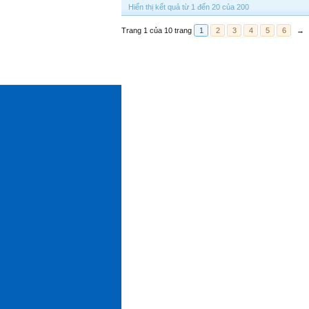
Hiển thị kết quả từ 1 đến 20 của 200
Trang 1 của 10 trang
1
2
3
4
5
6
→