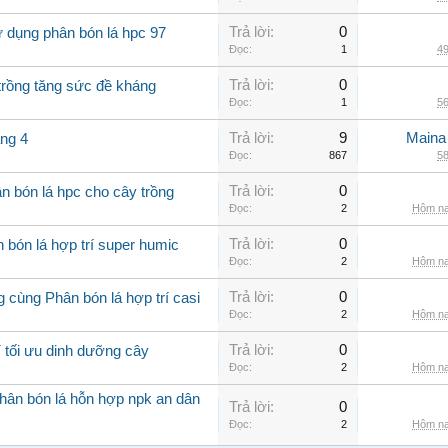
Trả lời:
0
 dụng phân bón lá hpc 97
Đọc:
1
49
Trả lời:
0
trồng tăng sức đề kháng
Đọc:
1
56
Trả lời:
9
Maina
áng 4
Đọc:
867
58
Trả lời:
0
n bón lá hpc cho cây trồng
Đọc:
2
Hôm na
Trả lời:
0
 bón lá hợp trí super humic
Đọc:
2
Hôm na
Trả lời:
0
 cùng Phân bón lá hợp trí casi
Đọc:
2
Hôm na
Trả lời:
0
í tối ưu dinh dưỡng cây
Đọc:
2
Hôm na
hân bón lá hỗn hợp npk an dân
Trả lời:
0
Đọc:
2
Hôm na