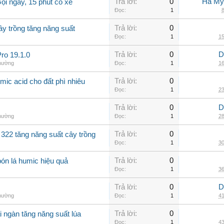
Trả lời:
0
Hà My
ọi ngay, 15 phút có xe
Đọc:
1
8
Trả lời:
0
ây trồng tăng năng suất
Đọc:
1
15
Trả lời:
0
D
ro 19.1.0
thường
Đọc:
1
16
Trả lời:
0
mic acid cho đất phì nhiêu
Đọc:
1
23
Trả lời:
0
D
thường
Đọc:
1
28
Trả lời:
0
 322 tăng năng suất cây trồng
Đọc:
1
30
Trả lời:
0
bón lá humic hiệu quả
Đọc:
1
36
Trả lời:
0
D
thường
Đọc:
1
41
Trả lời:
0
i ngàn tăng năng suất lúa
Đọc:
1
43