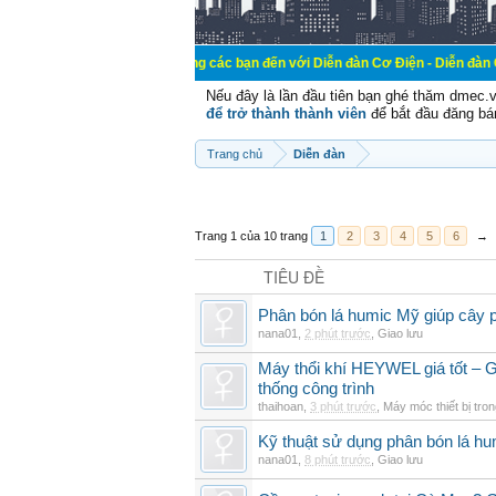
Chào mừng các bạn đến với Diễn đàn Cơ Điện - Diễn đàn Cơ điện là nơi 
Nếu đây là lần đầu tiên bạn ghé thăm dmec.
để trở thành thành viên
để bắt đầu đăng bá
Trang chủ
Diễn đàn
Trang 1 của 10 trang
1
2
3
4
5
6
→
TIÊU ĐỀ
Phân bón lá humic Mỹ giúp cây p
nana01
,
2 phút trước
,
Giao lưu
Máy thổi khí HEYWEL giá tốt – G
thống công trình
thaihoan
,
3 phút trước
,
Máy móc thiết bị tro
Kỹ thuật sử dụng phân bón lá hum
nana01
,
8 phút trước
,
Giao lưu