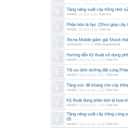
Tăng năng suất cây trồng nhờ sử
nana01
,
49 phút trước
,
Giao lưu
Phân bón lá hpc 22hxn giúp cây 
nana01
,
56 phút trước
,
Giao lưu
Tecno Mobile giảm giá Shock th
namtran08
,
31/3/18
,
Điện thoại Android
Hướng dẫn kỹ thuật sử dụng phâ
nana01
,
Hôm nay lúc 14:13
,
Giao lưu
Tối ưu dinh dưỡng đất cùng Phân
nana01
,
Hôm nay lúc 14:07
,
Giao lưu
Tăng sức đề kháng cho cây trồng
nana01
,
Hôm nay lúc 14:00
,
Giao lưu
Kỹ thuật dùng phân bón lá hợp tr
nana01
,
Hôm nay lúc 13:54
,
Giao lưu
Tăng năng suất cây trồng cùng p
05
nana01
,
Hôm nay lúc 13:46
,
Giao lưu