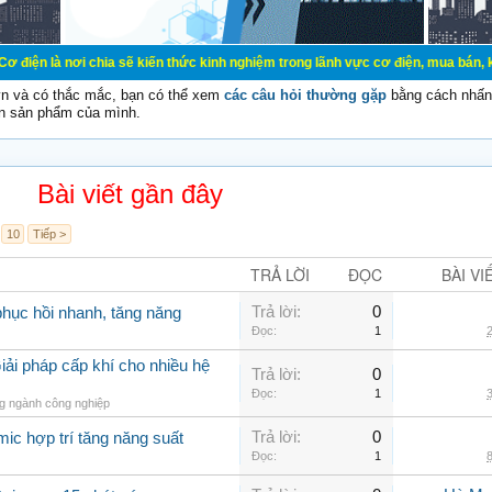
chia sẽ kiến thức kinh nghiệm trong lãnh vực cơ điện, mua bán, ký gửi, cho th
vn và có thắc mắc, bạn có thể xem
các câu hỏi thường gặp
bằng cách nhấn 
n sản phẩm của mình.
Bài viết gần đây
10
Tiếp >
TRẢ LỜI
ĐỌC
BÀI VI
Trả lời:
0
hục hồi nhanh, tăng năng
Đọc:
1
2
iải pháp cấp khí cho nhiều hệ
Trả lời:
0
Đọc:
1
3
ng ngành công nghiệp
Trả lời:
0
ic hợp trí tăng năng suất
Đọc:
1
8