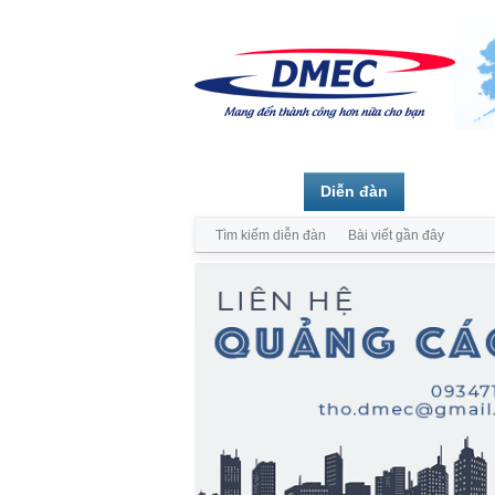
Trang chủ
Diễn đàn
Thành vi
Tìm kiếm diễn đàn
Bài viết gần đây