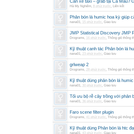
Cần xe taxi – grab tại Cà Mau? G
Hà My Nghiêm
,
8 phút trước
,
Liên kết
Phân bón lá humic hoa kỳ giúp c
nana01
,
15 phút trước
,
Giao lưu
JMP Statistical Discovery JMP P
Drograms
,
16 phút trước
,
Thông gió thông 
Kỹ thuật canh tác Phân bón lá hu
nana01
,
23 phút trước
,
Giao lưu
grlweap 2
Drograms
,
28 phút trước
,
Thông gió thông 
Kỹ thuật dùng phân bón lá humic
nana01
,
30 phút trước
,
Giao lưu
Tối ưu bộ rễ cây trồng với phân 
nana01
,
36 phút trước
,
Giao lưu
Faro scene filter plugin
Drograms
,
41 phút trước
,
Thông gió thông 
Kỹ thuật dùng Phân bón lá htc đạ
nana01
,
43 phút trước
,
Giao lưu