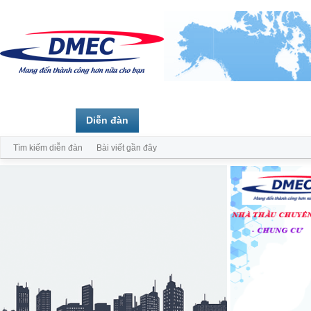
Trang chủ
Diễn đàn
Thành viên
Tìm kiếm diễn đàn
Bài viết gần đây