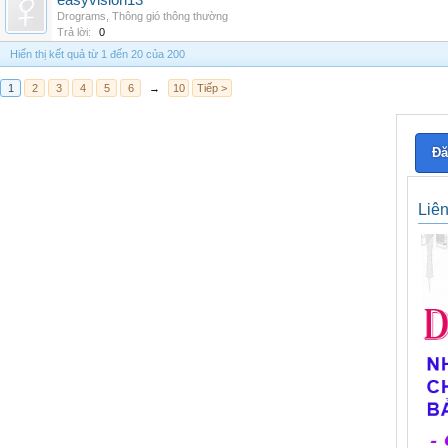
easyvision13
Drograms
,
Thông gió thông thường
Trả lời:
0
Hiển thị kết quả từ 1 đến 20 của 200
1
2
3
4
5
6
→
10
Tiếp >
Đă
Liê