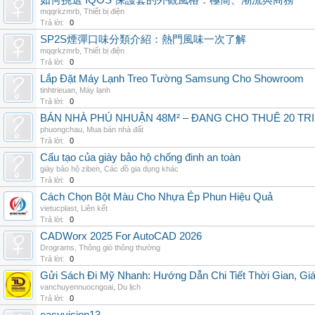
如何挑選 IQOS 保護套的外觀風格：極簡、潮流與商務
mqqrkzmrb
,
Thiết bị điện
Trả lời:
0
SP2S煙彈口味分類介紹：熱門風味一次了解
mqqrkzmrb
,
Thiết bị điện
Trả lời:
0
Lắp Đặt Máy Lạnh Treo Tường Samsung Cho Showroom
tinhtrieuan
,
Máy lạnh
Trả lời:
0
BÁN NHÀ PHÚ NHUẬN 48M² – ĐANG CHO THUÊ 20 TRIỆ
phuongchau
,
Mua bán nhà đất
Trả lời:
0
Cấu tạo của giày bảo hộ chống đinh an toàn
giày bảo hộ ziben
,
Các đồ gia dụng khác
Trả lời:
0
Cách Chọn Bột Màu Cho Nhựa Ép Phun Hiệu Quả
vietucplast
,
Liên kết
Trả lời:
0
CADWorx 2025 For AutoCAD 2026
Drograms
,
Thông gió thông thường
Trả lời:
0
Gửi Sách Đi Mỹ Nhanh: Hướng Dẫn Chi Tiết Thời Gian, G
vanchuyennuocngoai
,
Du lịch
Trả lời:
0