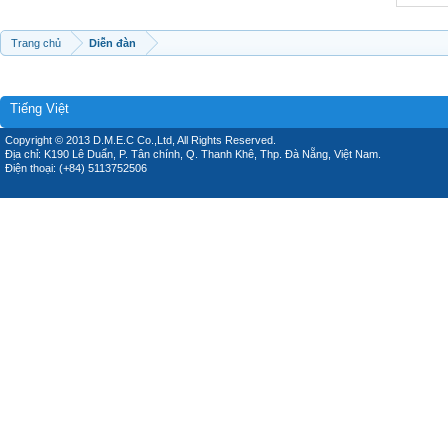
Trang chủ
Diễn đàn
Tiếng Việt
Copyright © 2013 D.M.E.C Co.,Ltd, All Rights Reserved.
Địa chỉ: K190 Lê Duẩn, P. Tân chính, Q. Thanh Khê, Thp. Đà Nẵng, Việt Nam.
Điện thoại: (+84) 5113752506