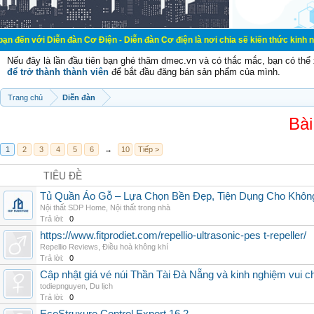
ễn đàn Cơ Điện - Diễn đàn Cơ điện là nơi chia sẽ kiến thức kinh nghiệm trong 
Nếu đây là lần đầu tiên bạn ghé thăm dmec.vn và có thắc mắc, bạn có th
để trở thành thành viên
để bắt đầu đăng bán sản phẩm của mình.
Trang chủ
Diễn đàn
Bài
1
2
3
4
5
6
→
10
Tiếp >
TIÊU ĐỀ
Tủ Quần Áo Gỗ – Lựa Chọn Bền Đẹp, Tiện Dụng Cho Khôn
Nội thất SDP Home
,
Nội thất trong nhà
Trả lời:
0
https://www.fitprodiet.com/repellio-ultrasonic-pes t-repeller/
Repellio Reviews
,
Điều hoà không khí
Trả lời:
0
Cập nhật giá vé núi Thần Tài Đà Nẵng và kinh nghiệm vui c
todiepnguyen
,
Du lịch
Trả lời:
0