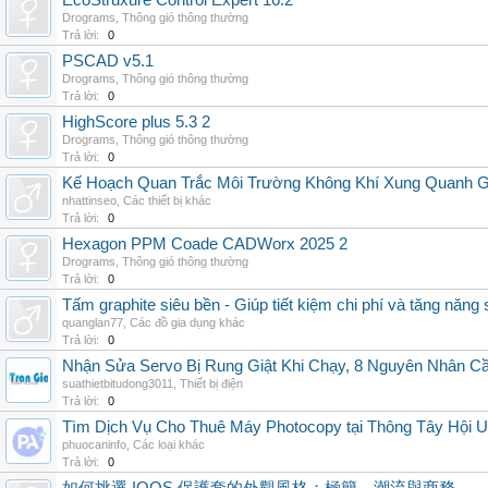
EcoStruxure Control Expert 16.2
Drograms
,
Thông gió thông thường
Trả lời:
0
PSCAD v5.1
Drograms
,
Thông gió thông thường
Trả lời:
0
HighScore plus 5.3 2
Drograms
,
Thông gió thông thường
Trả lời:
0
Kế Hoạch Quan Trắc Môi Trường Không Khí Xung Quanh
nhattinseo
,
Các thiết bị khác
Trả lời:
0
Hexagon PPM Coade CADWorx 2025 2
Drograms
,
Thông gió thông thường
Trả lời:
0
Tấm graphite siêu bền - Giúp tiết kiệm chi phí và tăng năng 
quanglan77
,
Các đồ gia dụng khác
Trả lời:
0
Nhận Sửa Servo Bị Rung Giật Khi Chạy, 8 Nguyên Nhân C
suathietbitudong3011
,
Thiết bị điện
Trả lời:
0
Tìm Dịch Vụ Cho Thuê Máy Photocopy tại Thông Tây Hội U
phuocaninfo
,
Các loại khác
Trả lời:
0