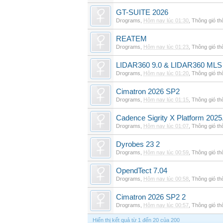
GT-SUITE 2026
Drograms
,
Hôm nay lúc 01:30
,
Thông gió t
REATEM
Drograms
,
Hôm nay lúc 01:23
,
Thông gió t
LIDAR360 9.0 & LIDAR360 MLS 
Drograms
,
Hôm nay lúc 01:20
,
Thông gió t
Cimatron 2026 SP2
Drograms
,
Hôm nay lúc 01:15
,
Thông gió t
Cadence Sigrity X Platform 2025
Drograms
,
Hôm nay lúc 01:07
,
Thông gió t
Dyrobes 23 2
Drograms
,
Hôm nay lúc 00:59
,
Thông gió t
OpendTect 7.04
Drograms
,
Hôm nay lúc 00:58
,
Thông gió t
Cimatron 2026 SP2 2
Drograms
,
Hôm nay lúc 00:57
,
Thông gió t
Hiển thị kết quả từ 1 đến 20 của 200