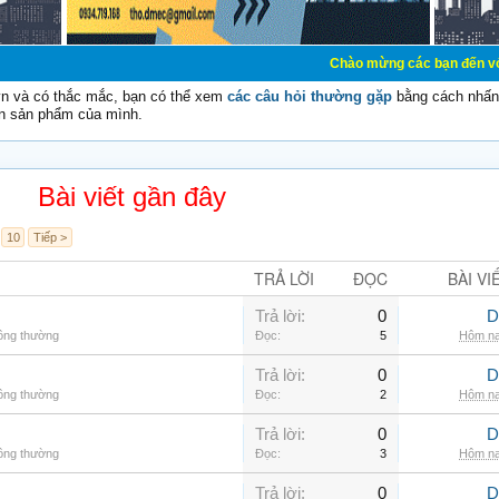
Chào mừng các bạn đến với Diễn đàn Cơ 
vn và có thắc mắc, bạn có thể xem
các câu hỏi thường gặp
bằng cách nhấn 
n sản phẩm của mình.
Bài viết gần đây
10
Tiếp >
TRẢ LỜI
ĐỌC
BÀI VI
Trả lời:
0
D
hông thường
Đọc:
5
Hôm na
Trả lời:
0
D
hông thường
Đọc:
2
Hôm na
Trả lời:
0
D
hông thường
Đọc:
3
Hôm na
Trả lời:
0
D