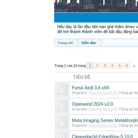
Nếu đây là lần đầu tiên bạn ghé thăm dmec.
để trở thành thành viên
để bắt đầu đăng bá
Trang chủ
Diễn đàn
Trang 1 của 10 trang
1
2
3
4
5
6
→
TIÊU ĐỀ
Forsk Atoll 3.6 x64
Drograms
,
Hôm nay lúc 01:54
,
Thông gió t
Openwind 2024 v2.0
Drograms
,
Hôm nay lúc 01:53
,
Thông gió t
Meta Imaging Series MetaMorph
Drograms
,
Hôm nay lúc 01:51
,
Thông gió t
Clearedge3d EdgeWise 5.10.0