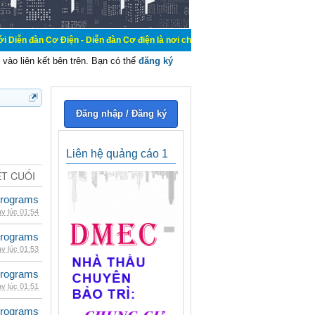
Điện - Diễn đàn Cơ điện là nơi chia sẽ kiến thức kinh nghiệm trong lãnh vực cơ
vào liên kết bên trên. Bạn có thể
đăng ký
Đăng nhập / Đăng ký
Liên hệ quảng cáo 1
ẾT CUỐI
rograms
y lúc 01:54
rograms
y lúc 01:53
rograms
y lúc 01:51
rograms