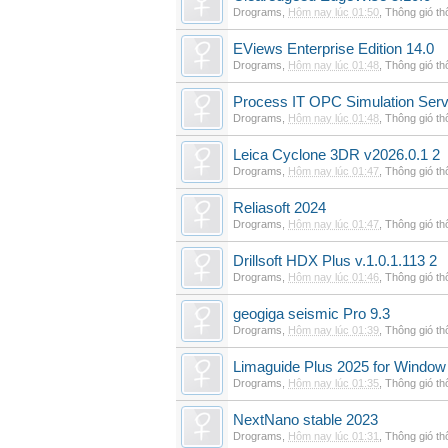
Drograms
,
Hôm nay lúc 01:50
,
Thông gió t
EViews Enterprise Edition 14.0
Drograms
,
Hôm nay lúc 01:48
,
Thông gió t
Process IT OPC Simulation Serv
Drograms
,
Hôm nay lúc 01:48
,
Thông gió t
Leica Cyclone 3DR v2026.0.1 2
Drograms
,
Hôm nay lúc 01:47
,
Thông gió t
Reliasoft 2024
Drograms
,
Hôm nay lúc 01:47
,
Thông gió t
Drillsoft HDX Plus v.1.0.1.113 2
Drograms
,
Hôm nay lúc 01:46
,
Thông gió t
geogiga seismic Pro 9.3
Drograms
,
Hôm nay lúc 01:39
,
Thông gió t
Limaguide Plus 2025 for Window
Drograms
,
Hôm nay lúc 01:35
,
Thông gió t
NextNano stable 2023
Drograms
,
Hôm nay lúc 01:31
,
Thông gió t