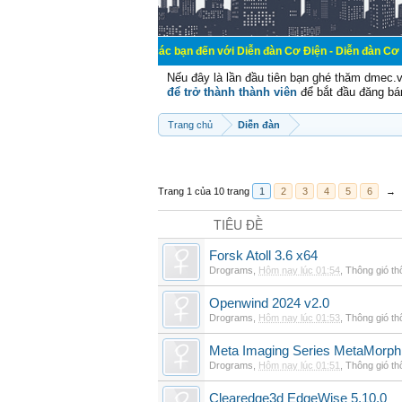
Chào mừng các bạn đến với Diễn đàn Cơ Điện - Diễn đàn Cơ điện là nơi chi
Nếu đây là lần đầu tiên bạn ghé thăm dmec.
để trở thành thành viên
để bắt đầu đăng bá
Trang chủ
Diễn đàn
Trang 1 của 10 trang
1
2
3
4
5
6
→
TIÊU ĐỀ
Forsk Atoll 3.6 x64
Drograms
,
Hôm nay lúc 01:54
,
Thông gió t
Openwind 2024 v2.0
Drograms
,
Hôm nay lúc 01:53
,
Thông gió t
Meta Imaging Series MetaMorph
Drograms
,
Hôm nay lúc 01:51
,
Thông gió t
Clearedge3d EdgeWise 5.10.0