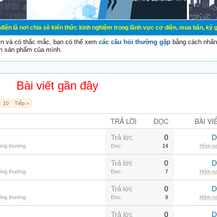
a sẽ kiến thức kinh nghiệm trong lãnh vực cơ điện, mua bán, ký gửi, cho thuê 
vn và có thắc mắc, bạn có thể xem
các câu hỏi thường gặp
bằng cách nhấn 
n sản phẩm của mình.
Bài viết gần đây
10
Tiếp >
TRẢ LỜI
ĐỌC
BÀI VI
Trả lời:
0
D
hông thường
Đọc:
14
Hôm na
Trả lời:
0
D
hông thường
Đọc:
7
Hôm na
Trả lời:
0
D
hông thường
Đọc:
9
Hôm na
Trả lời:
0
D