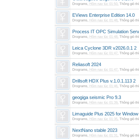
Drograms
,
Hôm nay lúc 01:50
,
Thông gió t
EViews Enterprise Edition 14.0
Drograms
,
Hôm nay lúc 01:48
,
Thông gió t
Process IT OPC Simulation Serv
Drograms
,
Hôm nay lúc 01:48
,
Thông gió t
Leica Cyclone 3DR v2026.0.1 2
Drograms
,
Hôm nay lúc 01:47
,
Thông gió t
Reliasoft 2024
Drograms
,
Hôm nay lúc 01:47
,
Thông gió t
Drillsoft HDX Plus v.1.0.1.113 2
Drograms
,
Hôm nay lúc 01:46
,
Thông gió t
geogiga seismic Pro 9.3
Drograms
,
Hôm nay lúc 01:39
,
Thông gió t
Limaguide Plus 2025 for Window
Drograms
,
Hôm nay lúc 01:35
,
Thông gió t
NextNano stable 2023
Drograms
,
Hôm nay lúc 01:31
,
Thông gió t