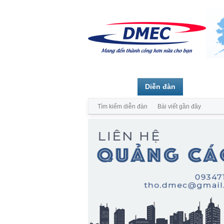
Trang chủ
Diễn đàn
Thành vi
Tìm kiếm diễn đàn
Bài viết gần đây