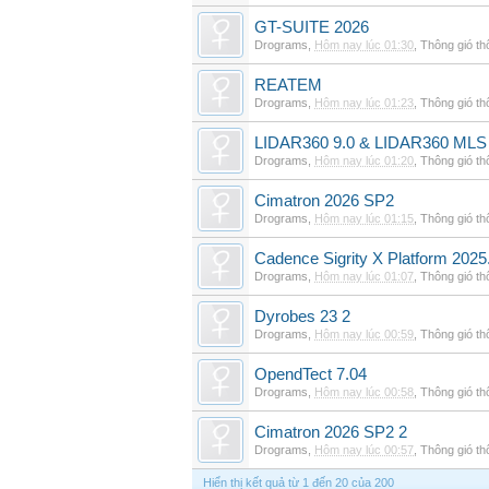
GT-SUITE 2026
Drograms
,
Hôm nay lúc 01:30
,
Thông gió t
REATEM
Drograms
,
Hôm nay lúc 01:23
,
Thông gió t
LIDAR360 9.0 & LIDAR360 MLS 
Drograms
,
Hôm nay lúc 01:20
,
Thông gió t
Cimatron 2026 SP2
Drograms
,
Hôm nay lúc 01:15
,
Thông gió t
Cadence Sigrity X Platform 2025
Drograms
,
Hôm nay lúc 01:07
,
Thông gió t
Dyrobes 23 2
Drograms
,
Hôm nay lúc 00:59
,
Thông gió t
OpendTect 7.04
Drograms
,
Hôm nay lúc 00:58
,
Thông gió t
Cimatron 2026 SP2 2
Drograms
,
Hôm nay lúc 00:57
,
Thông gió t
Hiển thị kết quả từ 1 đến 20 của 200