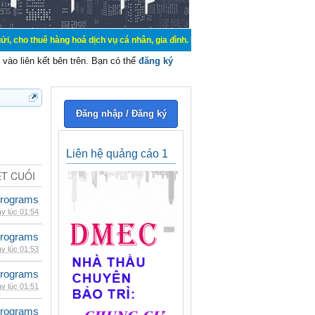
hàng hoá dịch vụ cá nhân, gia đình. Mua bán, ký gửi, cho thuê thiết bị hệ thốn
vào liên kết bên trên. Bạn có thể
đăng ký
Đăng nhập / Đăng ký
Liên hệ quảng cáo 1
ẾT CUỐI
rograms
y lúc 01:54
rograms
y lúc 01:53
rograms
y lúc 01:51
rograms