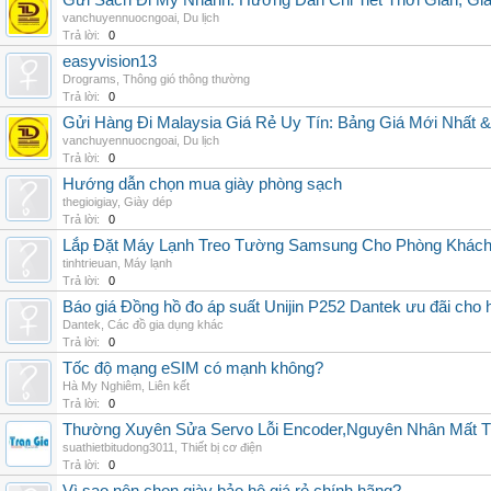
Gửi Sách Đi Mỹ Nhanh: Hướng Dẫn Chi Tiết Thời Gian, G
vanchuyennuocngoai
,
Du lịch
Trả lời:
0
easyvision13
Drograms
,
Thông gió thông thường
Trả lời:
0
Gửi Hàng Đi Malaysia Giá Rẻ Uy Tín: Bảng Giá Mới Nhất 
vanchuyennuocngoai
,
Du lịch
Trả lời:
0
Hướng dẫn chọn mua giày phòng sạch
thegioigiay
,
Giày dép
Trả lời:
0
Lắp Đặt Máy Lạnh Treo Tường Samsung Cho Phòng Khác
tinhtrieuan
,
Máy lạnh
Trả lời:
0
Báo giá Đồng hồ đo áp suất Unijin P252 Dantek ưu đãi cho h
Dantek
,
Các đồ gia dụng khác
Trả lời:
0
Tốc độ mạng eSIM có mạnh không?
Hà My Nghiêm
,
Liên kết
Trả lời:
0
Thường Xuyên Sửa Servo Lỗi Encoder,Nguyên Nhân Mất T
suathietbitudong3011
,
Thiết bị cơ điện
Trả lời:
0