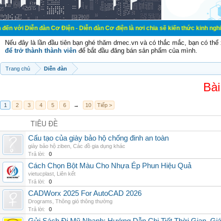
đàn Cơ Điện - Diễn đàn Cơ điện là nơi chia sẽ kiến thức kinh nghiệm trong lãn
Nếu đây là lần đầu tiên bạn ghé thăm dmec.vn và có thắc mắc, bạn có th
để trở thành thành viên
để bắt đầu đăng bán sản phẩm của mình.
Trang chủ
Diễn đàn
Bài
1
2
3
4
5
6
→
10
Tiếp >
TIÊU ĐỀ
Cấu tạo của giày bảo hộ chống đinh an toàn
giày bảo hộ ziben
,
Các đồ gia dụng khác
Trả lời:
0
Cách Chọn Bột Màu Cho Nhựa Ép Phun Hiệu Quả
vietucplast
,
Liên kết
Trả lời:
0
CADWorx 2025 For AutoCAD 2026
Drograms
,
Thông gió thông thường
Trả lời:
0