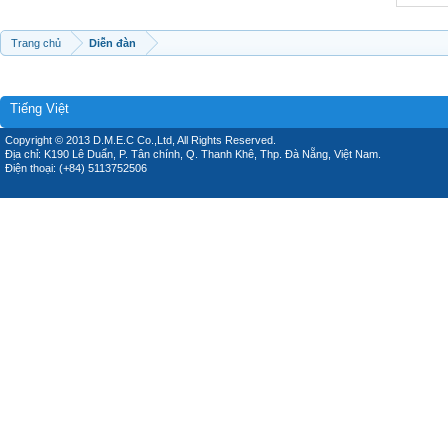
Trang chủ
Diễn đàn
Tiếng Việt
Copyright © 2013 D.M.E.C Co.,Ltd, All Rights Reserved.
Địa chỉ: K190 Lê Duẩn, P. Tân chính, Q. Thanh Khê, Thp. Đà Nẵng, Việt Nam.
Điện thoại: (+84) 5113752506