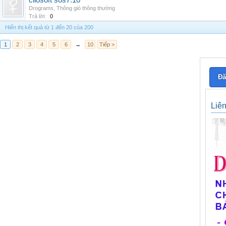
cliosoft sos7.10
Drograms
,
Thông gió thông thường
Trả lời:
0
Hiển thị kết quả từ 1 đến 20 của 200
1
2
3
4
5
6
→
10
Tiếp >
Đă
Liê