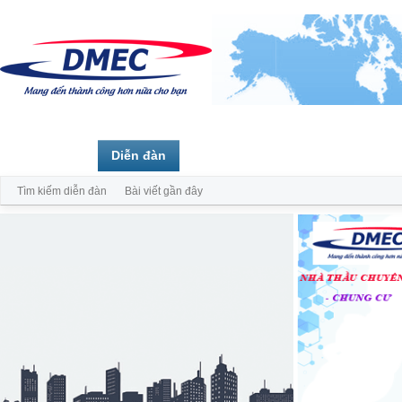
Trang chủ
Diễn đàn
Thành viên
Tìm kiếm diễn đàn
Bài viết gần đây