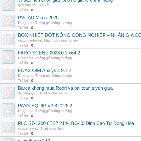
Vì sao nên chọn giày bảo hộ giá rẻ chính hãng?
giày bảo hộ
,
Liên kết
Trả lời:
0
PVCAD Mega 2025
Drograms
,
Thông gió thông thường
Trả lời:
0
BOX NHIỆT ĐỐT NÓNG CÔNG NGHIỆP – NHẬN GIA C
vattunganhnhiet
,
Máy móc công nghiệp
Trả lời:
0
FARO SCENE 2026.0.1 x64 2
Drograms
,
Thông gió thông thường
Trả lời:
0
EDAX OIM Analysis 9.1 2
Drograms
,
Thông gió thông thường
Trả lời:
0
Barca khong mua Rodri va bai toan tuyen giua
davidnguyen
,
Thiết bị chơi game
Trả lời:
0
PASS EQUIP V3.8 2026 2
Drograms
,
Thông gió thông thường
Trả lời:
0
PLC S7-1200 6ES7 214-1BG40: Đỉnh Cao Tự Động Hóa
vyquantriweb
,
Thiết bị cơ điện
Trả lời:
0