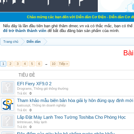
Chào mừng các bạn đến với Diễn đàn Cơ Điện - Diễn đàn Cơ điện là nơi chia
Nếu đây là lần đầu tiên bạn ghé thăm dmec.vn và có thắc mắc, bạn có th
để trở thành thành viên
để bắt đầu đăng bán sản phẩm của mình.
Trang chủ
Diễn đàn
Bài
1
2
3
4
5
6
→
10
Tiếp >
TIÊU ĐỀ
EFI Fiery XF9.0 2
Drograms
,
Thông gió thông thường
Trả lời:
0
Tham khảo mẫu biên bản hòa giải ly hôn đúng quy định mới
luatsuspt
,
Thông tin doanh nghiệp
Trả lời:
0
Lắp Đặt Máy Lạnh Treo Tường Toshiba Cho Phòng Học
tinhtrieuan
,
Máy lạnh
Trả lời:
0