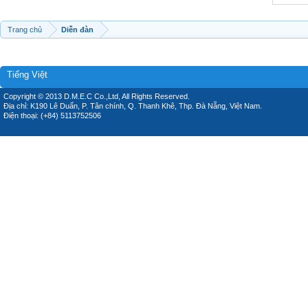
Trang chủ
Diễn đàn
Tiếng Việt
Copyright © 2013 D.M.E.C Co.,Ltd, All Rights Reserved.
Địa chỉ: K190 Lê Duẩn, P. Tân chính, Q. Thanh Khê, Thp. Đà Nẵng, Việt Nam.
Điện thoại: (+84) 5113752506