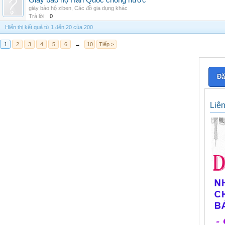
Giày bảo hộ Hàn Quốc chống nước
giày bảo hộ ziben
,
Các đồ gia dụng khác
Trả lời:
0
Hiển thị kết quả từ 1 đến 20 của 200
1
2
3
4
5
6
→
10
Tiếp >
Đă
Liê