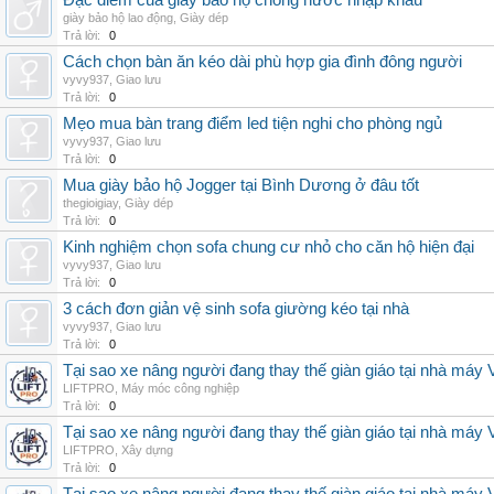
Đặc điểm của giày bảo hộ chống nước nhập khẩu
giày bảo hộ lao động
,
Giày dép
Trả lời:
0
Cách chọn bàn ăn kéo dài phù hợp gia đình đông người
vyvy937
,
Giao lưu
Trả lời:
0
Mẹo mua bàn trang điểm led tiện nghi cho phòng ngủ
vyvy937
,
Giao lưu
Trả lời:
0
Mua giày bảo hộ Jogger tại Bình Dương ở đâu tốt
thegioigiay
,
Giày dép
Trả lời:
0
Kinh nghiệm chọn sofa chung cư nhỏ cho căn hộ hiện đại
vyvy937
,
Giao lưu
Trả lời:
0
3 cách đơn giản vệ sinh sofa giường kéo tại nhà
vyvy937
,
Giao lưu
Trả lời:
0
Tại sao xe nâng người đang thay thế giàn giáo tại nhà máy
LIFTPRO
,
Máy móc công nghiệp
Trả lời:
0
Tại sao xe nâng người đang thay thế giàn giáo tại nhà máy
LIFTPRO
,
Xây dựng
Trả lời:
0