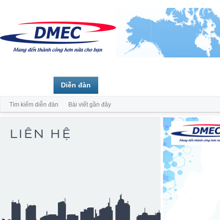
Trang chủ
Diễn đàn
Thành viên
Tìm kiếm diễn đàn
Bài viết gần đây