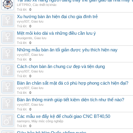
Tại sao xe nâng người đang thay thế giàn giáo tại nhà máy
LIFTPRO
,
Các thiết bị khác
Trả lời:
0
Xu hướng bàn ăn hiện đại cho gia đình trẻ
vyvy937
,
Giao lưu
Trả lời:
0
Mệt mỏi kéo dài và những điều cần lưu ý
muoigentis
,
Giao lưu
Trả lời:
0
Những mẫu bàn ăn tối giản được yêu thích hiện nay
vyvy937
,
Giao lưu
Trả lời:
0
Cách chọn bàn ăn chung cư đẹp và tiện dụng
vyvy937
,
Giao lưu
Trả lời:
0
Bàn ăn chân sắt mặt đá có phù hợp phong cách hiện đại?
vyvy937
,
Giao lưu
Trả lời:
0
Bàn ăn thông minh giúp tiết kiệm diện tích như thế nào?
vyvy937
,
Giao lưu
Trả lời:
0
Các mẫu xe đẩy kệ để chuôi giao CNC BT40,50
namnpro
,
Máy móc công nghiệp
Trả lời:
0