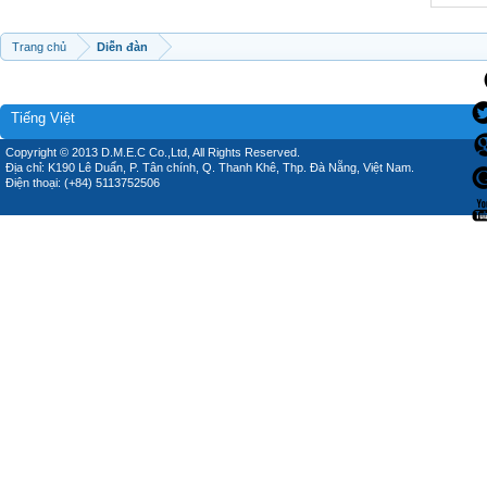
Trang chủ
Diễn đàn
Tiếng Việt
Copyright © 2013 D.M.E.C Co.,Ltd, All Rights Reserved.
Địa chỉ: K190 Lê Duẩn, P. Tân chính, Q. Thanh Khê, Thp. Đà Nẵng, Việt Nam.
Điện thoại: (+84) 5113752506