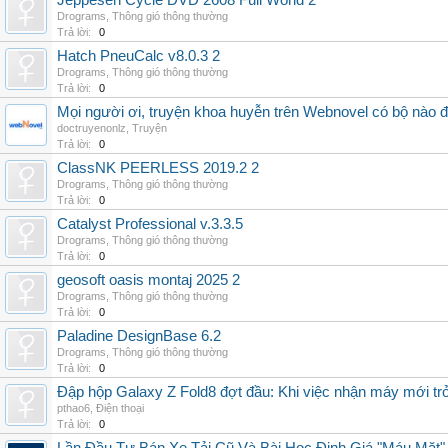
Jeppesen Cycle DVD 2608 Full World 2
Drograms
,
Thông gió thông thường
Trả lời:
0
Hatch PneuCalc v8.0.3 2
Drograms
,
Thông gió thông thường
Trả lời:
0
Mọi người ơi, truyện khoa huyễn trên Webnovel có bộ nào
doctruyenonlz
,
Truyện
Trả lời:
0
ClassNK PEERLESS 2019.2 2
Drograms
,
Thông gió thông thường
Trả lời:
0
Catalyst Professional v.3.3.5
Drograms
,
Thông gió thông thường
Trả lời:
0
geosoft oasis montaj 2025 2
Drograms
,
Thông gió thông thường
Trả lời:
0
Paladine DesignBase 6.2
Drograms
,
Thông gió thông thường
Trả lời:
0
Đập hộp Galaxy Z Fold8 đợt đầu: Khi việc nhận máy mới tr
pthao6
,
Điện thoại
Trả lời:
0