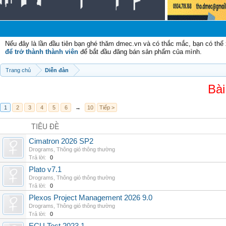
Chào
Nếu đây là lần đầu tiên bạn ghé thăm dmec.vn và có thắc mắc, bạn có th
để trở thành thành viên
để bắt đầu đăng bán sản phẩm của mình.
Trang chủ
Diễn đàn
Bài
1
2
3
4
5
6
→
10
Tiếp >
TIÊU ĐỀ
Cimatron 2026 SP2
Drograms
,
Thông gió thông thường
Trả lời:
0
Plato v7.1
Drograms
,
Thông gió thông thường
Trả lời:
0
Plexos Project Management 2026 9.0
Drograms
,
Thông gió thông thường
Trả lời:
0