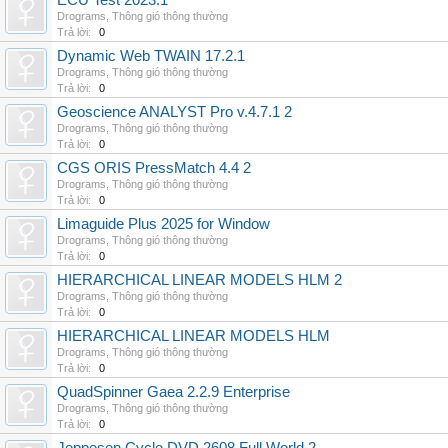
ECU Test 2023.1
Drograms
,
Thông gió thông thường
Trả lời:
0
Dynamic Web TWAIN 17.2.1
Drograms
,
Thông gió thông thường
Trả lời:
0
Geoscience ANALYST Pro v.4.7.1 2
Drograms
,
Thông gió thông thường
Trả lời:
0
CGS ORIS PressMatch 4.4 2
Drograms
,
Thông gió thông thường
Trả lời:
0
Limaguide Plus 2025 for Window
Drograms
,
Thông gió thông thường
Trả lời:
0
HIERARCHICAL LINEAR MODELS HLM 2
Drograms
,
Thông gió thông thường
Trả lời:
0
HIERARCHICAL LINEAR MODELS HLM
Drograms
,
Thông gió thông thường
Trả lời:
0
QuadSpinner Gaea 2.2.9 Enterprise
Drograms
,
Thông gió thông thường
Trả lời:
0