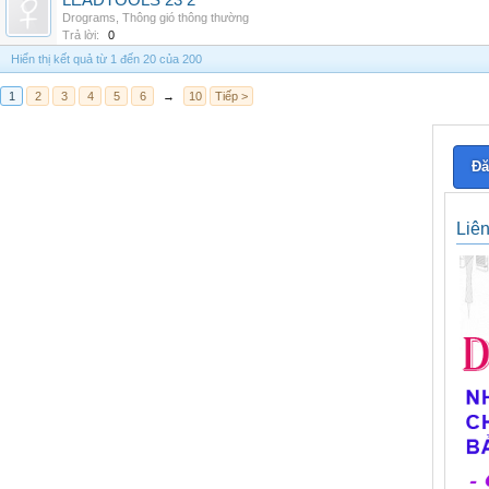
LEADTOOLS 23 2
Drograms
,
Thông gió thông thường
Trả lời:
0
Hiển thị kết quả từ 1 đến 20 của 200
1
2
3
4
5
6
→
10
Tiếp >
Đă
Liê