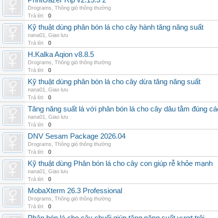
PrintGazer Rip v2.15.3 2
Drograms
,
Thông gió thông thường
Trả lời:
0
Kỹ thuật dùng phân bón lá cho cây hành tăng năng suất
nana01
,
Giao lưu
Trả lời:
0
H.Kalka Aqion v8.8.5
Drograms
,
Thông gió thông thường
Trả lời:
0
Kỹ thuật dùng phân bón lá cho cây dừa tăng năng suất
nana01
,
Giao lưu
Trả lời:
0
Tăng năng suất lá với phân bón lá cho cây dâu tằm đúng c
nana01
,
Giao lưu
Trả lời:
0
DNV Sesam Package 2026.04
Drograms
,
Thông gió thông thường
Trả lời:
0
Kỹ thuật dùng Phân bón lá cho cây con giúp rễ khỏe mạnh
nana01
,
Giao lưu
Trả lời:
0
MobaXterm 26.3 Professional
Drograms
,
Thông gió thông thường
Trả lời:
0