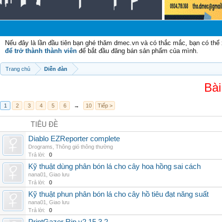
Chào
Nếu đây là lần đầu tiên bạn ghé thăm dmec.vn và có thắc mắc, bạn có th
để trở thành thành viên
để bắt đầu đăng bán sản phẩm của mình.
Trang chủ
Diễn đàn
Bài
1
2
3
4
5
6
→
10
Tiếp >
TIÊU ĐỀ
Diablo EZReporter complete
Drograms
,
Thông gió thông thường
Trả lời:
0
Kỹ thuật dùng phân bón lá cho cây hoa hồng sai cách
nana01
,
Giao lưu
Trả lời:
0
Kỹ thuật phun phân bón lá cho cây hồ tiêu đạt năng suất
nana01
,
Giao lưu
Trả lời:
0