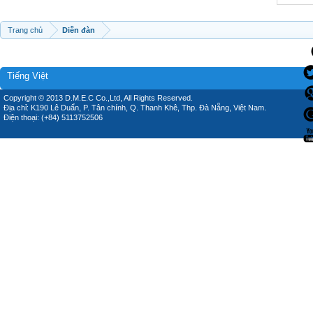
Trang chủ
Diễn đàn
Tiếng Việt
Copyright © 2013 D.M.E.C Co.,Ltd, All Rights Reserved.
Địa chỉ: K190 Lê Duẩn, P. Tân chính, Q. Thanh Khê, Thp. Đà Nẵng, Việt Nam.
Điện thoại: (+84) 5113752506