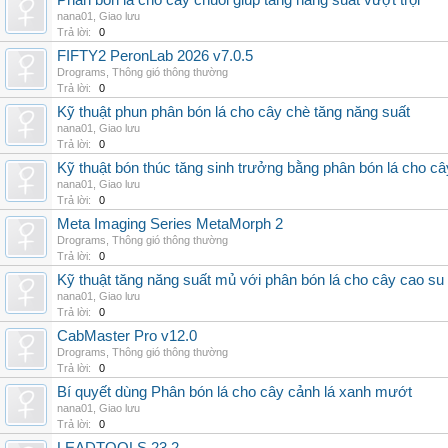
Phân bón lá cho cây chuối giúp tăng năng suất vượt trội
nana01
,
Giao lưu
Trả lời:
0
FIFTY2 PeronLab 2026 v7.0.5
Drograms
,
Thông gió thông thường
Trả lời:
0
Kỹ thuật phun phân bón lá cho cây chè tăng năng suất
nana01
,
Giao lưu
Trả lời:
0
Kỹ thuật bón thúc tăng sinh trưởng bằng phân bón lá cho c
nana01
,
Giao lưu
Trả lời:
0
Meta Imaging Series MetaMorph 2
Drograms
,
Thông gió thông thường
Trả lời:
0
Kỹ thuật tăng năng suất mủ với phân bón lá cho cây cao su
nana01
,
Giao lưu
Trả lời:
0
CabMaster Pro v12.0
Drograms
,
Thông gió thông thường
Trả lời:
0
Bí quyết dùng Phân bón lá cho cây cảnh lá xanh mướt
nana01
,
Giao lưu
Trả lời:
0