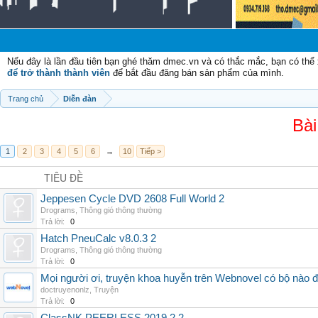
Nếu đây là lần đầu tiên bạn ghé thăm dmec.vn và có thắc mắc, bạn có th
để trở thành thành viên
để bắt đầu đăng bán sản phẩm của mình.
Trang chủ
Diễn đàn
Bài
1
2
3
4
5
6
→
10
Tiếp >
TIÊU ĐỀ
Jeppesen Cycle DVD 2608 Full World 2
Drograms
,
Thông gió thông thường
Trả lời:
0
Hatch PneuCalc v8.0.3 2
Drograms
,
Thông gió thông thường
Trả lời:
0
Mọi người ơi, truyện khoa huyễn trên Webnovel có bộ nào
doctruyenonlz
,
Truyện
Trả lời:
0