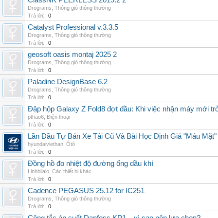
ClassNK PEERLESS 2019.2 2
Drograms
,
Thông gió thông thường
Trả lời:
0
Catalyst Professional v.3.3.5
Drograms
,
Thông gió thông thường
Trả lời:
0
geosoft oasis montaj 2025 2
Drograms
,
Thông gió thông thường
Trả lời:
0
Paladine DesignBase 6.2
Drograms
,
Thông gió thông thường
Trả lời:
0
Đập hộp Galaxy Z Fold8 đợt đầu: Khi việc nhận máy mới tr
pthao6
,
Điện thoại
Trả lời:
0
Lần Đầu Tự Bán Xe Tải Cũ Và Bài Học Định Giá "Máu Mặt"
hyundaiviethan
,
Ôtô
Trả lời:
0
Đồng hồ đo nhiệt độ đường ống dầu khí
Linhbilalo
,
Các thiết bị khác
Trả lời:
0
Cadence PEGASUS 25.12 for IC251
Drograms
,
Thông gió thông thường
Trả lời:
0