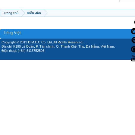
Trang chủ
Diễn đàn
Tiếng Việt
Copyright © 2013 D.M.E.C Co.,Ltd, All Rights Reserved.
Địa chỉ: K190 Lê Duẩn, P. Tân chính, Q. Thanh Khê, Thp. Đà Nẵng, Việt Nam.
Điện thoại: (+84) 5113752506