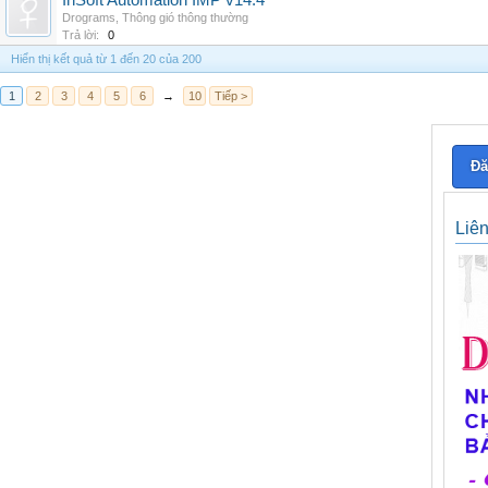
InSoft Automation IMP v14.4
Drograms
,
Thông gió thông thường
Trả lời:
0
Hiển thị kết quả từ 1 đến 20 của 200
1
2
3
4
5
6
→
10
Tiếp >
Đă
Liê