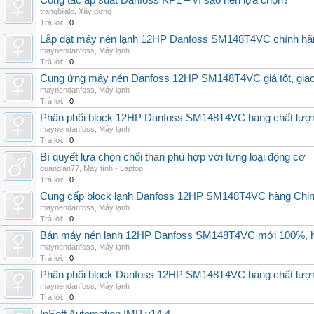
Công tắc áp suất Danfoss KP1 – vì sao nên lựa chọn?
trangbilalo
,
Xây dựng
Trả lời:
0
Lắp đặt máy nén lạnh 12HP Danfoss SM148T4VC chính hãng, 
maynendanfoss
,
Máy lạnh
Trả lời:
0
Cung ứng máy nén Danfoss 12HP SM148T4VC giá tốt, giao h
maynendanfoss
,
Máy lạnh
Trả lời:
0
Phân phối block 12HP Danfoss SM148T4VC hàng chất lượng,
maynendanfoss
,
Máy lạnh
Trả lời:
0
Bí quyết lựa chọn chổi than phù hợp với từng loại động cơ
quanglan77
,
Máy tính - Laptop
Trả lời:
0
Cung cấp block lạnh Danfoss 12HP SM148T4VC hàng China, g
maynendanfoss
,
Máy lạnh
Trả lời:
0
Bán máy nén lạnh 12HP Danfoss SM148T4VC mới 100%, hà
maynendanfoss
,
Máy lạnh
Trả lời:
0
Phân phối block Danfoss 12HP SM148T4VC hàng chất lượng
maynendanfoss
,
Máy lạnh
Trả lời:
0