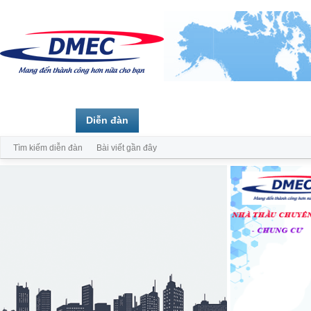
Trang chủ
Diễn đàn
Thành viên
Tìm kiếm diễn đàn
Bài viết gần đây