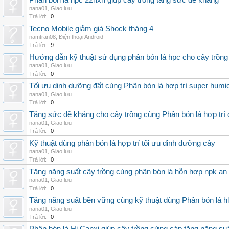
Phân bón lá hpc 22hxn giúp cây trồng tăng sức đề kháng
nana01
,
Giao lưu
Trả lời:
0
Tecno Mobile giảm giá Shock tháng 4
namtran08
,
Điện thoại Android
Trả lời:
9
Hướng dẫn kỹ thuật sử dụng phân bón lá hpc cho cây trồng
nana01
,
Giao lưu
Trả lời:
0
Tối ưu dinh dưỡng đất cùng Phân bón lá hợp trí super humi
nana01
,
Giao lưu
Trả lời:
0
Tăng sức đề kháng cho cây trồng cùng Phân bón lá hợp trí 
nana01
,
Giao lưu
Trả lời:
0
Kỹ thuật dùng phân bón lá hợp trí tối ưu dinh dưỡng cây
nana01
,
Giao lưu
Trả lời:
0
Tăng năng suất cây trồng cùng phân bón lá hỗn hợp npk an
nana01
,
Giao lưu
Trả lời:
0
Tăng năng suất bền vững cùng kỹ thuật dùng Phân bón lá h
nana01
,
Giao lưu
Trả lời:
0