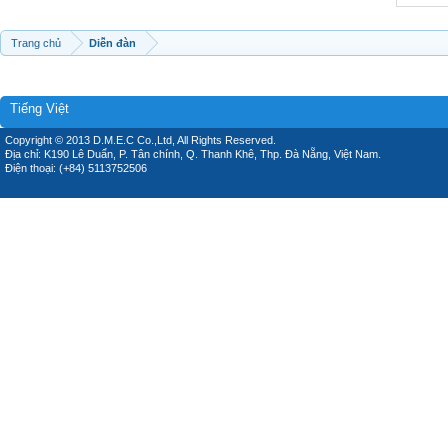
Trang chủ
Diễn đàn
Tiếng Việt
Copyright © 2013 D.M.E.C Co.,Ltd, All Rights Reserved.
Địa chỉ: K190 Lê Duẩn, P. Tân chính, Q. Thanh Khê, Thp. Đà Nẵng, Việt Nam.
Điện thoại: (+84) 5113752506