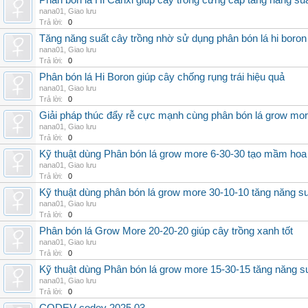
Phân bón lá Hi Canxi giúp cây trồng cứng cáp tăng năng su
nana01
,
Giao lưu
Trả lời:
0
Tăng năng suất cây trồng nhờ sử dụng phân bón lá hi boron
nana01
,
Giao lưu
Trả lời:
0
Phân bón lá Hi Boron giúp cây chống rụng trái hiệu quả
nana01
,
Giao lưu
Trả lời:
0
Giải pháp thúc đẩy rễ cực mạnh cùng phân bón lá grow mo
nana01
,
Giao lưu
Trả lời:
0
Kỹ thuật dùng Phân bón lá grow more 6-30-30 tạo mầm hoa
nana01
,
Giao lưu
Trả lời:
0
Kỹ thuật dùng phân bón lá grow more 30-10-10 tăng năng s
nana01
,
Giao lưu
Trả lời:
0
Phân bón lá Grow More 20-20-20 giúp cây trồng xanh tốt
nana01
,
Giao lưu
Trả lời:
0
Kỹ thuật dùng Phân bón lá grow more 15-30-15 tăng năng s
nana01
,
Giao lưu
Trả lời:
0