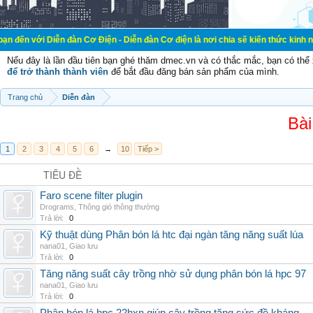
ễn đàn Cơ Điện - Diễn đàn Cơ điện là nơi chia sẽ kiến thức kinh nghiệm trong 
Nếu đây là lần đầu tiên bạn ghé thăm dmec.vn và có thắc mắc, bạn có th
để trở thành thành viên
để bắt đầu đăng bán sản phẩm của mình.
Trang chủ
Diễn đàn
Bài
1
2
3
4
5
6
→
10
Tiếp >
TIÊU ĐỀ
Faro scene filter plugin
Drograms
,
Thông gió thông thường
Trả lời:
0
Kỹ thuật dùng Phân bón lá htc đại ngàn tăng năng suất lúa
nana01
,
Giao lưu
Trả lời:
0
Tăng năng suất cây trồng nhờ sử dụng phân bón lá hpc 97
nana01
,
Giao lưu
Trả lời:
0