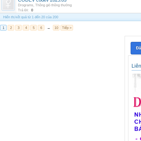
CODEV codev 2025.03
Drograms
,
Thông gió thông thường
Trả lời:
0
Hiển thị kết quả từ 1 đến 20 của 200
1
2
3
4
5
6
→
10
Tiếp >
Đă
Liê