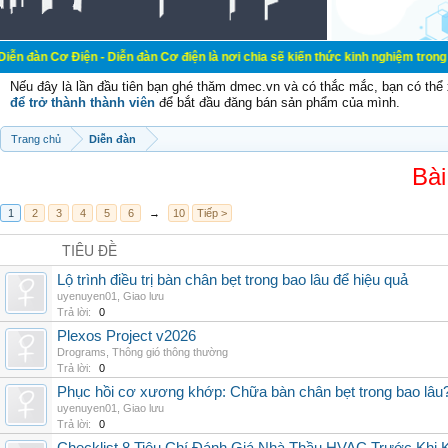
ện - Diễn đàn Cơ điện là nơi chia sẽ kiến thức kinh nghiệm trong lãnh vực cơ 
Nếu đây là lần đầu tiên bạn ghé thăm dmec.vn và có thắc mắc, bạn có th
để trở thành thành viên
để bắt đầu đăng bán sản phẩm của mình.
Trang chủ
Diễn đàn
Bài
1
2
3
4
5
6
→
10
Tiếp >
TIÊU ĐỀ
Lộ trình điều trị bàn chân bẹt trong bao lâu để hiệu quả
uyenuyen01
,
Giao lưu
Trả lời:
0
Plexos Project v2026
Drograms
,
Thông gió thông thường
Trả lời:
0
Phục hồi cơ xương khớp: Chữa bàn chân bẹt trong bao lâu
uyenuyen01
,
Giao lưu
Trả lời:
0