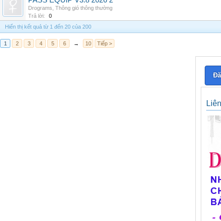
PASS EQUIP V3.8 2026 2
Drograms
,
Thông gió thông thường
Trả lời:
0
Hiển thị kết quả từ 1 đến 20 của 200
1
2
3
4
5
6
→
10
Tiếp >
Đă
Liê