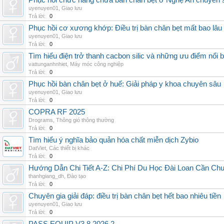
Phục hồi chức năng chữa bàn chân bẹt ở Nghệ An chuyên 
uyenuyen01
,
Giao lưu
Trả lời:
0
Phục hồi cơ xương khớp: Điều trị bàn chân bẹt mất bao lâu
uyenuyen01
,
Giao lưu
Trả lời:
0
Tìm hiểu điện trở thanh cacbon silic và những ưu điểm nổi b
vattunganhnhiet
,
Máy móc công nghiệp
Trả lời:
0
Phục hồi bàn chân bẹt ở huế: Giải pháp y khoa chuyên sâu
uyenuyen01
,
Giao lưu
Trả lời:
0
COPRA RF 2025
Drograms
,
Thông gió thông thường
Trả lời:
0
Tìm hiểu ý nghĩa bảo quản hóa chất miễn dịch Zybio
DatViet
,
Các thiết bị khác
Trả lời:
0
Hướng Dẫn Chi Tiết A-Z: Chi Phí Du Học Đài Loan Cần Ch
thanhgiang_dh
,
Đào tạo
Trả lời:
0
Chuyên gia giải đáp: điều trị bàn chân bẹt hết bao nhiêu tiền
uyenuyen01
,
Giao lưu
Trả lời:
0