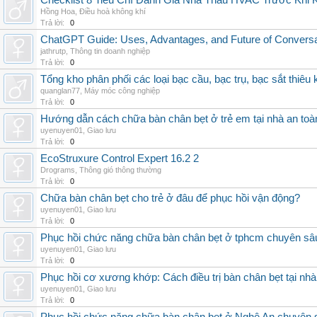
Checklist 8 Tiêu Chí Đánh Giá Nhà Thầu HVAC Trước Khi
Hồng Hoa
,
Điều hoà không khí
Trả lời:
0
ChatGPT Guide: Uses, Advantages, and Future of Conversat
jathrutp
,
Thông tin doanh nghiệp
Trả lời:
0
Tổng kho phân phối các loại bạc cầu, bạc trụ, bạc sắt thiêu k
quanglan77
,
Máy móc công nghiệp
Trả lời:
0
Hướng dẫn cách chữa bàn chân bẹt ở trẻ em tại nhà an toà
uyenuyen01
,
Giao lưu
Trả lời:
0
EcoStruxure Control Expert 16.2 2
Drograms
,
Thông gió thông thường
Trả lời:
0
Chữa bàn chân bẹt cho trẻ ở đâu để phục hồi vận động?
uyenuyen01
,
Giao lưu
Trả lời:
0
Phục hồi chức năng chữa bàn chân bẹt ở tphcm chuyên sâ
uyenuyen01
,
Giao lưu
Trả lời:
0
Phục hồi cơ xương khớp: Cách điều trị bàn chân bẹt tại nhà
uyenuyen01
,
Giao lưu
Trả lời:
0