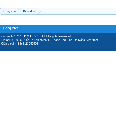
Trang chủ
Diễn đàn
Tiếng Việt
Copyright © 2013 D.M.E.C Co.,Ltd, All Rights Reserved.
Địa chỉ: K190 Lê Duẩn, P. Tân chính, Q. Thanh Khê, Thp. Đà Nẵng, Việt Nam.
Điện thoại: (+84) 5113752506