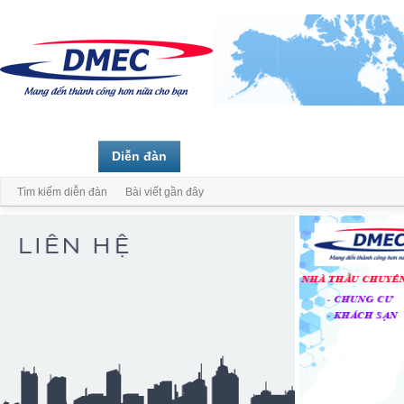
Trang chủ
Diễn đàn
Thành viên
Tìm kiếm diễn đàn
Bài viết gần đây