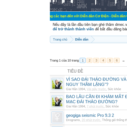
Chào mừng các bạn đến với Diễn đàn Cơ Điện - Diễn đàn Cơ điện là nơi 
Nếu đây là lần đầu tiên bạn ghé thăm dmec.
để trở thành thành viên
để bắt đầu đăng bá
Trang chủ
Diễn đàn
Trang 1 của 10 trang
1
2
3
4
5
6
→
TIÊU ĐỀ
VÌ SAO ĐÁI THÁO ĐƯỜNG VÀ
NGUY THẦM LẶNG"?
Gia Hân 1994
,
Vài giây trước
,
Sức khỏe
BAO LÂU CẦN ĐI KHÁM MẮT 
MẠC ĐÁI THÁO ĐƯỜNG?
Gia Hân 1994
,
7 phút trước
,
Sức khỏe
geogiga seismic Pro 9.3 2
Drograms
,
20 phút trước
,
Thông gió thông 