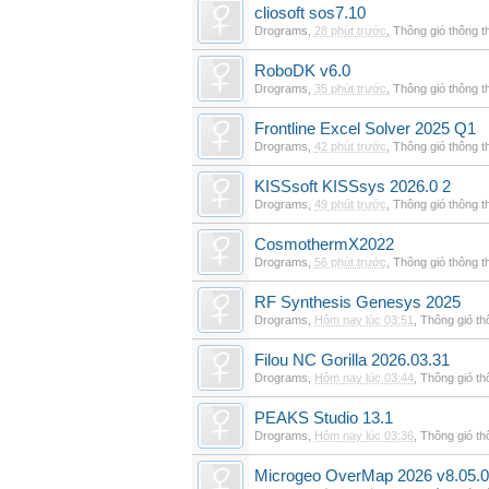
cliosoft sos7.10
Drograms
,
28 phút trước
,
Thông gió thông 
RoboDK v6.0
Drograms
,
35 phút trước
,
Thông gió thông 
Frontline Excel Solver 2025 Q1
Drograms
,
42 phút trước
,
Thông gió thông 
KISSsoft KISSsys 2026.0 2
Drograms
,
49 phút trước
,
Thông gió thông 
CosmothermX2022
Drograms
,
56 phút trước
,
Thông gió thông 
RF Synthesis Genesys 2025
Drograms
,
Hôm nay lúc 03:51
,
Thông gió t
Filou NC Gorilla 2026.03.31
Drograms
,
Hôm nay lúc 03:44
,
Thông gió t
PEAKS Studio 13.1
Drograms
,
Hôm nay lúc 03:36
,
Thông gió t
Microgeo OverMap 2026 v8.05.