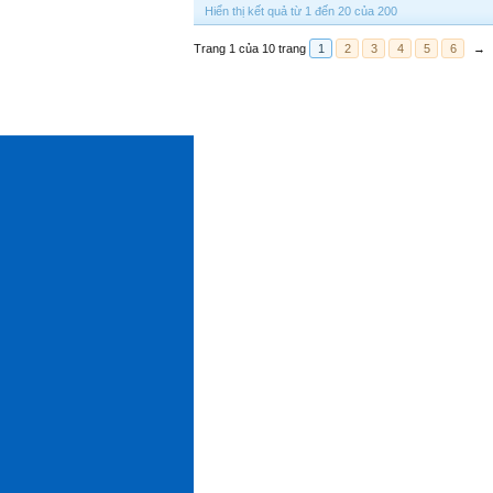
Hiển thị kết quả từ 1 đến 20 của 200
Trang 1 của 10 trang
1
2
3
4
5
6
→