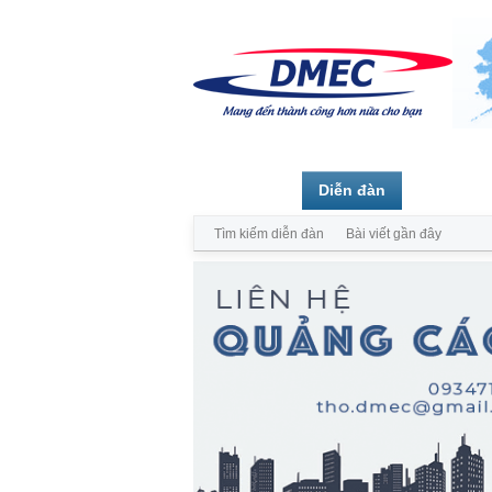
Trang chủ
Diễn đàn
Thành vi
Tìm kiếm diễn đàn
Bài viết gần đây