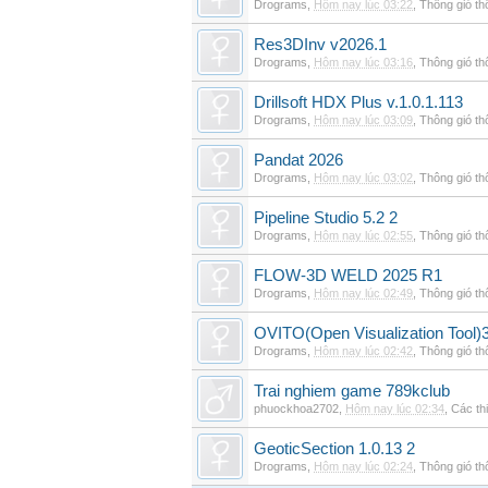
Drograms
,
Hôm nay lúc 03:22
,
Thông gió t
Res3DInv v2026.1
Drograms
,
Hôm nay lúc 03:16
,
Thông gió t
Drillsoft HDX Plus v.1.0.1.113
Drograms
,
Hôm nay lúc 03:09
,
Thông gió t
Pandat 2026
Drograms
,
Hôm nay lúc 03:02
,
Thông gió t
Pipeline Studio 5.2 2
Drograms
,
Hôm nay lúc 02:55
,
Thông gió t
FLOW-3D WELD 2025 R1
Drograms
,
Hôm nay lúc 02:49
,
Thông gió t
OVITO(Open Visualization Tool)3
Drograms
,
Hôm nay lúc 02:42
,
Thông gió t
Trai nghiem game 789kclub
phuockhoa2702
,
Hôm nay lúc 02:34
,
Các thi
GeoticSection 1.0.13 2
Drograms
,
Hôm nay lúc 02:24
,
Thông gió t