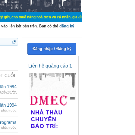
uê hàng hoá dịch vụ cá nhân, gia đình. Mua bán, ký gửi, cho thuê thiết bị hệ t
vào liên kết bên trên. Bạn có thể
đăng ký
Đăng nhập / Đăng ký
Liên hệ quảng cáo 1
ẾT CUỐI
Hân 1994
i giây trước
Hân 1994
 phút trước
rograms
 phút trước