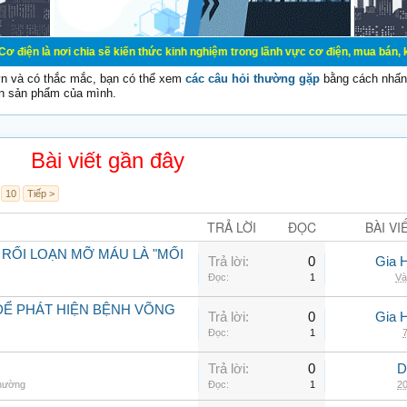
chia sẽ kiến thức kinh nghiệm trong lãnh vực cơ điện, mua bán, ký gửi, cho th
vn và có thắc mắc, bạn có thể xem
các câu hỏi thường gặp
bằng cách nhấn 
n sản phẩm của mình.
Bài viết gần đây
10
Tiếp >
TRẢ LỜI
ĐỌC
BÀI VI
 RỐI LOẠN MỠ MÁU LÀ "MỐI
Trả lời:
0
Gia 
Đọc:
1
Và
ĐỂ PHÁT HIỆN BỆNH VÕNG
Trả lời:
0
Gia 
Đọc:
1
7
Trả lời:
0
D
thường
Đọc:
1
20