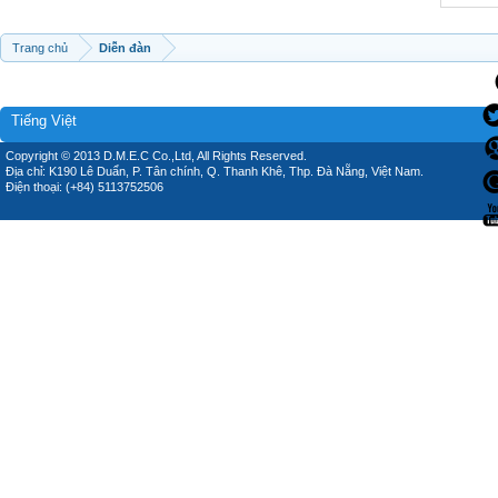
Trang chủ
Diễn đàn
Tiếng Việt
Copyright © 2013 D.M.E.C Co.,Ltd, All Rights Reserved.
Địa chỉ: K190 Lê Duẩn, P. Tân chính, Q. Thanh Khê, Thp. Đà Nẵng, Việt Nam.
Điện thoại: (+84) 5113752506