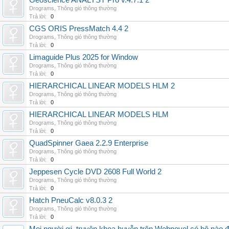
Geoscience ANALYST Pro v.4.7.1 2
Drograms
,
Thông gió thông thường
Trả lời:
0
CGS ORIS PressMatch 4.4 2
Drograms
,
Thông gió thông thường
Trả lời:
0
Limaguide Plus 2025 for Window
Drograms
,
Thông gió thông thường
Trả lời:
0
HIERARCHICAL LINEAR MODELS HLM 2
Drograms
,
Thông gió thông thường
Trả lời:
0
HIERARCHICAL LINEAR MODELS HLM
Drograms
,
Thông gió thông thường
Trả lời:
0
QuadSpinner Gaea 2.2.9 Enterprise
Drograms
,
Thông gió thông thường
Trả lời:
0
Jeppesen Cycle DVD 2608 Full World 2
Drograms
,
Thông gió thông thường
Trả lời:
0
Hatch PneuCalc v8.0.3 2
Drograms
,
Thông gió thông thường
Trả lời:
0