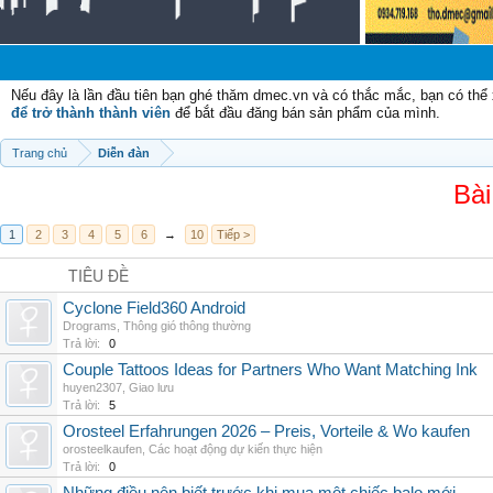
Chào
Nếu đây là lần đầu tiên bạn ghé thăm dmec.vn và có thắc mắc, bạn có th
để trở thành thành viên
để bắt đầu đăng bán sản phẩm của mình.
Trang chủ
Diễn đàn
Bài
1
2
3
4
5
6
→
10
Tiếp >
TIÊU ĐỀ
Cyclone Field360 Android
Drograms
,
Thông gió thông thường
Trả lời:
0
Couple Tattoos Ideas for Partners Who Want Matching Ink
huyen2307
,
Giao lưu
Trả lời:
5
Orosteel Erfahrungen 2026 – Preis, Vorteile & Wo kaufen
orosteelkaufen
,
Các hoạt động dự kiến thực hiện
Trả lời:
0