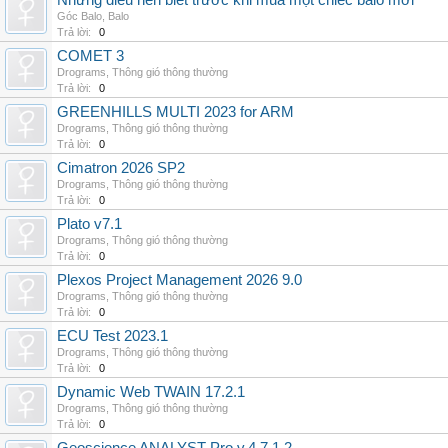
Những điều nên biết trước khi mua một chiếc balo mới
Góc Balo
,
Balo
Trả lời:
0
COMET 3
Drograms
,
Thông gió thông thường
Trả lời:
0
GREENHILLS MULTI 2023 for ARM
Drograms
,
Thông gió thông thường
Trả lời:
0
Cimatron 2026 SP2
Drograms
,
Thông gió thông thường
Trả lời:
0
Plato v7.1
Drograms
,
Thông gió thông thường
Trả lời:
0
Plexos Project Management 2026 9.0
Drograms
,
Thông gió thông thường
Trả lời:
0
ECU Test 2023.1
Drograms
,
Thông gió thông thường
Trả lời:
0
Dynamic Web TWAIN 17.2.1
Drograms
,
Thông gió thông thường
Trả lời:
0