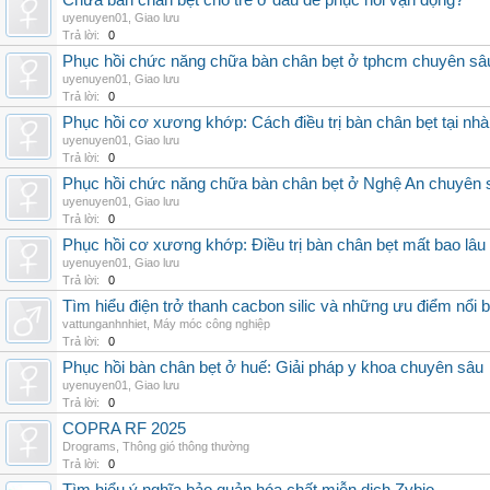
Chữa bàn chân bẹt cho trẻ ở đâu để phục hồi vận động?
uyenuyen01
,
Giao lưu
Trả lời:
0
Phục hồi chức năng chữa bàn chân bẹt ở tphcm chuyên sâ
uyenuyen01
,
Giao lưu
Trả lời:
0
Phục hồi cơ xương khớp: Cách điều trị bàn chân bẹt tại nhà
uyenuyen01
,
Giao lưu
Trả lời:
0
Phục hồi chức năng chữa bàn chân bẹt ở Nghệ An chuyên 
uyenuyen01
,
Giao lưu
Trả lời:
0
Phục hồi cơ xương khớp: Điều trị bàn chân bẹt mất bao lâu
uyenuyen01
,
Giao lưu
Trả lời:
0
Tìm hiểu điện trở thanh cacbon silic và những ưu điểm nổi b
vattunganhnhiet
,
Máy móc công nghiệp
Trả lời:
0
Phục hồi bàn chân bẹt ở huế: Giải pháp y khoa chuyên sâu
uyenuyen01
,
Giao lưu
Trả lời:
0
COPRA RF 2025
Drograms
,
Thông gió thông thường
Trả lời:
0