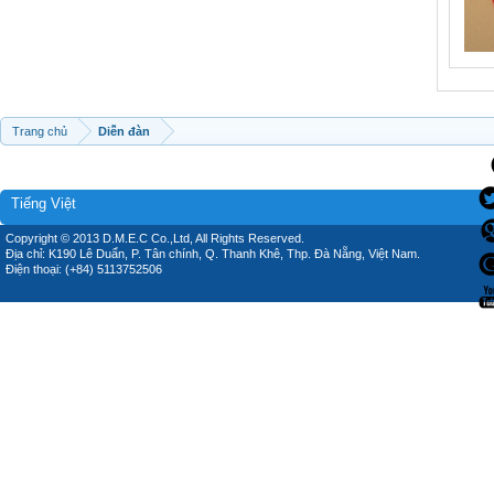
Trang chủ
Diễn đàn
Tiếng Việt
Copyright © 2013 D.M.E.C Co.,Ltd, All Rights Reserved.
Địa chỉ: K190 Lê Duẩn, P. Tân chính, Q. Thanh Khê, Thp. Đà Nẵng, Việt Nam.
Điện thoại: (+84) 5113752506