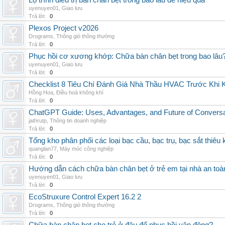
Lộ trình điều trị bàn chân bẹt trong bao lâu để hiệu quả
uyenuyen01
,
Giao lưu
Trả lời:
0
Plexos Project v2026
Drograms
,
Thông gió thông thường
Trả lời:
0
Phục hồi cơ xương khớp: Chữa bàn chân bẹt trong bao lâu
uyenuyen01
,
Giao lưu
Trả lời:
0
Checklist 8 Tiêu Chí Đánh Giá Nhà Thầu HVAC Trước Khi
Hồng Hoa
,
Điều hoà không khí
Trả lời:
0
ChatGPT Guide: Uses, Advantages, and Future of Conversat
jathrutp
,
Thông tin doanh nghiệp
Trả lời:
0
Tổng kho phân phối các loại bạc cầu, bạc trụ, bạc sắt thiêu k
quanglan77
,
Máy móc công nghiệp
Trả lời:
0
Hướng dẫn cách chữa bàn chân bẹt ở trẻ em tại nhà an toà
uyenuyen01
,
Giao lưu
Trả lời:
0
EcoStruxure Control Expert 16.2 2
Drograms
,
Thông gió thông thường
Trả lời:
0