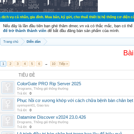
ụ cá nhân, gia đình. Mua bán, ký gửi, cho thuê thiết bị hệ thống cơ điện các 
Nếu đây là lần đầu tiên bạn ghé thăm dmec.vn và có thắc mắc, bạn có th
để trở thành thành viên
để bắt đầu đăng bán sản phẩm của mình.
Trang chủ
Diễn đàn
Bài
1
2
3
4
5
6
→
10
Tiếp >
TIÊU ĐỀ
ColorGate PRO Rip Server 2025
Drograms
,
Thông gió thông thường
Trả lời:
0
Phục hồi cơ xương khớp với cách chữa bệnh bàn chân bẹt
uyenuyen01
,
Giao lưu
Trả lời:
0
Datamine Discover v2024 23.0.426
Drograms
,
Thông gió thông thường
Trả lời:
0