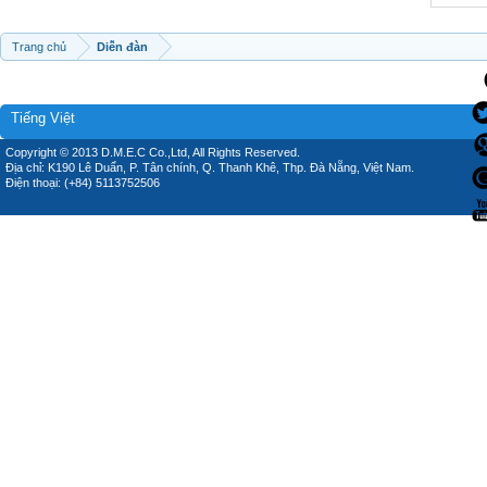
Trang chủ
Diễn đàn
Tiếng Việt
Copyright © 2013 D.M.E.C Co.,Ltd, All Rights Reserved.
Địa chỉ: K190 Lê Duẩn, P. Tân chính, Q. Thanh Khê, Thp. Đà Nẵng, Việt Nam.
Điện thoại: (+84) 5113752506