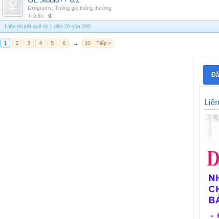
GL Studio++ 8.2
Drograms
,
Thông gió thông thường
Trả lời:
0
Hiển thị kết quả từ 1 đến 20 của 200
1
2
3
4
5
6
→
10
Tiếp >
Đă
Liê