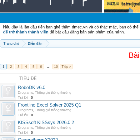
C
Nếu đây là lần đầu tiên bạn ghé thăm dmec.vn và có thắc mắc, bạn có th
để trở thành thành viên
để bắt đầu đăng bán sản phẩm của mình.
Trang chủ
Diễn đàn
Bài
1
2
3
4
5
6
→
10
Tiếp >
TIÊU ĐỀ
RoboDK v6.0
Drograms
,
Thông gió thông thường
Trả lời:
0
Frontline Excel Solver 2025 Q1
Drograms
,
Thông gió thông thường
Trả lời:
0
KISSsoft KISSsys 2026.0 2
Drograms
,
Thông gió thông thường
Trả lời:
0