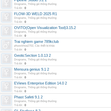
Pipeline Studio 5.2 2
Drograms
,
Thông gió thông thường
Trả lời:
0
FLOW-3D WELD 2025 R1
Drograms
,
Thông gió thông thường
Trả lời:
0
OVITO(Open Visualization Tool)3.15.2
Drograms
,
Thông gió thông thường
Trả lời:
0
Trai nghiem game 789kclub
phuockhoa2702
,
Các thiết bị khác
Trả lời:
0
GeoticSection 1.0.13 2
Drograms
,
Thông gió thông thường
Trả lời:
0
Mensura genius 9.1 2
Drograms
,
Thông gió thông thường
Trả lời:
0
EViews Enterprise Edition 14.0 2
Drograms
,
Thông gió thông thường
Trả lời:
0
Phast Safeti 9.1 2
Drograms
,
Thông gió thông thường
Trả lời:
0