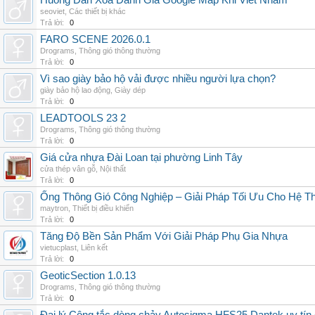
Huong Dan Xoa Danh Gia Google Map Khi Viet Nham
seoviet
,
Các thiết bị khác
Trả lời:
0
FARO SCENE 2026.0.1
Drograms
,
Thông gió thông thường
Trả lời:
0
Vì sao giày bảo hộ vải được nhiều người lựa chọn?
giày bảo hộ lao động
,
Giày dép
Trả lời:
0
LEADTOOLS 23 2
Drograms
,
Thông gió thông thường
Trả lời:
0
Giá cửa nhựa Đài Loan tại phường Linh Tây
cửa thép vân gỗ
,
Nội thất
Trả lời:
0
Ống Thông Gió Công Nghiệp – Giải Pháp Tối Ưu Cho Hệ 
maytron
,
Thiết bị điều khiển
Trả lời:
0
Tăng Độ Bền Sản Phẩm Với Giải Pháp Phụ Gia Nhựa
vietucplast
,
Liên kết
Trả lời:
0
GeoticSection 1.0.13
Drograms
,
Thông gió thông thường
Trả lời:
0