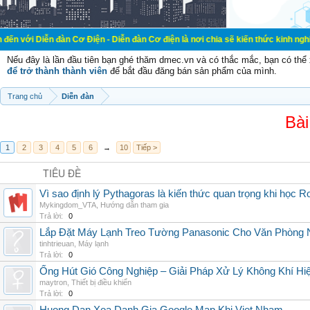
đàn Cơ Điện - Diễn đàn Cơ điện là nơi chia sẽ kiến thức kinh nghiệm trong lãn
Nếu đây là lần đầu tiên bạn ghé thăm dmec.vn và có thắc mắc, bạn có th
để trở thành thành viên
để bắt đầu đăng bán sản phẩm của mình.
Trang chủ
Diễn đàn
Bài
1
2
3
4
5
6
→
10
Tiếp >
TIÊU ĐỀ
Vì sao định lý Pythagoras là kiến thức quan trọng khi học R
Mykingdom_VTA
,
Hướng dẫn tham gia
Trả lời:
0
Lắp Đặt Máy Lạnh Treo Tường Panasonic Cho Văn Phòng 
tinhtrieuan
,
Máy lạnh
Trả lời:
0
Ống Hút Gió Công Nghiệp – Giải Pháp Xử Lý Không Khí H
maytron
,
Thiết bị điều khiển
Trả lời:
0