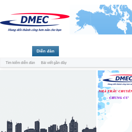
Trang chủ
Diễn đàn
Thành viên
Tìm kiếm diễn đàn
Bài viết gần đây