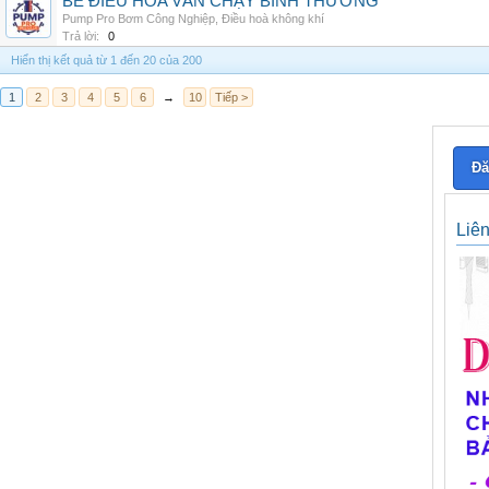
BỂ ĐIỀU HÒA VẪN CHẠY BÌNH THƯỜNG
Pump Pro Bơm Công Nghiệp
,
Điều hoà không khí
Trả lời:
0
Hiển thị kết quả từ 1 đến 20 của 200
1
2
3
4
5
6
→
10
Tiếp >
Đă
Liê