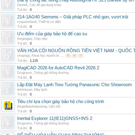
Đại lý Công tắc dòng chảy Autosigma HFS25 Dantek uy tín 
Dantek
,
Các đồ gia dụng khác
Trả lời:
0
214-1AG40 Siemens – Giải pháp PLC nhỏ gọn, vượt trội
vyquantriweb
,
Thiết bị cơ điện
Trả lời:
0
Ưu điểm của giày bảo hộ đế cao su
thegioigiay
,
Giày dép
Trả lời:
0
VĂN HÓA CỘI NGUỒN RỒNG TIÊN VIỆT NAM - QUỐ
shopoga
,
Khoa học huyền bí
...
55
56
57
Trả lời:
1,125
MagiCAD 2026 for AutoCAD Revit 2026 2
Drograms
,
Thông gió thông thường
Trả lời:
0
Lắp Đặt Máy Lạnh Treo Tường Panasonic Cho Showroom
tinhtrieuan
,
Máy lạnh
Trả lời:
0
Tiêu chí lựa chọn giày bảo hộ cho công trình
thegioibaoholaodong
,
Liên kết
Trả lời:
0
Inertial Explorer 11(IE11)GNSS+INS 2
Drograms
,
Thông gió thông thường
Trả lời:
0