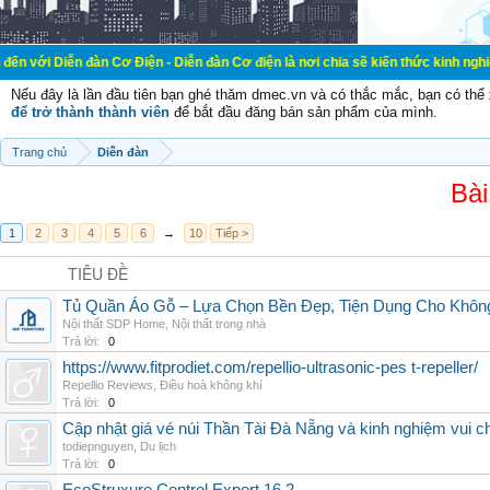
đàn Cơ Điện - Diễn đàn Cơ điện là nơi chia sẽ kiến thức kinh nghiệm trong lãnh
Nếu đây là lần đầu tiên bạn ghé thăm dmec.vn và có thắc mắc, bạn có th
để trở thành thành viên
để bắt đầu đăng bán sản phẩm của mình.
Trang chủ
Diễn đàn
Bài
1
2
3
4
5
6
→
10
Tiếp >
TIÊU ĐỀ
Tủ Quần Áo Gỗ – Lựa Chọn Bền Đẹp, Tiện Dụng Cho Khôn
Nội thất SDP Home
,
Nội thất trong nhà
Trả lời:
0
https://www.fitprodiet.com/repellio-ultrasonic-pes t-repeller/
Repellio Reviews
,
Điều hoà không khí
Trả lời:
0
Cập nhật giá vé núi Thần Tài Đà Nẵng và kinh nghiệm vui c
todiepnguyen
,
Du lịch
Trả lời:
0