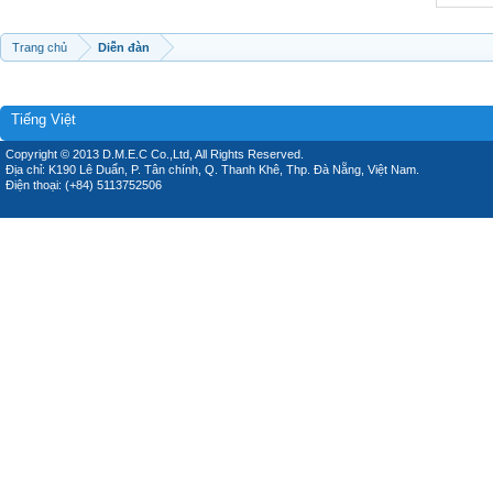
Trang chủ
Diễn đàn
Tiếng Việt
Copyright © 2013 D.M.E.C Co.,Ltd, All Rights Reserved.
Địa chỉ: K190 Lê Duẩn, P. Tân chính, Q. Thanh Khê, Thp. Đà Nẵng, Việt Nam.
Điện thoại: (+84) 5113752506