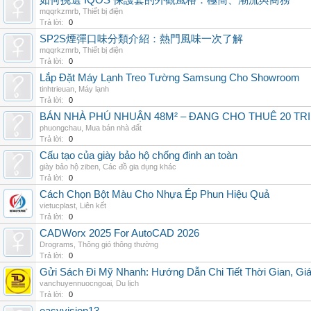
如何挑選 IQOS 保護套的外觀風格：極簡、潮流與商務
mqqrkzmrb
,
Thiết bị điện
Trả lời:
0
SP2S煙彈口味分類介紹：熱門風味一次了解
mqqrkzmrb
,
Thiết bị điện
Trả lời:
0
Lắp Đặt Máy Lạnh Treo Tường Samsung Cho Showroom
tinhtrieuan
,
Máy lạnh
Trả lời:
0
BÁN NHÀ PHÚ NHUẬN 48M² – ĐANG CHO THUÊ 20 TRIỆ
phuongchau
,
Mua bán nhà đất
Trả lời:
0
Cấu tạo của giày bảo hộ chống đinh an toàn
giày bảo hộ ziben
,
Các đồ gia dụng khác
Trả lời:
0
Cách Chọn Bột Màu Cho Nhựa Ép Phun Hiệu Quả
vietucplast
,
Liên kết
Trả lời:
0
CADWorx 2025 For AutoCAD 2026
Drograms
,
Thông gió thông thường
Trả lời:
0
Gửi Sách Đi Mỹ Nhanh: Hướng Dẫn Chi Tiết Thời Gian, G
vanchuyennuocngoai
,
Du lịch
Trả lời:
0