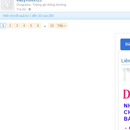
easyvision13
Drograms
,
Thông gió thông thường
Trả lời:
0
Hiển thị kết quả từ 1 đến 20 của 200
1
2
3
4
5
6
→
10
Tiếp >
Đă
Liê