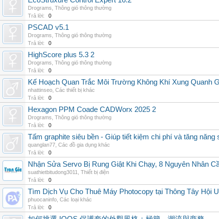
EcoStruxure Control Expert 16.2
Drograms
,
Thông gió thông thường
Trả lời:
0
PSCAD v5.1
Drograms
,
Thông gió thông thường
Trả lời:
0
HighScore plus 5.3 2
Drograms
,
Thông gió thông thường
Trả lời:
0
Kế Hoạch Quan Trắc Môi Trường Không Khí Xung Quanh
nhattinseo
,
Các thiết bị khác
Trả lời:
0
Hexagon PPM Coade CADWorx 2025 2
Drograms
,
Thông gió thông thường
Trả lời:
0
Tấm graphite siêu bền - Giúp tiết kiệm chi phí và tăng năng 
quanglan77
,
Các đồ gia dụng khác
Trả lời:
0
Nhận Sửa Servo Bị Rung Giật Khi Chạy, 8 Nguyên Nhân C
suathietbitudong3011
,
Thiết bị điện
Trả lời:
0
Tìm Dịch Vụ Cho Thuê Máy Photocopy tại Thông Tây Hội U
phuocaninfo
,
Các loại khác
Trả lời:
0