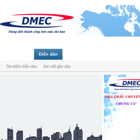
Trang chủ
Diễn đàn
Thành viên
Tìm kiếm diễn đàn
Bài viết gần đây