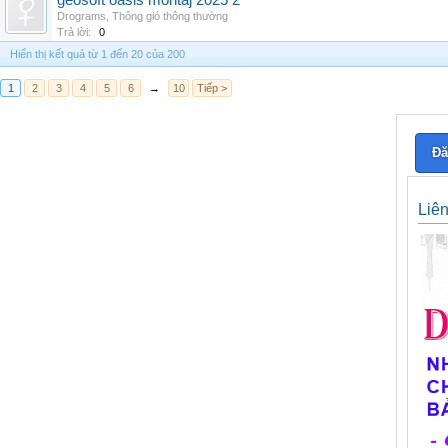
geosoft oasis montaj 2025 2
Drograms
,
Thông gió thông thường
Trả lời:
0
Hiển thị kết quả từ 1 đến 20 của 200
1
2
3
4
5
6
→
10
Tiếp >
Đă
Liê