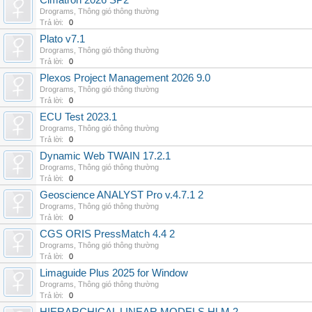
Cimatron 2026 SP2
Drograms
,
Thông gió thông thường
Trả lời:
0
Plato v7.1
Drograms
,
Thông gió thông thường
Trả lời:
0
Plexos Project Management 2026 9.0
Drograms
,
Thông gió thông thường
Trả lời:
0
ECU Test 2023.1
Drograms
,
Thông gió thông thường
Trả lời:
0
Dynamic Web TWAIN 17.2.1
Drograms
,
Thông gió thông thường
Trả lời:
0
Geoscience ANALYST Pro v.4.7.1 2
Drograms
,
Thông gió thông thường
Trả lời:
0
CGS ORIS PressMatch 4.4 2
Drograms
,
Thông gió thông thường
Trả lời:
0
Limaguide Plus 2025 for Window
Drograms
,
Thông gió thông thường
Trả lời:
0