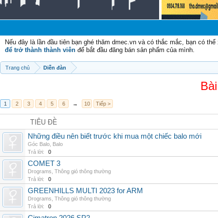
Nếu đây là lần đầu tiên bạn ghé thăm dmec.vn và có thắc mắc, bạn có th
để trở thành thành viên
để bắt đầu đăng bán sản phẩm của mình.
Trang chủ
Diễn đàn
Bài
1
2
3
4
5
6
→
10
Tiếp >
TIÊU ĐỀ
Những điều nên biết trước khi mua một chiếc balo mới
Góc Balo
,
Balo
Trả lời:
0
COMET 3
Drograms
,
Thông gió thông thường
Trả lời:
0
GREENHILLS MULTI 2023 for ARM
Drograms
,
Thông gió thông thường
Trả lời:
0