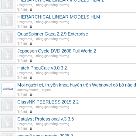
HIERARCHICAL LINEAR MODELS HLM 2
Drograms
,
Thông gió thông thường
Trả lời:
0
HIERARCHICAL LINEAR MODELS HLM
Drograms
,
Thông gió thông thường
Trả lời:
0
QuadSpinner Gaea 2.2.9 Enterprise
Drograms
,
Thông gió thông thường
Trả lời:
0
Jeppesen Cycle DVD 2608 Full World 2
Drograms
,
Thông gió thông thường
Trả lời:
0
Hatch PneuCalc v8.0.3 2
Drograms
,
Thông gió thông thường
Trả lời:
0
Mọi người ơi, truyện khoa huyễn trên Webnovel có bộ nào
doctruyenonlz
,
Truyện
Trả lời:
0
ClassNK PEERLESS 2019.2 2
Drograms
,
Thông gió thông thường
Trả lời:
0
Catalyst Professional v.3.3.5
Drograms
,
Thông gió thông thường
Trả lời:
0