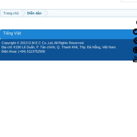
Trang chủ
Diễn đàn
Tiếng Việt
Copyright © 2013 D.M.E.C Co.,Ltd, All Rights Reserved.
Địa chỉ: K190 Lê Duẩn, P. Tân chính, Q. Thanh Khê, Thp. Đà Nẵng, Việt Nam.
Điện thoại: (+84) 5113752506