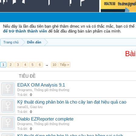
C
Nếu đây là lần đầu tiên bạn ghé thăm dmec.vn và có thắc mắc, bạn có th
để trở thành thành viên
để bắt đầu đăng bán sản phẩm của mình.
Trang chủ
Diễn đàn
Bài
1
2
3
4
5
6
→
10
Tiếp >
TIÊU ĐỀ
EDAX OIM Analysis 9.1
Drograms
,
Thông gió thông thường
Trả lời:
0
Kỹ thuật dùng phân bón lá cho cây lan đạt hiệu quả cao
nana01
,
Giao lưu
Trả lời:
0
Diablo EZReporter complete
Drograms
,
Thông gió thông thường
Trả lời:
0