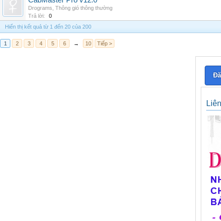
CabMaster Pro v12.0
Drograms
,
Thông gió thông thường
Trả lời:
0
Hiển thị kết quả từ 1 đến 20 của 200
1
2
3
4
5
6
→
10
Tiếp >
Đă
Liê