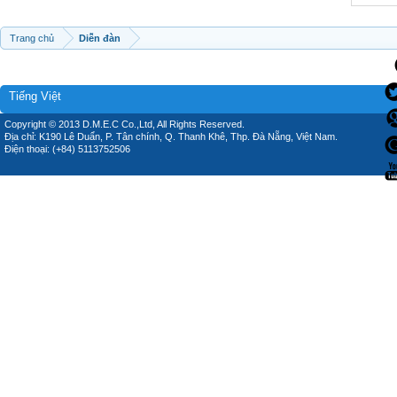
Trang chủ
Diễn đàn
Tiếng Việt
Copyright © 2013 D.M.E.C Co.,Ltd, All Rights Reserved.
Địa chỉ: K190 Lê Duẩn, P. Tân chính, Q. Thanh Khê, Thp. Đà Nẵng, Việt Nam.
Điện thoại: (+84) 5113752506