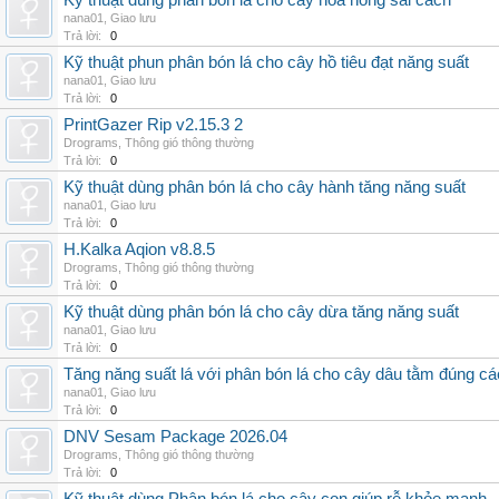
Kỹ thuật dùng phân bón lá cho cây hoa hồng sai cách
nana01
,
Giao lưu
Trả lời:
0
Kỹ thuật phun phân bón lá cho cây hồ tiêu đạt năng suất
nana01
,
Giao lưu
Trả lời:
0
PrintGazer Rip v2.15.3 2
Drograms
,
Thông gió thông thường
Trả lời:
0
Kỹ thuật dùng phân bón lá cho cây hành tăng năng suất
nana01
,
Giao lưu
Trả lời:
0
H.Kalka Aqion v8.8.5
Drograms
,
Thông gió thông thường
Trả lời:
0
Kỹ thuật dùng phân bón lá cho cây dừa tăng năng suất
nana01
,
Giao lưu
Trả lời:
0
Tăng năng suất lá với phân bón lá cho cây dâu tằm đúng c
nana01
,
Giao lưu
Trả lời:
0
DNV Sesam Package 2026.04
Drograms
,
Thông gió thông thường
Trả lời:
0