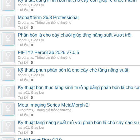
Kỹ thuật dùng Phân bón lá cho cây con giúp rễ khỏe mạnh
nana01
,
Giao lưu
Trả lời:
0
MobaXterm 26.3 Professional
Drograms
,
Thông gió thông thường
Trả lời:
0
Phân bón lá cho cây chuối giúp tăng năng suất vượt trội
nana01
,
Giao lưu
Trả lời:
0
FIFTY2 PeronLab 2026 v7.0.5
Drograms
,
Thông gió thông thường
Trả lời:
0
Kỹ thuật phun phân bón lá cho cây chè tăng năng suất
nana01
,
Giao lưu
Trả lời:
0
Kỹ thuật bón thúc tăng sinh trưởng bằng phân bón lá cho c
nana01
,
Giao lưu
Trả lời:
0
Meta Imaging Series MetaMorph 2
Drograms
,
Thông gió thông thường
Trả lời:
0
Kỹ thuật tăng năng suất mủ với phân bón lá cho cây cao su
nana01
,
Giao lưu
Trả lời:
0