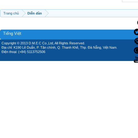
Trang chủ
Diễn đàn
Tiếng Việt
Copyright © 2013 D.M.E.C Co.,Ltd, All Rights Reserved.
Địa chỉ: K190 Lê Duẩn, P. Tân chính, Q. Thanh Khê, Thp. Đà Nẵng, Việt Nam.
Điện thoại: (+84) 5113752506