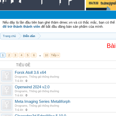
Nếu đây là lần đầu tiên bạn ghé thăm dmec.vn và có thắc mắc, bạn có th
để trở thành thành viên
để bắt đầu đăng bán sản phẩm của mình.
Trang chủ
Diễn đàn
Bài
1
2
3
4
5
6
→
10
Tiếp >
TIÊU ĐỀ
Forsk Atoll 3.6 x64
Drograms
,
Thông gió thông thường
Trả lời:
0
Openwind 2024 v2.0
Drograms
,
Thông gió thông thường
Trả lời:
0
Meta Imaging Series MetaMorph
Drograms
,
Thông gió thông thường
Trả lời:
0