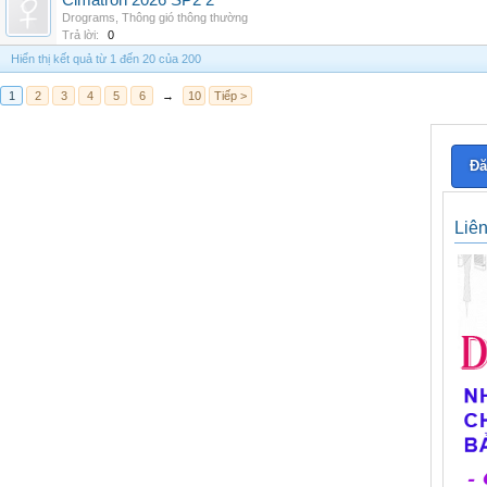
Cimatron 2026 SP2 2
Drograms
,
Thông gió thông thường
Trả lời:
0
Hiển thị kết quả từ 1 đến 20 của 200
1
2
3
4
5
6
→
10
Tiếp >
Đă
Liê