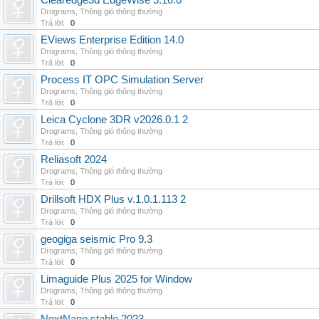
Clearedge3d EdgeWise 5.10.0
Drograms
,
Thông gió thông thường
Trả lời:
0
EViews Enterprise Edition 14.0
Drograms
,
Thông gió thông thường
Trả lời:
0
Process IT OPC Simulation Server
Drograms
,
Thông gió thông thường
Trả lời:
0
Leica Cyclone 3DR v2026.0.1 2
Drograms
,
Thông gió thông thường
Trả lời:
0
Reliasoft 2024
Drograms
,
Thông gió thông thường
Trả lời:
0
Drillsoft HDX Plus v.1.0.1.113 2
Drograms
,
Thông gió thông thường
Trả lời:
0
geogiga seismic Pro 9.3
Drograms
,
Thông gió thông thường
Trả lời:
0
Limaguide Plus 2025 for Window
Drograms
,
Thông gió thông thường
Trả lời:
0