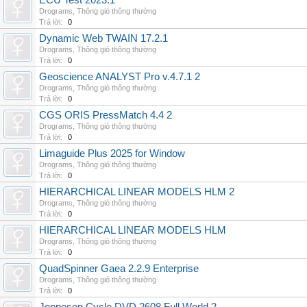
ECU Test 2023.1
Drograms
,
Thông gió thông thường
Trả lời:
0
Dynamic Web TWAIN 17.2.1
Drograms
,
Thông gió thông thường
Trả lời:
0
Geoscience ANALYST Pro v.4.7.1 2
Drograms
,
Thông gió thông thường
Trả lời:
0
CGS ORIS PressMatch 4.4 2
Drograms
,
Thông gió thông thường
Trả lời:
0
Limaguide Plus 2025 for Window
Drograms
,
Thông gió thông thường
Trả lời:
0
HIERARCHICAL LINEAR MODELS HLM 2
Drograms
,
Thông gió thông thường
Trả lời:
0
HIERARCHICAL LINEAR MODELS HLM
Drograms
,
Thông gió thông thường
Trả lời:
0
QuadSpinner Gaea 2.2.9 Enterprise
Drograms
,
Thông gió thông thường
Trả lời:
0