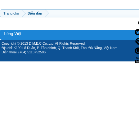
Trang chủ
Diễn đàn
Tiếng Việt
Copyright © 2013 D.M.E.C Co.,Ltd, All Rights Reserved.
Địa chỉ: K190 Lê Duẩn, P. Tân chính, Q. Thanh Khê, Thp. Đà Nẵng, Việt Nam.
Điện thoại: (+84) 5113752506