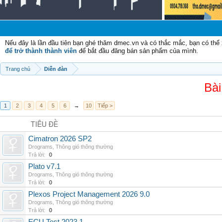
Nếu đây là lần đầu tiên bạn ghé thăm dmec.vn và có thắc mắc, bạn có th
để trở thành thành viên
để bắt đầu đăng bán sản phẩm của mình.
Trang chủ
Diễn đàn
Bài
1
2
3
4
5
6
→
10
Tiếp >
TIÊU ĐỀ
Cimatron 2026 SP2
Drograms
,
Thông gió thông thường
Trả lời:
0
Plato v7.1
Drograms
,
Thông gió thông thường
Trả lời:
0
Plexos Project Management 2026 9.0
Drograms
,
Thông gió thông thường
Trả lời:
0