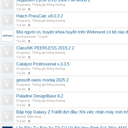
Jeppesen Cycle DVD 2608 Full World 2
Drograms
,
Thông gió thông thường
Trả lời:
0
Hatch PneuCalc v8.0.3 2
Drograms
,
Thông gió thông thường
Trả lời:
0
Mọi người ơi, truyện khoa huyễn trên Webnovel có bộ nào
doctruyenonlz
,
Truyện
Trả lời:
0
ClassNK PEERLESS 2019.2 2
Drograms
,
Thông gió thông thường
Trả lời:
0
Catalyst Professional v.3.3.5
Drograms
,
Thông gió thông thường
Trả lời:
0
geosoft oasis montaj 2025 2
Drograms
,
Thông gió thông thường
Trả lời:
0
Paladine DesignBase 6.2
Drograms
,
Thông gió thông thường
Trả lời:
0
Đập hộp Galaxy Z Fold8 đợt đầu: Khi việc nhận máy mới tr
pthao6
,
Điện thoại
Trả lời:
0