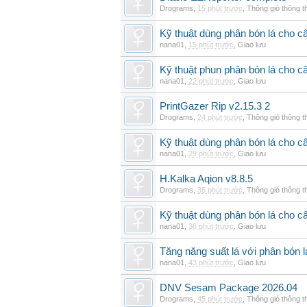
Drograms
,
15 phút trước
,
Thông gió thông 
Kỹ thuật dùng phân bón lá cho c
nana01
,
15 phút trước
,
Giao lưu
Kỹ thuật phun phân bón lá cho câ
nana01
,
22 phút trước
,
Giao lưu
PrintGazer Rip v2.15.3 2
Drograms
,
24 phút trước
,
Thông gió thông 
Kỹ thuật dùng phân bón lá cho c
nana01
,
29 phút trước
,
Giao lưu
H.Kalka Aqion v8.8.5
Drograms
,
35 phút trước
,
Thông gió thông 
Kỹ thuật dùng phân bón lá cho c
nana01
,
36 phút trước
,
Giao lưu
Tăng năng suất lá với phân bón 
nana01
,
43 phút trước
,
Giao lưu
DNV Sesam Package 2026.04
Drograms
,
45 phút trước
,
Thông gió thông 