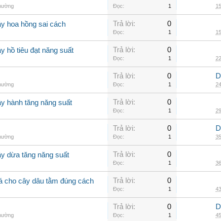
thường
Đọc:
1
15
Trả lời:
0
ây hoa hồng sai cách
Đọc:
1
15
Trả lời:
0
y hồ tiêu đạt năng suất
Đọc:
1
22
Trả lời:
0
D
thường
Đọc:
1
24
Trả lời:
0
ây hành tăng năng suất
Đọc:
1
29
Trả lời:
0
D
thường
Đọc:
1
35
Trả lời:
0
ây dừa tăng năng suất
Đọc:
1
36
Trả lời:
0
lá cho cây dâu tằm đúng cách
Đọc:
1
43
Trả lời:
0
D
thường
Đọc:
1
45