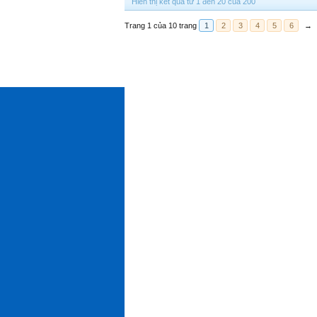
Hiển thị kết quả từ 1 đến 20 của 200
Trang 1 của 10 trang
1
2
3
4
5
6
→