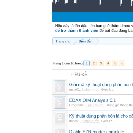
Nếu đây là lần đầu tiên bạn ghé thăm dmec.
để trở thành thành viên
để bắt đầu đăng bá
Trang chủ
Diễn đàn
Trang 1 của 10 trang
1
2
3
4
5
6
→
TIÊU ĐỀ
Giải mã kỹ thuật dùng phân bón l
nana01
,
1 phút trước
,
Giao lưu
EDAX OIM Analysis 9.1
Drograms
,
6 phút trước
,
Thông gió thông t
Kỹ thuật dùng phân bón lá cho câ
nana01
,
8 phút trước
,
Giao lưu
Diablo EZReporter complete