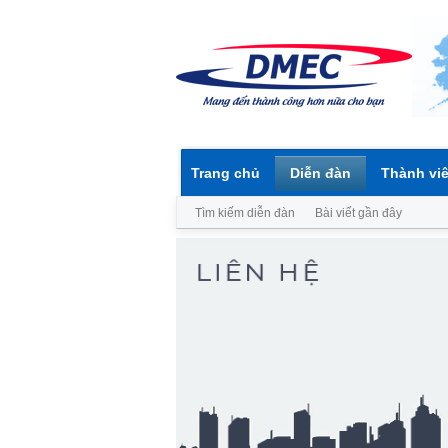
Trang chủ
Diễn đàn
Thành vi
Tìm kiếm diễn đàn
Bài viết gần đây