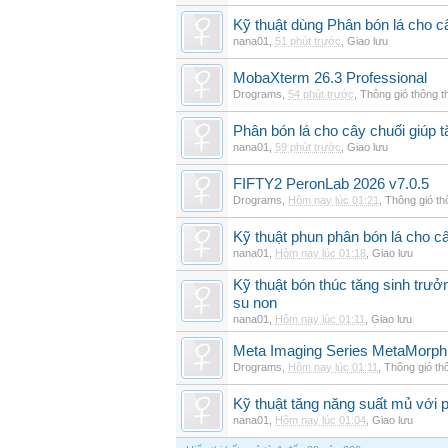
Kỹ thuật dùng Phân bón lá cho c
nana01
,
51 phút trước
,
Giao lưu
MobaXterm 26.3 Professional
Drograms
,
54 phút trước
,
Thông gió thông 
Phân bón lá cho cây chuối giúp t
nana01
,
59 phút trước
,
Giao lưu
FIFTY2 PeronLab 2026 v7.0.5
Drograms
,
Hôm nay lúc 01:21
,
Thông gió t
Kỹ thuật phun phân bón lá cho c
nana01
,
Hôm nay lúc 01:18
,
Giao lưu
Kỹ thuật bón thúc tăng sinh trư
su non
nana01
,
Hôm nay lúc 01:11
,
Giao lưu
Meta Imaging Series MetaMorph
Drograms
,
Hôm nay lúc 01:11
,
Thông gió th
Kỹ thuật tăng năng suất mủ với 
nana01
,
Hôm nay lúc 01:04
,
Giao lưu