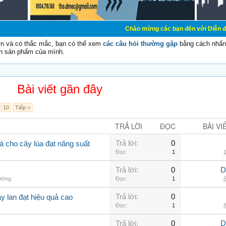
Chào mừng các bạn đến với Diễn đàn Cơ Điện - Di
vn và có thắc mắc, bạn có thể xem
các câu hỏi thường gặp
bằng cách nhấn 
n sản phẩm của mình.
Bài viết gần đây
10
Tiếp >
TRẢ LỜI
ĐỌC
BÀI VI
Trả lời:
0
á cho cây lúa đạt năng suất
Đọc:
1
1
Trả lời:
0
D
hường
Đọc:
1
6
Trả lời:
0
y lan đạt hiệu quả cao
Đọc:
1
8
Trả lời:
0
D