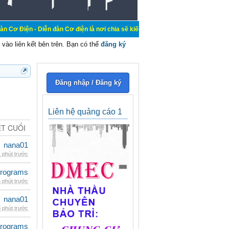
ễn đàn Cơ điện là nơi chia sẽ kiến thức kinh nghiệm trong lãnh vực cơ điện, m
vào liên kết bên trên. Bạn có thể
đăng ký
Đăng nhập / Đăng ký
Liên hệ quảng cáo 1
ẾT CUỐI
nana01
 phút trước
rograms
 phút trước
nana01
 phút trước
rograms