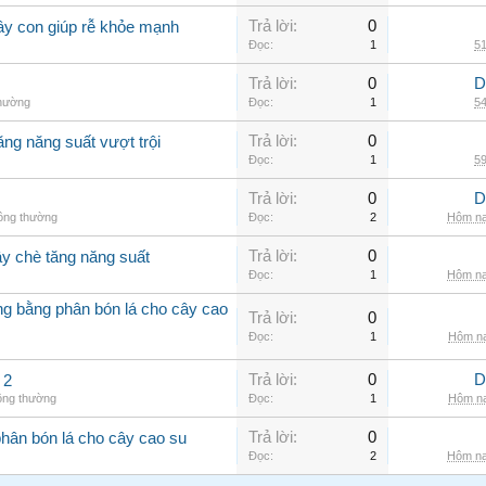
Trả lời:
0
ây con giúp rễ khỏe mạnh
Đọc:
1
51
Trả lời:
0
D
thường
Đọc:
1
54
Trả lời:
0
ăng năng suất vượt trội
Đọc:
1
59
Trả lời:
0
D
hông thường
Đọc:
2
Hôm na
Trả lời:
0
ây chè tăng năng suất
Đọc:
1
Hôm na
ởng bằng phân bón lá cho cây cao
Trả lời:
0
Đọc:
1
Hôm na
Trả lời:
0
D
 2
ông thường
Đọc:
1
Hôm na
Trả lời:
0
phân bón lá cho cây cao su
Đọc:
2
Hôm na