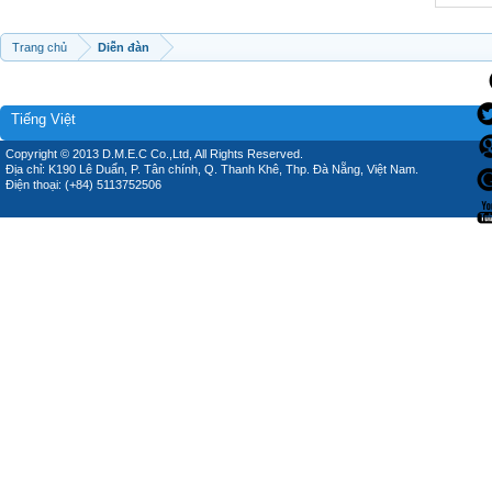
Trang chủ
Diễn đàn
Tiếng Việt
Copyright © 2013 D.M.E.C Co.,Ltd, All Rights Reserved.
Địa chỉ: K190 Lê Duẩn, P. Tân chính, Q. Thanh Khê, Thp. Đà Nẵng, Việt Nam.
Điện thoại: (+84) 5113752506