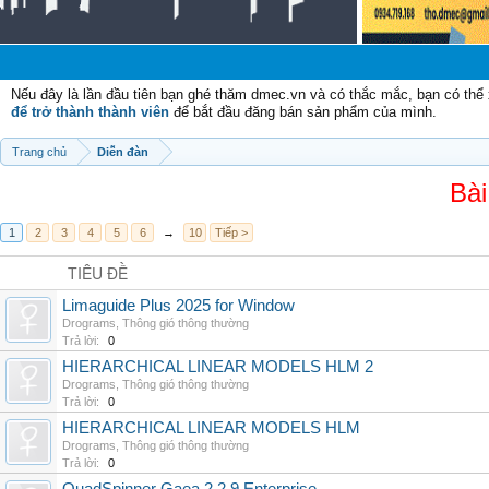
C
Nếu đây là lần đầu tiên bạn ghé thăm dmec.vn và có thắc mắc, bạn có th
để trở thành thành viên
để bắt đầu đăng bán sản phẩm của mình.
Trang chủ
Diễn đàn
Bài
1
2
3
4
5
6
→
10
Tiếp >
TIÊU ĐỀ
Limaguide Plus 2025 for Window
Drograms
,
Thông gió thông thường
Trả lời:
0
HIERARCHICAL LINEAR MODELS HLM 2
Drograms
,
Thông gió thông thường
Trả lời:
0
HIERARCHICAL LINEAR MODELS HLM
Drograms
,
Thông gió thông thường
Trả lời:
0