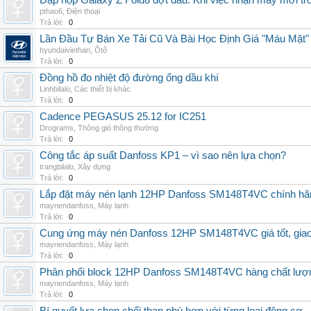
Đập hộp Galaxy Z Fold8 đợt đầu: Khi việc nhận máy mới tr
pthao6
,
Điện thoại
Trả lời:
0
Lần Đầu Tự Bán Xe Tải Cũ Và Bài Học Định Giá "Máu Mặt"
hyundaiviethan
,
Ôtô
Trả lời:
0
Đồng hồ đo nhiệt độ đường ống dầu khí
Linhbilalo
,
Các thiết bị khác
Trả lời:
0
Cadence PEGASUS 25.12 for IC251
Drograms
,
Thông gió thông thường
Trả lời:
0
Công tắc áp suất Danfoss KP1 – vì sao nên lựa chọn?
trangbilalo
,
Xây dựng
Trả lời:
0
Lắp đặt máy nén lạnh 12HP Danfoss SM148T4VC chính hãng, 
maynendanfoss
,
Máy lạnh
Trả lời:
0
Cung ứng máy nén Danfoss 12HP SM148T4VC giá tốt, giao h
maynendanfoss
,
Máy lạnh
Trả lời:
0
Phân phối block 12HP Danfoss SM148T4VC hàng chất lượng,
maynendanfoss
,
Máy lạnh
Trả lời:
0