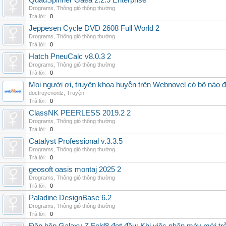
QuadSpinner Gaea 2.2.9 Enterprise
Drograms
,
Thông gió thông thường
Trả lời:
0
Jeppesen Cycle DVD 2608 Full World 2
Drograms
,
Thông gió thông thường
Trả lời:
0
Hatch PneuCalc v8.0.3 2
Drograms
,
Thông gió thông thường
Trả lời:
0
Mọi người ơi, truyện khoa huyễn trên Webnovel có bộ nào
doctruyenonlz
,
Truyện
Trả lời:
0
ClassNK PEERLESS 2019.2 2
Drograms
,
Thông gió thông thường
Trả lời:
0
Catalyst Professional v.3.3.5
Drograms
,
Thông gió thông thường
Trả lời:
0
geosoft oasis montaj 2025 2
Drograms
,
Thông gió thông thường
Trả lời:
0
Paladine DesignBase 6.2
Drograms
,
Thông gió thông thường
Trả lời:
0