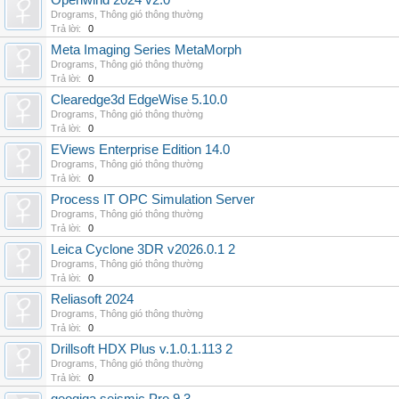
Openwind 2024 v2.0
Drograms
,
Thông gió thông thường
Trả lời:
0
Meta Imaging Series MetaMorph
Drograms
,
Thông gió thông thường
Trả lời:
0
Clearedge3d EdgeWise 5.10.0
Drograms
,
Thông gió thông thường
Trả lời:
0
EViews Enterprise Edition 14.0
Drograms
,
Thông gió thông thường
Trả lời:
0
Process IT OPC Simulation Server
Drograms
,
Thông gió thông thường
Trả lời:
0
Leica Cyclone 3DR v2026.0.1 2
Drograms
,
Thông gió thông thường
Trả lời:
0
Reliasoft 2024
Drograms
,
Thông gió thông thường
Trả lời:
0
Drillsoft HDX Plus v.1.0.1.113 2
Drograms
,
Thông gió thông thường
Trả lời:
0