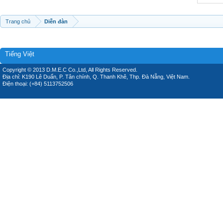
Trang chủ
Diễn đàn
Tiếng Việt
Copyright © 2013 D.M.E.C Co.,Ltd, All Rights Reserved.
Địa chỉ: K190 Lê Duẩn, P. Tân chính, Q. Thanh Khê, Thp. Đà Nẵng, Việt Nam.
Điện thoại: (+84) 5113752506