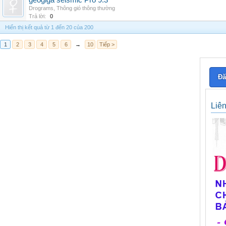
geogiga seismic Pro 9.3
Drograms
,
Thông gió thông thường
Trả lời:
0
Hiển thị kết quả từ 1 đến 20 của 200
1
2
3
4
5
6
→
10
Tiếp >
Đă
Liê