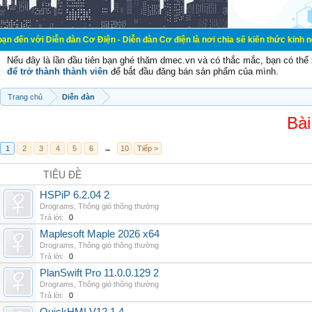
 Diễn đàn Cơ Điện - Diễn đàn Cơ điện là nơi chia sẽ kiến thức kinh nghiệm tron
Nếu đây là lần đầu tiên bạn ghé thăm dmec.vn và có thắc mắc, bạn có th
để trở thành thành viên
để bắt đầu đăng bán sản phẩm của mình.
Trang chủ
Diễn đàn
Bài
1
2
3
4
5
6
→
10
Tiếp >
TIÊU ĐỀ
HSPiP 6.2.04 2
Drograms
,
Thông gió thông thường
Trả lời:
0
Maplesoft Maple 2026 x64
Drograms
,
Thông gió thông thường
Trả lời:
0
PlanSwift Pro 11.0.0.129 2
Drograms
,
Thông gió thông thường
Trả lời:
0