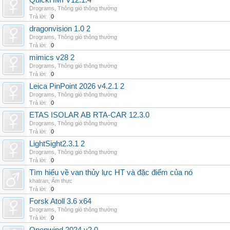
QuickHMI V12.1.4
Drograms
,
Thông gió thông thường
Trả lời:
0
dragonvision 1.0 2
Drograms
,
Thông gió thông thường
Trả lời:
0
mimics v28 2
Drograms
,
Thông gió thông thường
Trả lời:
0
Leica PinPoint 2026 v4.2.1 2
Drograms
,
Thông gió thông thường
Trả lời:
0
ETAS ISOLAR AB RTA-CAR 12.3.0
Drograms
,
Thông gió thông thường
Trả lời:
0
LightSight2.3.1 2
Drograms
,
Thông gió thông thường
Trả lời:
0
Tìm hiểu về van thủy lực HT và đặc điểm của nó
khatran
,
Ẩm thực
Trả lời:
0
Forsk Atoll 3.6 x64
Drograms
,
Thông gió thông thường
Trả lời:
0