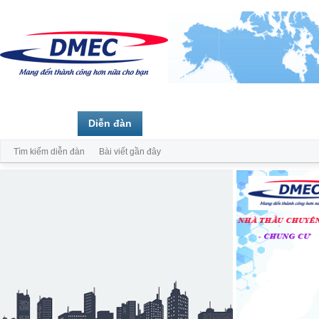
Trang chủ
Diễn đàn
Thành viên
Tìm kiếm diễn đàn
Bài viết gần đây