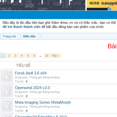
Nếu đây là lần đầu tiên bạn ghé thăm dmec.vn và có thắc mắc, bạn có th
để trở thành thành viên
để bắt đầu đăng bán sản phẩm của mình.
Trang chủ
Diễn đàn
Bài
1
2
3
4
5
6
→
10
Tiếp >
TIÊU ĐỀ
Forsk Atoll 3.6 x64
Drograms
,
Thông gió thông thường
Trả lời:
0
Openwind 2024 v2.0
Drograms
,
Thông gió thông thường
Trả lời:
0
Meta Imaging Series MetaMorph
Drograms
,
Thông gió thông thường
Trả lời:
0