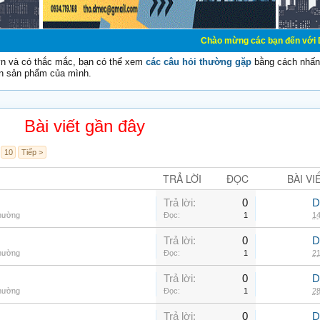
Chào mừng các bạn đến với Diễn đàn Cơ Điệ
vn và có thắc mắc, bạn có thể xem
các câu hỏi thường gặp
bằng cách nhấn 
n sản phẩm của mình.
Bài viết gần đây
10
Tiếp >
TRẢ LỜI
ĐỌC
BÀI VI
Trả lời:
0
D
thường
Đọc:
1
14
Trả lời:
0
D
thường
Đọc:
1
21
Trả lời:
0
D
thường
Đọc:
1
28
Trả lời:
0
D