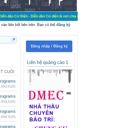
n - Diễn đàn Cơ điện là nơi chia sẽ kiến thức kinh nghiệm trong lãnh vực cơ đ
vào liên kết bên trên. Bạn có thể
đăng ký
Đăng nhập / Đăng ký
Liên hệ quảng cáo 1
ẾT CUỐI
rograms
 phút trước
rograms
 phút trước
rograms
 phút trước
rograms