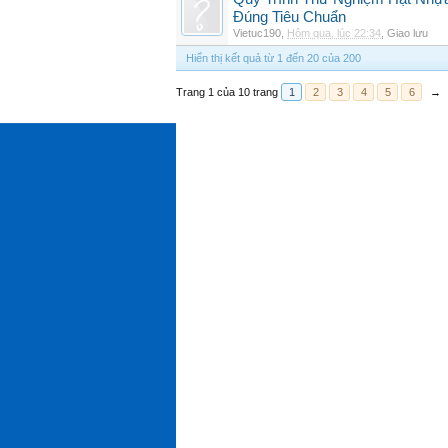
Đúng Tiêu Chuẩn
Vietuc190
,
Hôm qua, lúc 22:34
,
Giao lưu
Hiển thị kết quả từ 1 đến 20 của 200
Trang 1 của 10 trang
1
2
3
4
5
6
→