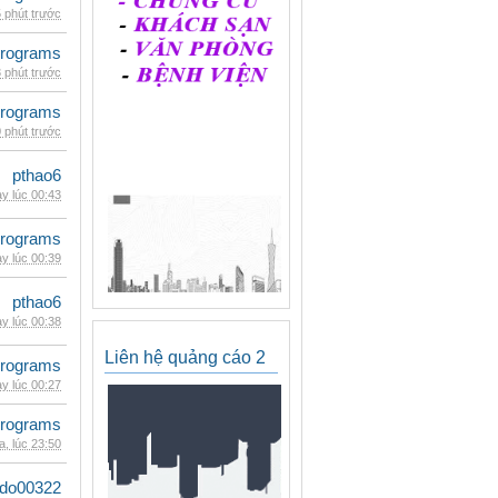
 phút trước
rograms
 phút trước
rograms
 phút trước
pthao6
y lúc 00:43
rograms
y lúc 00:39
pthao6
y lúc 00:38
Liên hệ quảng cáo 2
rograms
y lúc 00:27
rograms
, lúc 23:50
ldo00322