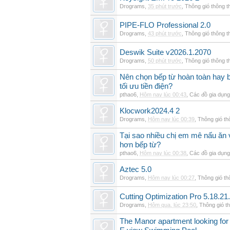
Drograms
,
35 phút trước
,
Thông gió thông 
PIPE-FLO Professional 2.0
Drograms
,
43 phút trước
,
Thông gió thông 
Deswik Suite v2026.1.2070
Drograms
,
50 phút trước
,
Thông gió thông 
Nên chọn bếp từ hoàn toàn hay b
tối ưu tiền điện?
pthao6
,
Hôm nay lúc 00:43
,
Các đồ gia dụn
Klocwork2024.4 2
Drograms
,
Hôm nay lúc 00:39
,
Thông gió t
Tại sao nhiều chị em mê nấu ăn 
hơn bếp từ?
pthao6
,
Hôm nay lúc 00:38
,
Các đồ gia dụn
Aztec 5.0
Drograms
,
Hôm nay lúc 00:27
,
Thông gió t
Cutting Optimization Pro 5.18.21
Drograms
,
Hôm qua, lúc 23:50
,
Thông gió t
The Manor apartment looking for 