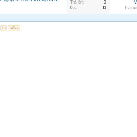
Trả lời:
0
V
Đọc:
12
Hôm qua
10
Tiếp >