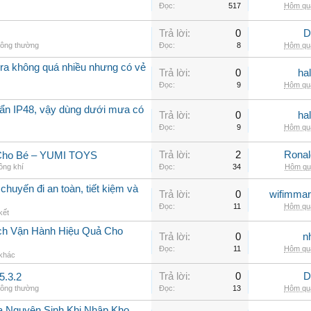
Đọc:
517
Hôm qua
Trả lời:
0
D
hông thường
Đọc:
8
Hôm qua
a không quá nhiều nhưng có vẻ
Trả lời:
0
ha
Đọc:
9
Hôm qua
ẩn IP48, vậy dùng dưới mưa có
Trả lời:
0
ha
Đọc:
9
Hôm qua
Trả lời:
2
Rona
 Cho Bé – YUMI TOYS
ông khí
Đọc:
34
Hôm qua
chuyến đi an toàn, tiết kiệm và
Trả lời:
0
wifimmar
Đọc:
11
Hôm qua
kết
ch Vận Hành Hiệu Quả Cho
Trả lời:
0
n
Đọc:
11
Hôm qua
 khác
Trả lời:
0
D
5.3.2
hông thường
Đọc:
13
Hôm qua
a Nguyên Sinh Khi Nhập Kho