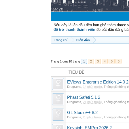
Nếu đây là lần đầu tiên bạn ghé thăm dmec.
để trở thành thành viên
để bắt đầu đăng bá
Trang chủ
Diễn đàn
Trang 1 của 10 trang
1
2
3
4
5
6
→
TIÊU ĐỀ
EViews Enterprise Edition 14.0 2
Drograms
,
14 phút trước
,
Thông gió thông 
Phast Safeti 9.1 2
Drograms
,
21 phút trước
,
Thông gió thông 
GL Studio++ 8.2
Drograms
,
28 phút trước
,
Thông gió thông 
Keysight EMPro 2026 2