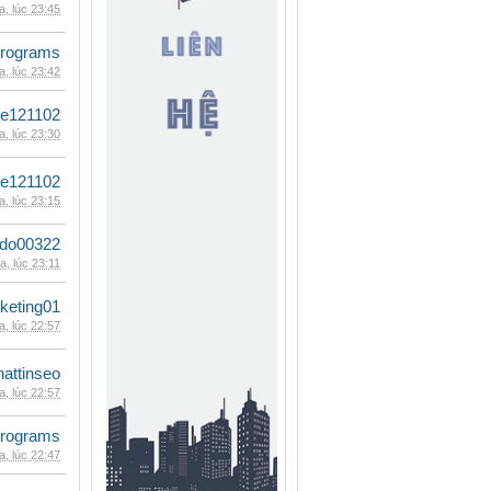
, lúc 23:45
rograms
, lúc 23:42
le121102
, lúc 23:30
le121102
, lúc 23:15
ldo00322
, lúc 23:11
keting01
, lúc 22:57
hattinseo
, lúc 22:57
rograms
, lúc 22:47