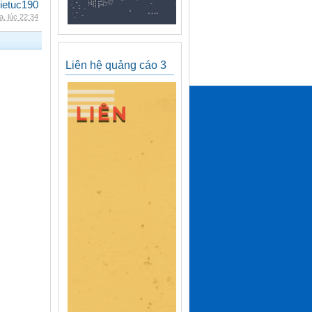
ietuc190
, lúc 22:34
Liên hệ quảng cáo 3