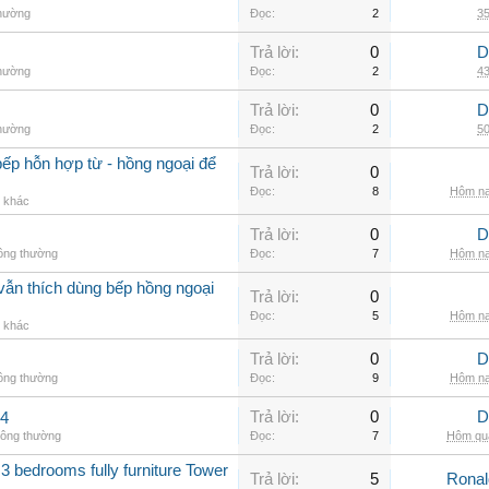
thường
Đọc:
2
35
Trả lời:
0
D
thường
Đọc:
2
43
Trả lời:
0
D
thường
Đọc:
2
50
ếp hỗn hợp từ - hồng ngoại để
Trả lời:
0
Đọc:
8
Hôm na
g khác
Trả lời:
0
D
hông thường
Đọc:
7
Hôm na
vẫn thích dùng bếp hồng ngoại
Trả lời:
0
Đọc:
5
Hôm na
g khác
Trả lời:
0
D
hông thường
Đọc:
9
Hôm na
Trả lời:
0
D
.4
hông thường
Đọc:
7
Hôm qua
3 bedrooms fully furniture Tower
Trả lời:
5
Rona