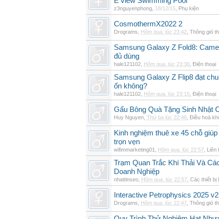
E view Swimming Pool
z3nguyenphong
,
18/12/15
,
Phụ kiện
CosmothermX2022 2
Drograms
,
Hôm qua, lúc 23:42
,
Thông gió t
Samsung Galaxy Z Fold8: Camer
đủ dùng
hale121102
,
Hôm qua, lúc 23:30
,
Điện thoại
Samsung Galaxy Z Flip8 đạt chu
ổn không?
hale121102
,
Hôm qua, lúc 23:15
,
Điện thoại
Gấu Bông Quà Tặng Sinh Nhật
Huy Nguyen
,
Thứ ba lúc 22:46
,
Điều hoà kh
Kinh nghiệm thuê xe 45 chỗ giúp 
trọn vẹn
wifimmarketing01
,
Hôm qua, lúc 22:57
,
Liên 
Trạm Quan Trắc Khí Thải Và Cá
Doanh Nghiệp
nhattinseo
,
Hôm qua, lúc 22:57
,
Các thiết bị
Interactive Petrophysics 2025 v2
Drograms
,
Hôm qua, lúc 22:47
,
Thông gió t
Quy Trình Thử Nghiệm Hạt Nhự