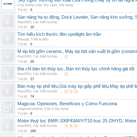
Sky Light: Xưởng sản xuất cửa chống cháy uy tín tại Nghệ 
Cửa chống cháy Sky Light
,
Xây dựng
Trả lời:
0
Sàn nâng hạ tự động, Dock Leveler, Sàn nâng kho xưởng, S
thao3453
,
Các thiết bị khác
Trả lời:
10
Tìm hiểu kích thước đèn spotlight âm trần
Nhunglt
,
Thiết bị điện
Trả lời:
0
M ép bột gốm ceramic, Máy ép bột sản xuất bi gốm (cerami
thao3453
,
Các thiết bị khác
...
2
Trả lời:
20
Địa chỉ bán tời thủy lực, Bán tời thủy lực chính hãng giá tốt
thao3453
,
Các thiết bị khác
...
2
Trả lời:
27
Bán máy ép phế liệu,Giá máy ép giấy phế liệu,Máy ép phế li
thao3453
,
Các thiết bị khác
...
2
3
4
Trả lời:
74
Magicoa: Opiniones, Beneficios y Cómo Funciona
magicoacomprar
,
Góp ý xây dựng
Trả lời:
0
Motor thuỷ lực BMR-100P43AIIY/T10 trục 25 ZIHYD, Motor
thao3453
,
Các thiết bị khác
...
7
8
9
Trả lời:
169