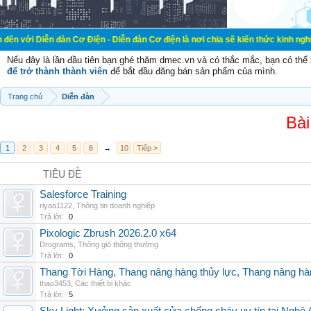
đàn Cơ Điện - Diễn đàn Cơ điện là nơi chia sẽ kiến thức kinh nghiệm trong lãn
Nếu đây là lần đầu tiên bạn ghé thăm dmec.vn và có thắc mắc, bạn có th
để trở thành thành viên
để bắt đầu đăng bán sản phẩm của mình.
Trang chủ
Diễn đàn
Bài
1
2
3
4
5
6
→
10
Tiếp >
TIÊU ĐỀ
Salesforce Training
riyaa1122
,
Thông tin doanh nghiệp
Trả lời:
0
Pixologic Zbrush 2026.2.0 x64
Drograms
,
Thông gió thông thường
Trả lời:
0
Thang Tời Hàng, Thang nâng hàng thủy lực, Thang nâng hà
thao3453
,
Các thiết bị khác
Trả lời:
5