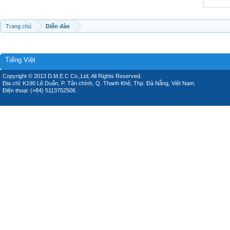
Trang chủ
Diễn đàn
Tiếng Việt
Copyright © 2013 D.M.E.C Co.,Ltd, All Rights Reserved.
Địa chỉ: K190 Lê Duẩn, P. Tân chính, Q. Thanh Khê, Thp. Đà Nẵng, Việt Nam.
Điện thoại: (+84) 5113752506