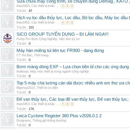
Sửa chữa máy công trình, xe chuyên dụng Demag , KAT
thao3453
,
Các thiết bị khác
...
3
4
5
Trả lời:
97
Dịch vụ lọc dầu thủy lực, Lọc dầu, Bộ lọc dầu, Máy lọc dầu 
thao3453
,
Các thiết bị khác
...
4
5
6
Trả lời:
101
SICO GROUP TUYỂN DỤNG – ĐI LÀM NGAY!
Pump Pro Bơm Công Nghiệp
,
Việc làm kỹ sư
Trả lời:
0
Máy hàn miệng túi liên tục FR900 - dạng đứng
CT Ha Bac
,
Thời trang
Trả lời:
0
Bơm màng dòng EXP – Lựa chọn bền bỉ cho các ứng dụng
thaihoan
,
Máy móc thiết bị trong ngành công nghiệp
Trả lời:
0
Top 5 máy chà tường cán dài được nhiều anh em thợ ưa c
Bigshop2014
,
Thiết bị cơ điện
Trả lời:
0
Đế van thủy lực, Các loại đế van thủy lực, Đế van thủy lực,
thao3453
,
Các thiết bị khác
...
7
8
9
Trả lời:
176
Leica Cyclone Register 360 Plus v2026.0.1 2
Drograms
,
Thông gió thông thường
Trả lời:
0