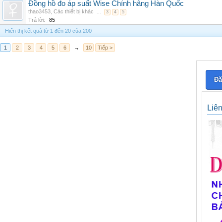
Đồng hồ đo áp suất Wise Chính hãng Hàn Quốc
thao3453
,
Các thiết bị khác
...
3
4
5
Trả lời:
85
Hiển thị kết quả từ 1 đến 20 của 200
1
2
3
4
5
6
→
10
Tiếp >
Đă
Liê