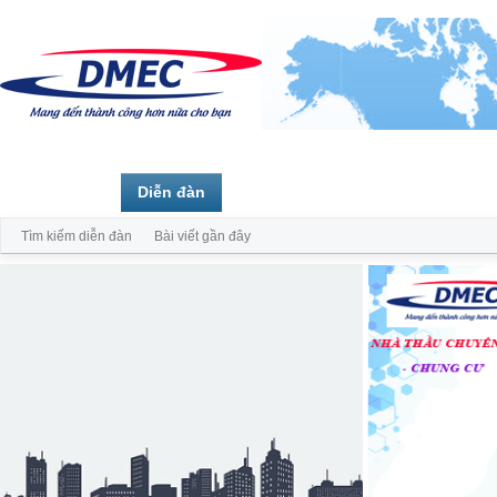
Trang chủ
Diễn đàn
Thành viên
Tìm kiếm diễn đàn
Bài viết gần đây