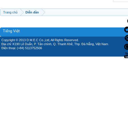
Trang chủ
Diễn đàn
Tiếng Việt
Copyright © 2013 D.M.E.C Co.,Ltd, All Rights Reserved.
Địa chỉ: K190 Lê Duẩn, P. Tân chính, Q. Thanh Khê, Thp. Đà Nẵng, Việt Nam.
Điện thoại: (+84) 5113752506