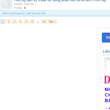
Hướng dẫn kỹ thuật sử dụng phân bón lá bo tech cho cây
nana01
,
Giao lưu
Trả lời:
0
Hiển thị kết quả từ 1 đến 20 của 200
1
2
3
4
5
6
→
10
Tiếp >
Đă
Liê