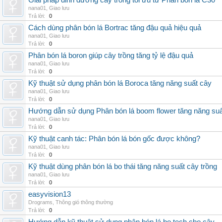
Giải pháp dinh dưỡng cây trồng tối ưu từ Phân bón lá C30
nana01
,
Giao lưu
Trả lời:
0
Cách dùng phân bón lá Bortrac tăng đậu quả hiệu quả
nana01
,
Giao lưu
Trả lời:
0
Phân bón lá boron giúp cây trồng tăng tỷ lệ đậu quả
nana01
,
Giao lưu
Trả lời:
0
Kỹ thuật sử dụng phân bón lá Boroca tăng năng suất cây
nana01
,
Giao lưu
Trả lời:
0
Hướng dẫn sử dụng Phân bón lá boom flower tăng năng suấ
nana01
,
Giao lưu
Trả lời:
0
Kỹ thuật canh tác: Phân bón lá bón gốc được không?
nana01
,
Giao lưu
Trả lời:
0
Kỹ thuật dùng phân bón lá bo thái tăng năng suất cây trồng
nana01
,
Giao lưu
Trả lời:
0
easyvision13
Drograms
,
Thông gió thông thường
Trả lời:
0