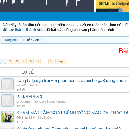
Chào 
Nếu đây là lần đầu tiên bạn ghé thăm dmec.vn và có thắc mắc, bạn có th
để trở thành thành viên
để bắt đầu đăng bán sản phẩm của mình.
Trang chủ
Diễn đàn
Bài
1
2
3
4
5
6
→
10
Tiếp >
TIÊU ĐỀ
Tăng tỷ lệ đậu trái với phân bón lá canxi bo ga3 đúng cách
nana01
,
Giao lưu
Trả lời:
0
ParkSEIS 3.0
Drograms
,
Thông gió thông thường
Trả lời:
0
KHÁM MẮT TẦM SOÁT BỆNH VÕNG MẠC ĐÁI THÁO ĐƯ
Gia Hân 1994
,
Sức khỏe
Trả lời:
0