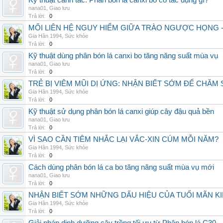
Kỹ thuật canh tác: Phân bón lá canxi bo có tác dụng gì?
nana01
,
Giao lưu
Trả lời:
0
MỐI LIÊN HỆ NGUY HIỂM GIỮA TRÀO NGƯỢC HỌNG 
Gia Hân 1994
,
Sức khỏe
Trả lời:
0
Kỹ thuật dùng phân bón lá canxi bo tăng năng suất mùa vụ
nana01
,
Giao lưu
Trả lời:
0
TRẺ BỊ VIÊM MŨI DỊ ỨNG: NHẬN BIẾT SỚM ĐỂ CHĂ
Gia Hân 1994
,
Sức khỏe
Trả lời:
0
Kỹ thuật sử dụng phân bón lá canxi giúp cây đậu quả bền
nana01
,
Giao lưu
Trả lời:
0
VÌ SAO CẦN TIÊM NHẮC LẠI VẮC-XIN CÚM MỖI NĂM?
Gia Hân 1994
,
Sức khỏe
Trả lời:
0
Cách dùng phân bón lá ca bo tăng năng suất mùa vụ mới
nana01
,
Giao lưu
Trả lời:
0
NHẬN BIẾT SỚM NHỮNG DẤU HIỆU CỦA TUỔI MÃN K
Gia Hân 1994
,
Sức khỏe
Trả lời:
0